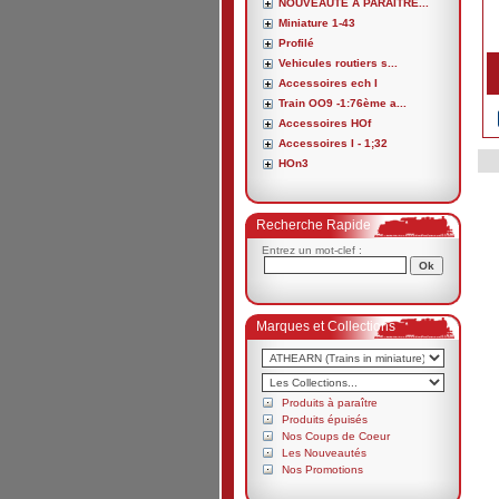
NOUVEAUTE A PARAITRE...
Miniature 1-43
Profilé
Vehicules routiers s...
Accessoires ech I
Train OO9 -1:76ème a...
Accessoires HOf
Accessoires I - 1;32
HOn3
Recherche Rapide
Entrez un mot-clef :
Marques et Collections
Produits à paraître
Produits épuisés
Nos Coups de Coeur
Les Nouveautés
Nos Promotions