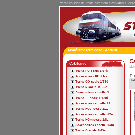
Vente en ligne de trains électriques miniatures, éch
Modélisme ferroviaire - Accueil
C
Catalogue
Mar
Trains HO scale 1/87è
Tri 
Accessoires HO + las...
Tot
Trains OO scale 1/76è
Trains N scale 1/160è
Accessoires échelle N
Trains TT scale 1/120è
Accessoires échelle TT
Trains HOe -scale 1/...
Accessoires échelle HOe
Trains HOm scale 1/8...
Accessoires échelle HOm
Trains O scale 1/43è