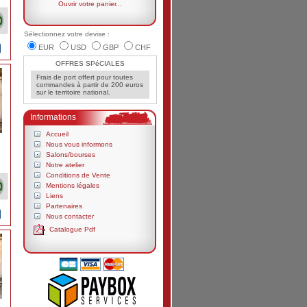
Ouvrir votre panier...
Sélectionnez votre devise :
EUR
USD
GBP
CHF
OFFRES SPéCIALES
Frais de port offert pour toutes
commandes à partir de 200 euros
sur le territoire national.
Informations
Accueil
Nous vous informons
Salons/bourses
Notre atelier
Conditions de Vente
Mentions légales
Liens
Partenaires
Nous contacter
Catalogue Pdf