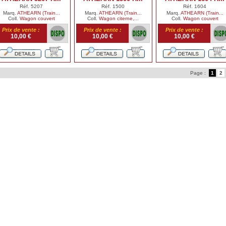
Réf. 5207
Réf. 1500
Réf. 1604
Marq.
ATHEARN (Train...
Marq.
ATHEARN (Train...
Marq.
ATHEARN (Train...
Coll.
Wagon couvert
Coll.
Wagon citerne,...
Coll.
Wagon couvert
Prix de vente :
Prix de vente :
Prix de vente :
10,00 €
10,00 €
10,00 €
Page :
1
2