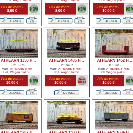
Coll.
Wagon trémie
Coll.
Wagon trémie
Coll.
Wagon plat ou ...
Prix de vente :
Prix de vente :
Prix de vente :
8,00 €
8,00 €
10,00 €
ATHEARN 1350 H...
ATHEARN 5405 H...
ATHEARN 1452 H...
Réf. 1350
Réf. 5405
Réf. 1452
Marq.
ATHEARN (Train...
Marq.
ATHEARN (Train...
Marq.
ATHEARN (Train...
Coll.
Wagon plat ou ...
Coll.
Wagon trémie
Coll.
Wagon plat ou ...
Prix de vente :
Prix de vente :
Prix de vente :
10,00 €
10,00 €
10,00 €
ATHEARN 5207 H...
ATHEARN 1500 H...
ATHEARN 1604 H...