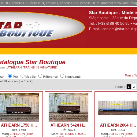
elle HO, échelle OO, échelle N, échelle I, échelle HOe, échelle HOm, matériel ferroviaire, maq
Star Boutique - Modéli
Siège social : 23 rue du Dép
Tél. : (+33)3 86 40 56 95 • Fa
E-mail :
contact@star-boutiqu
atalogue Star Boutique
que :
ATHEARN (TRAINS IN MINIATURE)
Tout affi
par :
Prix
Modèle
Référence
Nouveauté
al 19 articles (de 1 à 9)
Page :
1
2
ATHEARN 1750 H...
ATHEARN 5424 H...
ATHEARN 2004 H...
Réf. 1750
Réf. 5424
Réf. 2004
Marq.
ATHEARN (Train...
Marq.
ATHEARN (Train...
Marq.
ATHEARN (Train...