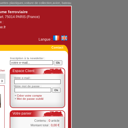
uettes plastiques,voiture de collection,avion, bateau
sme ferroviaire
art. 75014 PARIS (France)
x :
e.fr
Langue :
Contact
Inscription à la newsletter :
cher
Espace Client
Votre e-mail :
3
Votre mot de passe :
•
Créer votre compte
•
Mot de passe oublié
Votre panier
Contenu :
0
article
Montant total :
0,00 €