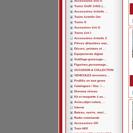
Accessoires éch O
Trains On30 1/43è (...
Accessoires échelle ...
Trains échelle Om
Trains G
Acessoires éch G
Trains éch I
Accessoires échelle Z
Pièces détachées mat...
Décors, peinture et ...
Equipements digital
Outillage-graissage-...
Figurines,personnage...
OCCASION & COLLECTION
VEHICULES terrestres...
Profilés en tout genre
Catalogues / Doc. / ...
Diorama réseau
Kit et maquette à as...
Avion,objet volant, ...
Interne
Bateau, navire, mari...
Radio commande
Accessoires OO
Train HOf