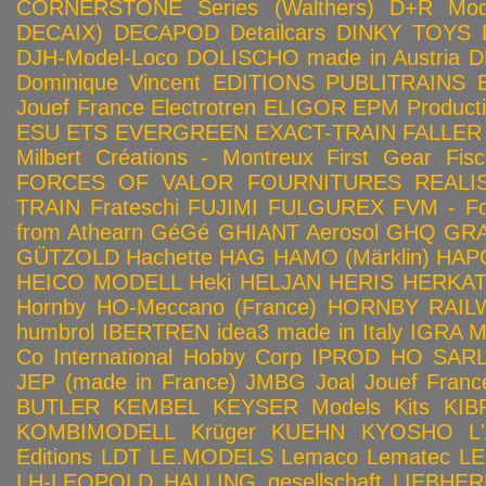
CORNERSTONE Series (Walthers)
D+R Mod
DECAIX)
DECAPOD
Detailcars
DINKY TOYS
DJH-Model-Loco
DOLISCHO made in Austria
D
Dominique Vincent
EDITIONS PUBLITRAINS
Jouef France
Electrotren
ELIGOR
EPM Product
ESU
ETS
EVERGREEN
EXACT-TRAIN
FALLER
Milbert Créations - Montreux
First Gear
Fis
FORCES OF VALOR
FOURNITURES REALIS
TRAIN
Frateschi
FUJIMI
FULGUREX
FVM - Fo
from Athearn
GéGé
GHIANT Aerosol
GHQ
GRA
GÜTZOLD
Hachette
HAG
HAMO (Märklin)
HAP
HEICO MODELL
Heki
HELJAN
HERIS
HERKA
Hornby HO-Meccano (France)
HORNBY RAILWA
humbrol
IBERTREN
idea3 made in Italy
IGRA 
Co
International Hobby Corp
IPROD HO SAR
JEP (made in France)
JMBG
Joal
Jouef Franc
BUTLER
KEMBEL
KEYSER Models Kits
KIB
KOMBIMODELL
Krüger
KUEHN
KYOSHO
L
Editions
LDT
LE.MODELS
Lemaco
Lematec
LE
LH-LEOPOLD HALLING gesellschaft
LIEBHER