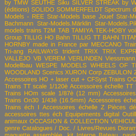
by TMW
SEUTHE
Siku
SILVER STREAK by Wa
(éditions)
SOLIDO
SOMMERFELDT
Spectrum 
Models - REE
Star-Models base Jouef
Star-M
Bachmann
Star-Models.Märklin
Star-Models.Pi
models trains
T2M
TAB
TAMIYA
TEK-HOBY voitu
Group
TILLIG HO Bahn
TILLIG TT BAHN
TITA
HORNBY made in France par MECCANO
Tra
Tri-ang RAILWAYS
trident
TRIX
TRIX EXP
VALLEJO
VB
VEREM
VERLINDEN
Viessmann
Modellbau
WESPE MODELS
WHEELS OF T
WOODLAND Scenics
XURON Corp
ZEBULON
Accessoires HO + laser cut + CFSyst
Trains OO
Trains TT scale 1/120è
Accessoires échelle TT
Trains HOm scale 1/87è (12 mm)
Accessoire
Trains On30 1/43è (16.5mm)
Accessoires éch
Trains éch I
Accessoires échelle Z
Pièces dé
accessoires ttes éch
Equipements digital
Outil
animaux
OCCASION & COLLECTION
VEHICULES
genre
Catalogues / Doc. / Livres/Revues
Diora
maquette assemblée, kit
Interne
Bateau, navir