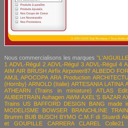
Produits à paraître
Produits épuisés
Nos Coups de Coeur
Les Nouveautés
Nos Promotions
© 2007-2026 Star Boutique • Tous droits r
Nous commercialisons les marques
"L'AIGUILLE
1
ADVL-Régul 2
ADVL-Régul 3
ADVL-Régul 4
A
AIM
AIR BRUSH
Airfix
Airpower87
ALBEDO FOR
AMJL
APOCOPA
ARA Production
ARCHITECTU
(Hornby)
ARNOLD (Italie)
ARTESANIA LATINA
ATHEARN (Trains in miniature)
ATLAS Edit
AUBERTRAIN
Auhagen
AWM
AXEL'S BAZAR
A
Trains US
BAFFORD DESIGN
BANG made in
MODELISME
BOWSER
BRANCHLINE TRAI
Brumm
BUB
BUSCH
BYMO
C.M.F di Stuardi Al
et GOUPILLE
CARRERA
CLAREL
Colle21