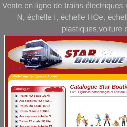
Vente en ligne de trains électriques
N, échelle I, échelle HOe, échel
plastiques,voiture 
Modélisme ferroviaire - Accueil
Catalogue Star Bout
Catalogue
Fam.
Figurines,personnages et animaux
Trains HO scale 1/87è
Accessoires HO + las...
Trains OO scale 1/76è
Trains N scale 1/160è
Accessoires échelle N
Trains TT scale 1/120è
Accessoires échelle TT