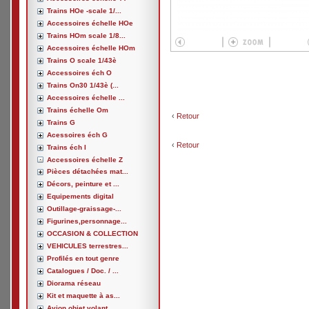
Trains HOe -scale 1/...
Accessoires échelle HOe
Trains HOm scale 1/8...
Accessoires échelle HOm
Trains O scale 1/43è
Accessoires éch O
Trains On30 1/43è (...
Accessoires échelle ...
Trains échelle Om
‹
Retour
Trains G
Acessoires éch G
‹
Retour
Trains éch I
Accessoires échelle Z
Pièces détachées mat...
Décors, peinture et ...
Equipements digital
Outillage-graissage-...
Figurines,personnage...
OCCASION & COLLECTION
VEHICULES terrestres...
Profilés en tout genre
Catalogues / Doc. / ...
Diorama réseau
Kit et maquette à as...
Avion,objet volant, ...