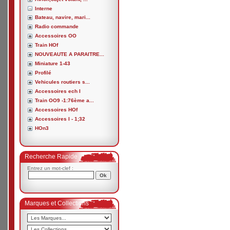
Interne
Bateau, navire, mari...
Radio commande
Accessoires OO
Train HOf
NOUVEAUTE A PARAITRE...
Miniature 1-43
Profilé
Vehicules routiers s...
Accessoires ech I
Train OO9 -1:76ème a...
Accessoires HOf
Accessoires I - 1;32
HOn3
Recherche Rapide
Entrez un mot-clef :
Marques et Collections