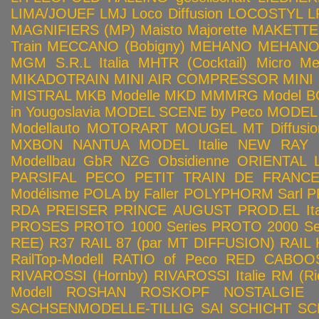
LIMA/JOUEF
LMJ
Loco Diffusion
LOCOSTYL
L
MAGNIFIERS (MP)
Maisto
Majorette
MAKETTE
Train
MECCANO (Bobigny)
MEHANO
MEHANO 
MGM S.R.L Italia
MHTR (Cocktail)
Micro Met
MIKADOTRAIN
MINI AIR COMPRESSOR
MINI
MISTRAL
MKB Modelle
MKD
MMMRG
Model BO
in Yougoslavia
MODEL SCENE by Peco
MODEL 
Modellauto
MOTORART
MOUGEL
MT Diffusio
MXBON
NANTUA MODEL Italie
NEW RAY
Modellbau GbR
NZG
Obsidienne
ORIENTAL L
PARSIFAL
PECO
PETIT TRAIN DE FRANC
Modélisme
POLA by Faller
POLYPHORM Sarl
P
RDA
PREISER
PRINCE AUGUST
PROD.EL Ita
PROSES
PROTO 1000 Series
PROTO 2000 Seri
REE)
R37
RAIL 87 (par MT DIFFUSION)
RAIL 
RailTop-Modell
RATIO of Peco
RED CABOO
RIVAROSSI (Hornby)
RIVAROSSI Italie
RM (Ri
Modell
ROSHAN
ROSKOPF NOSTALGIE
SACHSENMODELLE-TILLIG
SAI
SCHICHT
SC