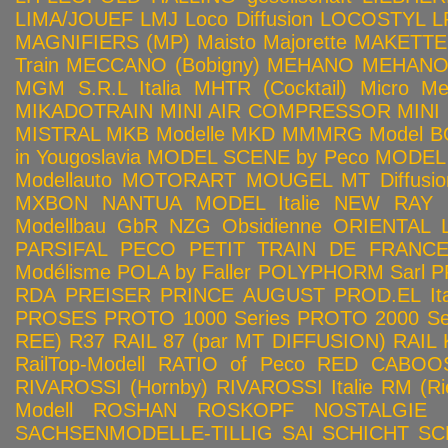
LIMA/JOUEF
LMJ
Loco Diffusion
LOCOSTYL
L
MAGNIFIERS (MP)
Maisto
Majorette
MAKETTE
Train
MECCANO (Bobigny)
MEHANO
MEHANO 
MGM S.R.L Italia
MHTR (Cocktail)
Micro Met
MIKADOTRAIN
MINI AIR COMPRESSOR
MINI
MISTRAL
MKB Modelle
MKD
MMMRG
Model BO
in Yougoslavia
MODEL SCENE by Peco
MODEL 
Modellauto
MOTORART
MOUGEL
MT Diffusio
MXBON
NANTUA MODEL Italie
NEW RAY
Modellbau GbR
NZG
Obsidienne
ORIENTAL L
PARSIFAL
PECO
PETIT TRAIN DE FRANC
Modélisme
POLA by Faller
POLYPHORM Sarl
P
RDA
PREISER
PRINCE AUGUST
PROD.EL Ita
PROSES
PROTO 1000 Series
PROTO 2000 Seri
REE)
R37
RAIL 87 (par MT DIFFUSION)
RAIL 
RailTop-Modell
RATIO of Peco
RED CABOO
RIVAROSSI (Hornby)
RIVAROSSI Italie
RM (Ri
Modell
ROSHAN
ROSKOPF NOSTALGIE
SACHSENMODELLE-TILLIG
SAI
SCHICHT
SC