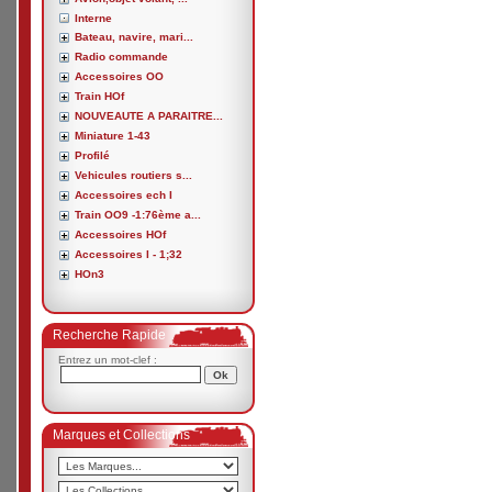
Interne
Bateau, navire, mari...
Radio commande
Accessoires OO
Train HOf
NOUVEAUTE A PARAITRE...
Miniature 1-43
Profilé
Vehicules routiers s...
Accessoires ech I
Train OO9 -1:76ème a...
Accessoires HOf
Accessoires I - 1;32
HOn3
Recherche Rapide
Entrez un mot-clef :
Marques et Collections