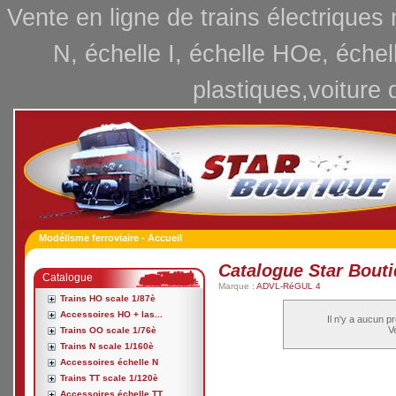
Vente en ligne de trains électriques
N, échelle I, échelle HOe, échel
plastiques,voiture 
Modélisme ferroviaire - Accueil
Catalogue Star Bout
Catalogue
Marque :
ADVL-RéGUL 4
Trains HO scale 1/87è
Accessoires HO + las...
Il n'y a aucun p
Ve
Trains OO scale 1/76è
Trains N scale 1/160è
Accessoires échelle N
Trains TT scale 1/120è
Accessoires échelle TT