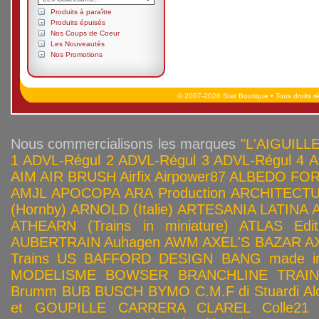
Produits à paraître
Produits épuisés
Nos Coups de Coeur
Les Nouveautés
Nos Promotions
© 2007-2026 Star Boutique • Tous droits r
Nous commercialisons les marques
"L'AIGUILLE
1
ADVL-Régul 2
ADVL-Régul 3
ADVL-Régul 4
A
AIM
AIR BRUSH
Airfix
Airpower87
ALBEDO FOR
AMJL
APOCOPA
ARA Production
ARCHITECTU
(Hornby)
ARNOLD (Italie)
ARTESANIA LATINA
ATHEARN (Trains in miniature)
ATLAS Edit
AUBERTRAIN
Auhagen
AWM
AXEL'S BAZAR
A
Trains US
BAFFORD DESIGN
BANG made in
MODELISME
BOWSER
BRANCHLINE TRAI
Brumm
BUB
BUSCH
BYMO
C.M.F di Stuardi Al
et GOUPILLE
CARRERA
CLAREL
Colle21