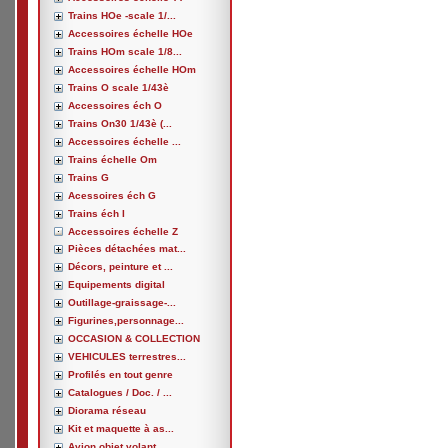
Trains HOe -scale 1/...
Accessoires échelle HOe
Trains HOm scale 1/8...
Accessoires échelle HOm
Trains O scale 1/43è
Accessoires éch O
Trains On30 1/43è (...
Accessoires échelle ...
Trains échelle Om
Trains G
Acessoires éch G
Trains éch I
Accessoires échelle Z
Pièces détachées mat...
Décors, peinture et ...
Equipements digital
Outillage-graissage-...
Figurines,personnage...
OCCASION & COLLECTION
VEHICULES terrestres...
Profilés en tout genre
Catalogues / Doc. / ...
Diorama réseau
Kit et maquette à as...
Avion,objet volant, ...