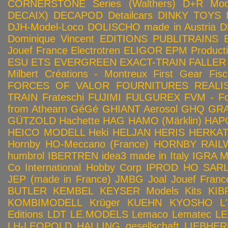
CORNERSTONE Series (Walthers)
D+R Mod
DECAIX)
DECAPOD
Detailcars
DINKY TOYS
DJH-Model-Loco
DOLISCHO made in Austria
D
Dominique Vincent
EDITIONS PUBLITRAINS
Jouef France
Electrotren
ELIGOR
EPM Product
ESU
ETS
EVERGREEN
EXACT-TRAIN
FALLER
Milbert Créations - Montreux
First Gear
Fis
FORCES OF VALOR
FOURNITURES REALIS
TRAIN
Frateschi
FUJIMI
FULGUREX
FVM - Fo
from Athearn
GéGé
GHIANT Aerosol
GHQ
GRA
GÜTZOLD
Hachette
HAG
HAMO (Märklin)
HAP
HEICO MODELL
Heki
HELJAN
HERIS
HERKA
Hornby HO-Meccano (France)
HORNBY RAILWA
humbrol
IBERTREN
idea3 made in Italy
IGRA 
Co
International Hobby Corp
IPROD HO SAR
JEP (made in France)
JMBG
Joal
Jouef Franc
BUTLER
KEMBEL
KEYSER Models Kits
KIB
KOMBIMODELL
Krüger
KUEHN
KYOSHO
L
Editions
LDT
LE.MODELS
Lemaco
Lematec
LE
LH-LEOPOLD HALLING gesellschaft
LIEBHER