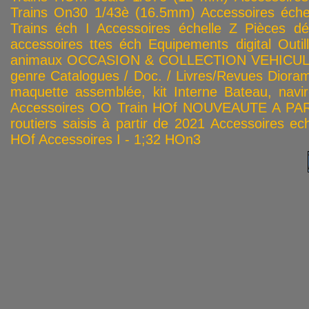
Trains On30 1/43è (16.5mm)
Accessoires éch
Trains éch I
Accessoires échelle Z
Pièces dé
accessoires ttes éch
Equipements digital
Outil
animaux
OCCASION & COLLECTION
VEHICULES
genre
Catalogues / Doc. / Livres/Revues
Diora
maquette assemblée, kit
Interne
Bateau, navir
Accessoires OO
Train HOf
NOUVEAUTE A PAR
routiers saisis à partir de 2021
Accessoires ech
HOf
Accessoires I - 1;32
HOn3