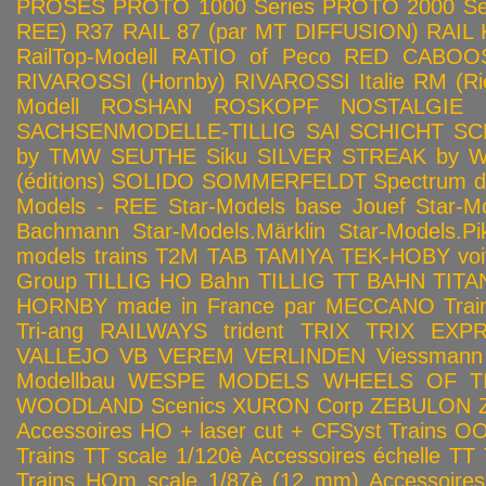
PROSES
PROTO 1000 Series
PROTO 2000 Seri
REE)
R37
RAIL 87 (par MT DIFFUSION)
RAIL 
RailTop-Modell
RATIO of Peco
RED CABOO
RIVAROSSI (Hornby)
RIVAROSSI Italie
RM (Ri
Modell
ROSHAN
ROSKOPF NOSTALGIE
SACHSENMODELLE-TILLIG
SAI
SCHICHT
SC
by TMW
SEUTHE
Siku
SILVER STREAK by Wa
(éditions)
SOLIDO
SOMMERFELDT
Spectrum 
Models - REE
Star-Models base Jouef
Star-M
Bachmann
Star-Models.Märklin
Star-Models.Pi
models trains
T2M
TAB
TAMIYA
TEK-HOBY voitu
Group
TILLIG HO Bahn
TILLIG TT BAHN
TITA
HORNBY made in France par MECCANO
Tra
Tri-ang RAILWAYS
trident
TRIX
TRIX EXP
VALLEJO
VB
VEREM
VERLINDEN
Viessmann
Modellbau
WESPE MODELS
WHEELS OF T
WOODLAND Scenics
XURON Corp
ZEBULON
Accessoires HO + laser cut + CFSyst
Trains OO
Trains TT scale 1/120è
Accessoires échelle TT
Trains HOm scale 1/87è (12 mm)
Accessoire