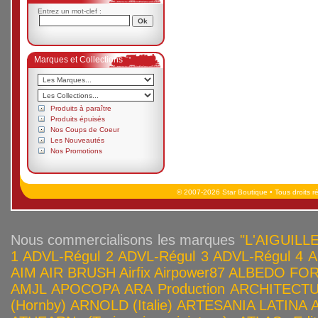
Entrez un mot-clef :
Marques et Collections
Produits à paraître
Produits épuisés
Nos Coups de Coeur
Les Nouveautés
Nos Promotions
© 2007-2026 Star Boutique • Tous droits r
Nous commercialisons les marques
"L'AIGUILLE
1
ADVL-Régul 2
ADVL-Régul 3
ADVL-Régul 4
A
AIM
AIR BRUSH
Airfix
Airpower87
ALBEDO FOR
AMJL
APOCOPA
ARA Production
ARCHITECTU
(Hornby)
ARNOLD (Italie)
ARTESANIA LATINA