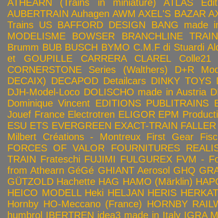
ATHEARN (Trains in miniature)
ATLAS Edit
AUBERTRAIN
Auhagen
AWM
AXEL'S BAZAR
A
Trains US
BAFFORD DESIGN
BANG made in
MODELISME
BOWSER
BRANCHLINE TRAI
Brumm
BUB
BUSCH
BYMO
C.M.F di Stuardi Al
et GOUPILLE
CARRERA
CLAREL
Colle21
CORNERSTONE Series (Walthers)
D+R Mod
DECAIX)
DECAPOD
Detailcars
DINKY TOYS
DJH-Model-Loco
DOLISCHO made in Austria
D
Dominique Vincent
EDITIONS PUBLITRAINS
Jouef France
Electrotren
ELIGOR
EPM Product
ESU
ETS
EVERGREEN
EXACT-TRAIN
FALLER
Milbert Créations - Montreux
First Gear
Fis
FORCES OF VALOR
FOURNITURES REALIS
TRAIN
Frateschi
FUJIMI
FULGUREX
FVM - Fo
from Athearn
GéGé
GHIANT Aerosol
GHQ
GRA
GÜTZOLD
Hachette
HAG
HAMO (Märklin)
HAP
HEICO MODELL
Heki
HELJAN
HERIS
HERKA
Hornby HO-Meccano (France)
HORNBY RAILWA
humbrol
IBERTREN
idea3 made in Italy
IGRA 