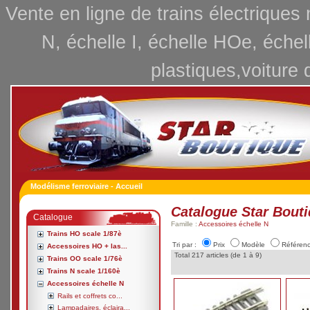
Vente en ligne de trains électriques
N, échelle I, échelle HOe, échel
plastiques,voiture 
Modélisme ferroviaire - Accueil
Catalogue Star Bout
Catalogue
Famille :
Accessoires échelle N
Trains HO scale 1/87è
Tri par :
Prix
Modèle
Référen
Accessoires HO + las...
Total 217 articles (de 1 à 9)
Trains OO scale 1/76è
Trains N scale 1/160è
Accessoires échelle N
Rails et coffrets co...
Lampadaires, éclaira...