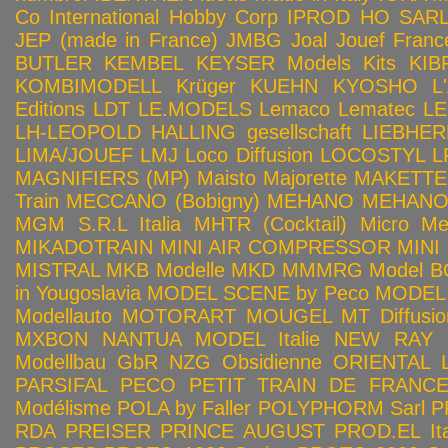
Co
International Hobby Corp
IPROD HO SAR
JEP (made in France)
JMBG
Joal
Jouef Franc
BUTLER
KEMBEL
KEYSER Models Kits
KIB
KOMBIMODELL
Krüger
KUEHN
KYOSHO
L
Editions
LDT
LE.MODELS
Lemaco
Lematec
LE
LH-LEOPOLD HALLING gesellschaft
LIEBHER
LIMA/JOUEF
LMJ
Loco Diffusion
LOCOSTYL
L
MAGNIFIERS (MP)
Maisto
Majorette
MAKETTE
Train
MECCANO (Bobigny)
MEHANO
MEHANO 
MGM S.R.L Italia
MHTR (Cocktail)
Micro Met
MIKADOTRAIN
MINI AIR COMPRESSOR
MINI
MISTRAL
MKB Modelle
MKD
MMMRG
Model BO
in Yougoslavia
MODEL SCENE by Peco
MODEL 
Modellauto
MOTORART
MOUGEL
MT Diffusio
MXBON
NANTUA MODEL Italie
NEW RAY
Modellbau GbR
NZG
Obsidienne
ORIENTAL L
PARSIFAL
PECO
PETIT TRAIN DE FRANC
Modélisme
POLA by Faller
POLYPHORM Sarl
P
RDA
PREISER
PRINCE AUGUST
PROD.EL Ita