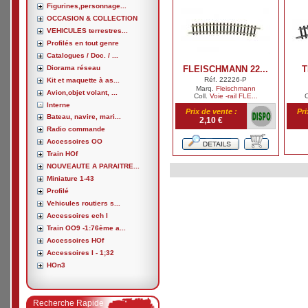
Figurines,personnage...
OCCASION & COLLECTION
VEHICULES terrestres...
Profilés en tout genre
Catalogues / Doc. / ...
Diorama réseau
FLEISCHMANN 22...
T
Réf. 22226-P
Kit et maquette à as...
Marq.
Fleischmann
Avion,objet volant, ...
Coll.
Voie -rail FLE...
C
Interne
Prix de vente :
Pri
Bateau, navire, mari...
2,10 €
Radio commande
Accessoires OO
Train HOf
NOUVEAUTE A PARAITRE...
Miniature 1-43
Profilé
Vehicules routiers s...
Accessoires ech I
Train OO9 -1:76ème a...
Accessoires HOf
Accessoires I - 1;32
HOn3
Recherche Rapide