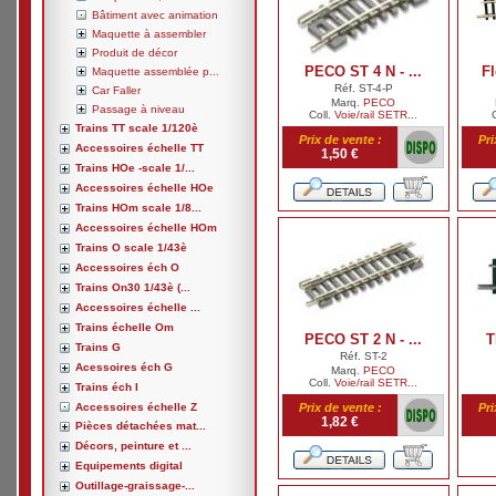
Bâtiment avec animation
Maquette à assembler
Produit de décor
PECO ST 4 N - ...
Fl
Maquette assemblée p...
Réf. ST-4-P
Car Faller
Marq.
PECO
Passage à niveau
Coll.
Voie/rail SETR...
Trains TT scale 1/120è
Prix de vente :
Pri
Accessoires échelle TT
1,50 €
Trains HOe -scale 1/...
Accessoires échelle HOe
Trains HOm scale 1/8...
Accessoires échelle HOm
Trains O scale 1/43è
Accessoires éch O
Trains On30 1/43è (...
Accessoires échelle ...
Trains échelle Om
PECO ST 2 N - ...
T
Trains G
Réf. ST-2
Acessoires éch G
Marq.
PECO
Coll.
Voie/rail SETR...
Trains éch I
Accessoires échelle Z
Prix de vente :
Pri
1,82 €
Pièces détachées mat...
Décors, peinture et ...
Equipements digital
Outillage-graissage-...