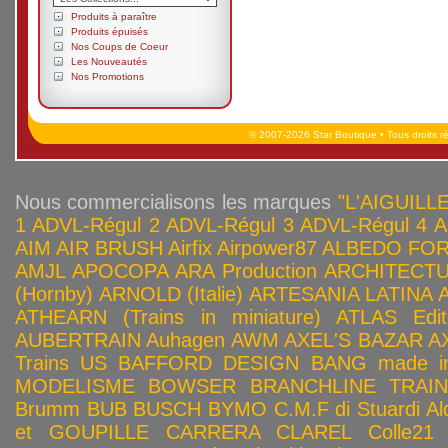
Produits à paraître
Produits épuisés
Nos Coups de Coeur
Les Nouveautés
Nos Promotions
© 2007-2026 Star Boutique • Tous droits r
Nous commercialisons les marques
"L'AIGUILLE
1
ADVL-Régul 2
ADVL-Régul 3
ADVL-Régul 4
A
AIM
AIR BRUSH
Airfix
Airpower87
ALBEDO FOR
AMJL
APOCOPA
ARA Production
ARCHITECTU
(Hornby)
ARNOLD (Italie)
ARTESANIA LATINA
ATHEARN (Trains in miniature)
ATLAS Edit
AUBERTRAIN
Auhagen
AWM
AXEL'S BAZAR
A
Trains US
BAFFORD DESIGN
BANG made in
MODELISME
BOWSER
BRANCHLINE TRAI
Brumm
BUB
BUSCH
BYMO
C.M.F di Stuardi Al
et GOUPILLE
CARRERA
CLAREL
Colle21