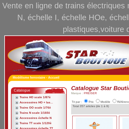
Vente en ligne de trains électriques
N, échelle I, échelle HOe, échel
plastiques,voiture 
Modélisme ferroviaire - Accueil
Catalogue Star Bout
Catalogue
Marque :
PREISER
Trains HO scale 1/87è
Tri par :
Prix
Modèle
Référen
Accessoires HO + las...
Total 357 articles (de 1 à 9)
Trains OO scale 1/76è
Trains N scale 1/160è
Accessoires échelle N
Trains TT scale 1/120è
Accessoires échelle TT