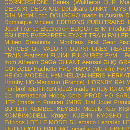
CORNERSTONE Series (Walthers)
D+R Mod
DECAIX)
DECAPOD
Detailcars
DINKY TOYS
DJH-Model-Loco
DOLISCHO made in Austria
D
Dominique Vincent
EDITIONS PUBLITRAINS
Jouef France
Electrotren
ELIGOR
EPM Product
ESU
ETS
EVERGREEN
EXACT-TRAIN
FALLER
Milbert Créations - Montreux
First Gear
Fis
FORCES OF VALOR
FOURNITURES REALIS
TRAIN
Frateschi
FUJIMI
FULGUREX
FVM - Fo
from Athearn
GéGé
GHIANT Aerosol
GHQ
GRA
GÜTZOLD
Hachette
HAG
HAMO (Märklin)
HAP
HEICO MODELL
Heki
HELJAN
HERIS
HERKA
Hornby HO-Meccano (France)
HORNBY RAILWA
humbrol
IBERTREN
idea3 made in Italy
IGRA 
Co
International Hobby Corp
IPROD HO SAR
JEP (made in France)
JMBG
Joal
Jouef Franc
BUTLER
KEMBEL
KEYSER Models Kits
KIB
KOMBIMODELL
Krüger
KUEHN
KYOSHO
L
Editions
LDT
LE.MODELS
Lemaco
Lematec
LE
LH-LEOPOLD HALLING gesellschaft
LIEBHER