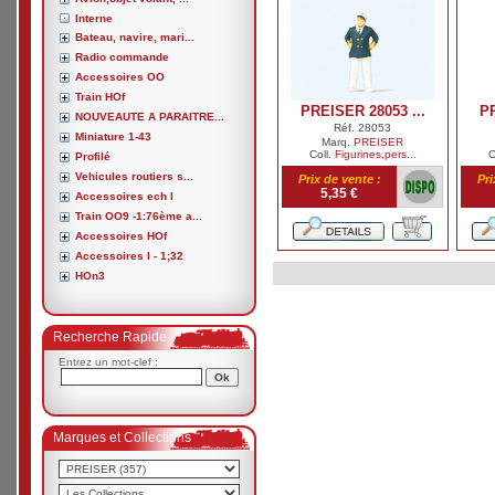
Interne
Bateau, navire, mari...
Radio commande
Accessoires OO
Train HOf
PREISER 28053 ...
PR
NOUVEAUTE A PARAITRE...
Réf. 28053
Miniature 1-43
Marq.
PREISER
Coll.
Figurines,pers...
C
Profilé
Vehicules routiers s...
Prix de vente :
Pri
5,35 €
Accessoires ech I
Train OO9 -1:76ème a...
Accessoires HOf
Accessoires I - 1;32
HOn3
Recherche Rapide
Entrez un mot-clef :
Marques et Collections