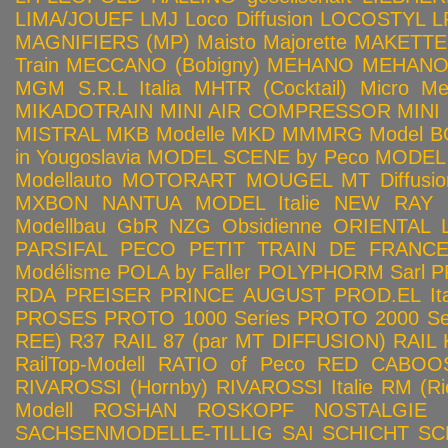
LIMA/JOUEF
LMJ
Loco Diffusion
LOCOSTYL
L
MAGNIFIERS (MP)
Maisto
Majorette
MAKETTE
Train
MECCANO (Bobigny)
MEHANO
MEHANO 
MGM S.R.L Italia
MHTR (Cocktail)
Micro Met
MIKADOTRAIN
MINI AIR COMPRESSOR
MINI
MISTRAL
MKB Modelle
MKD
MMMRG
Model BO
in Yougoslavia
MODEL SCENE by Peco
MODEL 
Modellauto
MOTORART
MOUGEL
MT Diffusio
MXBON
NANTUA MODEL Italie
NEW RAY
Modellbau GbR
NZG
Obsidienne
ORIENTAL L
PARSIFAL
PECO
PETIT TRAIN DE FRANC
Modélisme
POLA by Faller
POLYPHORM Sarl
P
RDA
PREISER
PRINCE AUGUST
PROD.EL Ita
PROSES
PROTO 1000 Series
PROTO 2000 Seri
REE)
R37
RAIL 87 (par MT DIFFUSION)
RAIL 
RailTop-Modell
RATIO of Peco
RED CABOO
RIVAROSSI (Hornby)
RIVAROSSI Italie
RM (Ri
Modell
ROSHAN
ROSKOPF NOSTALGIE
SACHSENMODELLE-TILLIG
SAI
SCHICHT
SC