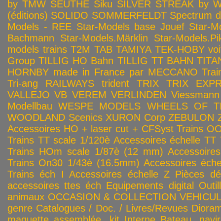
by TMW
SEUTHE
Siku
SILVER STREAK by Wa
(éditions)
SOLIDO
SOMMERFELDT
Spectrum 
Models - REE
Star-Models base Jouef
Star-M
Bachmann
Star-Models.Märklin
Star-Models.Pi
models trains
T2M
TAB
TAMIYA
TEK-HOBY voitu
Group
TILLIG HO Bahn
TILLIG TT BAHN
TITA
HORNBY made in France par MECCANO
Tra
Tri-ang RAILWAYS
trident
TRIX
TRIX EXP
VALLEJO
VB
VEREM
VERLINDEN
Viessmann
Modellbau
WESPE MODELS
WHEELS OF T
WOODLAND Scenics
XURON Corp
ZEBULON
Accessoires HO + laser cut + CFSyst
Trains OO
Trains TT scale 1/120è
Accessoires échelle TT
Trains HOm scale 1/87è (12 mm)
Accessoire
Trains On30 1/43è (16.5mm)
Accessoires éch
Trains éch I
Accessoires échelle Z
Pièces dé
accessoires ttes éch
Equipements digital
Outil
animaux
OCCASION & COLLECTION
VEHICULES
genre
Catalogues / Doc. / Livres/Revues
Diora
maquette assemblée, kit
Interne
Bateau, navir