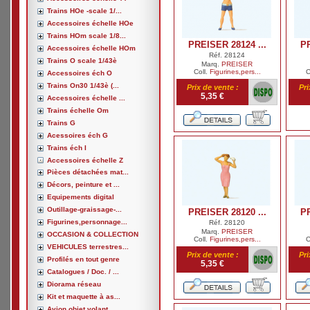
Trains HOe -scale 1/...
Accessoires échelle HOe
Trains HOm scale 1/8...
PREISER 28124 ...
PR
Accessoires échelle HOm
Réf. 28124
Trains O scale 1/43è
Marq.
PREISER
Coll.
Figurines,pers...
C
Accessoires éch O
Trains On30 1/43è (...
Prix de vente :
Pri
5,35 €
Accessoires échelle ...
Trains échelle Om
Trains G
Acessoires éch G
Trains éch I
Accessoires échelle Z
Pièces détachées mat...
Décors, peinture et ...
Equipements digital
Outillage-graissage-...
PREISER 28120 ...
PR
Figurines,personnage...
Réf. 28120
Marq.
PREISER
OCCASION & COLLECTION
Coll.
Figurines,pers...
C
VEHICULES terrestres...
Prix de vente :
Pri
Profilés en tout genre
5,35 €
Catalogues / Doc. / ...
Diorama réseau
Kit et maquette à as...
Avion,objet volant, ...