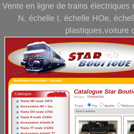
Vente en ligne de trains électriques
N, échelle I, échelle HOe, échel
plastiques,voiture 
Modélisme ferroviaire - Accueil
Catalogue Star Bout
Catalogue
Marque :
TENSHODO
Trains HO scale 1/87è
Tri par :
Prix
Modèle
Référen
Accessoires HO + las...
Total 5 articles
Trains OO scale 1/76è
Trains N scale 1/160è
Accessoires échelle N
Trains TT scale 1/120è
Accessoires échelle TT