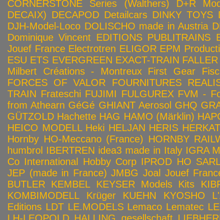
CORNERSTONE Series (Walthers)
D+R Mod
DECAIX)
DECAPOD
Detailcars
DINKY TOYS
DJH-Model-Loco
DOLISCHO made in Austria
D
Dominique Vincent
EDITIONS PUBLITRAINS
Jouef France
Electrotren
ELIGOR
EPM Product
ESU
ETS
EVERGREEN
EXACT-TRAIN
FALLER
Milbert Créations - Montreux
First Gear
Fis
FORCES OF VALOR
FOURNITURES REALIS
TRAIN
Frateschi
FUJIMI
FULGUREX
FVM - Fo
from Athearn
GéGé
GHIANT Aerosol
GHQ
GRA
GÜTZOLD
Hachette
HAG
HAMO (Märklin)
HAP
HEICO MODELL
Heki
HELJAN
HERIS
HERKA
Hornby HO-Meccano (France)
HORNBY RAILWA
humbrol
IBERTREN
idea3 made in Italy
IGRA 
Co
International Hobby Corp
IPROD HO SAR
JEP (made in France)
JMBG
Joal
Jouef Franc
BUTLER
KEMBEL
KEYSER Models Kits
KIB
KOMBIMODELL
Krüger
KUEHN
KYOSHO
L
Editions
LDT
LE.MODELS
Lemaco
Lematec
LE
LH-LEOPOLD HALLING gesellschaft
LIEBHER