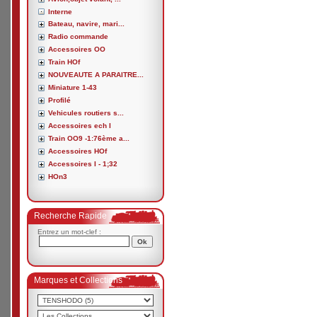
Interne
Bateau, navire, mari...
Radio commande
Accessoires OO
Train HOf
NOUVEAUTE A PARAITRE...
Miniature 1-43
Profilé
Vehicules routiers s...
Accessoires ech I
Train OO9 -1:76ème a...
Accessoires HOf
Accessoires I - 1;32
HOn3
Recherche Rapide
Entrez un mot-clef :
Marques et Collections