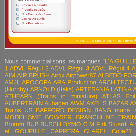
Produits à paraître
Produits épuisés
Nos Coups de Coeur
Les Nouveautés
Nos Promotions
© 2007-2026 Star Boutique • Tous droits r
Nous commercialisons les marques
"L'AIGUILLE
1
ADVL-Régul 2
ADVL-Régul 3
ADVL-Régul 4
A
AIM
AIR BRUSH
Airfix
Airpower87
ALBEDO FOR
AMJL
APOCOPA
ARA Production
ARCHITECTU
(Hornby)
ARNOLD (Italie)
ARTESANIA LATINA
ATHEARN (Trains in miniature)
ATLAS Edit
AUBERTRAIN
Auhagen
AWM
AXEL'S BAZAR
A
Trains US
BAFFORD DESIGN
BANG made in
MODELISME
BOWSER
BRANCHLINE TRAI
Brumm
BUB
BUSCH
BYMO
C.M.F di Stuardi Al
et GOUPILLE
CARRERA
CLAREL
Colle21