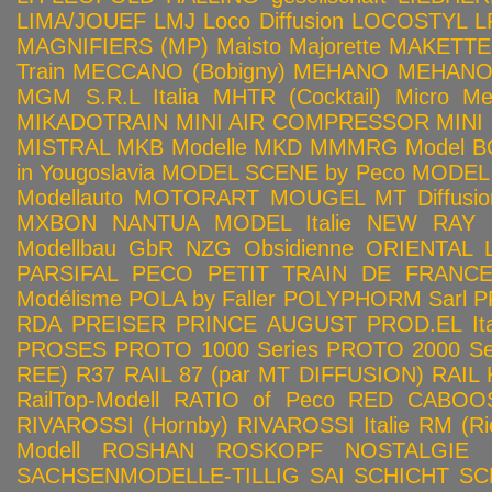
LIMA/JOUEF
LMJ
Loco Diffusion
LOCOSTYL
L
MAGNIFIERS (MP)
Maisto
Majorette
MAKETTE
Train
MECCANO (Bobigny)
MEHANO
MEHANO 
MGM S.R.L Italia
MHTR (Cocktail)
Micro Met
MIKADOTRAIN
MINI AIR COMPRESSOR
MINI
MISTRAL
MKB Modelle
MKD
MMMRG
Model BO
in Yougoslavia
MODEL SCENE by Peco
MODEL 
Modellauto
MOTORART
MOUGEL
MT Diffusio
MXBON
NANTUA MODEL Italie
NEW RAY
Modellbau GbR
NZG
Obsidienne
ORIENTAL L
PARSIFAL
PECO
PETIT TRAIN DE FRANC
Modélisme
POLA by Faller
POLYPHORM Sarl
P
RDA
PREISER
PRINCE AUGUST
PROD.EL Ita
PROSES
PROTO 1000 Series
PROTO 2000 Seri
REE)
R37
RAIL 87 (par MT DIFFUSION)
RAIL 
RailTop-Modell
RATIO of Peco
RED CABOO
RIVAROSSI (Hornby)
RIVAROSSI Italie
RM (Ri
Modell
ROSHAN
ROSKOPF NOSTALGIE
SACHSENMODELLE-TILLIG
SAI
SCHICHT
SC