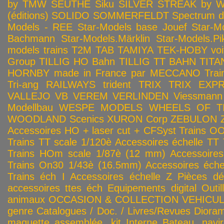
by TMW
SEUTHE
Siku
SILVER STREAK by Wa
(éditions)
SOLIDO
SOMMERFELDT
Spectrum 
Models - REE
Star-Models base Jouef
Star-M
Bachmann
Star-Models.Märklin
Star-Models.Pi
models trains
T2M
TAB
TAMIYA
TEK-HOBY voitu
Group
TILLIG HO Bahn
TILLIG TT BAHN
TITA
HORNBY made in France par MECCANO
Tra
Tri-ang RAILWAYS
trident
TRIX
TRIX EXP
VALLEJO
VB
VEREM
VERLINDEN
Viessmann
Modellbau
WESPE MODELS
WHEELS OF T
WOODLAND Scenics
XURON Corp
ZEBULON
Accessoires HO + laser cut + CFSyst
Trains OO
Trains TT scale 1/120è
Accessoires échelle TT
Trains HOm scale 1/87è (12 mm)
Accessoire
Trains On30 1/43è (16.5mm)
Accessoires éch
Trains éch I
Accessoires échelle Z
Pièces dé
accessoires ttes éch
Equipements digital
Outil
animaux
OCCASION & COLLECTION
VEHICULES
genre
Catalogues / Doc. / Livres/Revues
Diora
maquette assemblée, kit
Interne
Bateau, navir