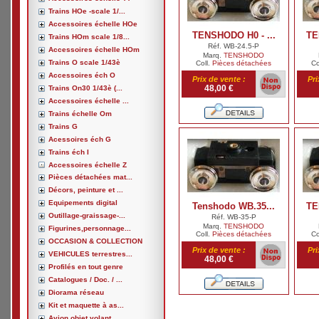
Trains HOe -scale 1/...
Accessoires échelle HOe
TENSHODO H0 - ...
TE
Trains HOm scale 1/8...
Réf. WB-24.5-P
Accessoires échelle HOm
Marq.
TENSHODO
Trains O scale 1/43è
Coll.
Pièces détachées
Co
Accessoires éch O
Prix de vente :
Pri
48,00 €
Trains On30 1/43è (...
Accessoires échelle ...
Trains échelle Om
Trains G
Acessoires éch G
Trains éch I
Accessoires échelle Z
Pièces détachées mat...
Décors, peinture et ...
Equipements digital
Tenshodo WB.35...
TE
Outillage-graissage-...
Réf. WB-35-P
Marq.
TENSHODO
Figurines,personnage...
Coll.
Pièces détachées
Co
OCCASION & COLLECTION
Prix de vente :
Pri
VEHICULES terrestres...
48,00 €
Profilés en tout genre
Catalogues / Doc. / ...
Diorama réseau
Kit et maquette à as...
Avion,objet volant, ...