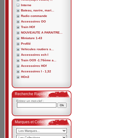
Interne
Bateau, navire, mari...
Radio commande
Accessoires OO
Train HOf
NOUVEAUTE A PARAITRE...
Miniature 1-43
Profilé
Vehicules routiers s...
Accessoires ech I
Train OO9 -1:76ème a...
Accessoires HOf
Accessoires I - 1;32
HOn3
Recherche Rapide
Entrez un mot-clef :
Marques et Collections