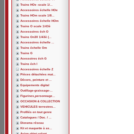
Trains HOe -scale 1/...
Accessoires échelle HOe
Trains HOm scale 1/8...
Accessoires échelle HOm
Trains O scale 1/43è
Accessoires éch O
Trains On30 1/43è (...
Accessoires échelle ...
Trains échelle Om
Trains G
Acessoires éch G
Trains éch I
Accessoires échelle Z
Pièces détachées mat...
Décors, peinture et ...
Equipements digital
Outillage-graissage-...
Figurines,personnage...
OCCASION & COLLECTION
VEHICULES terrestres...
Profilés en tout genre
Catalogues / Doc. / ...
Diorama réseau
Kit et maquette à as...
Avion,objet volant, ...