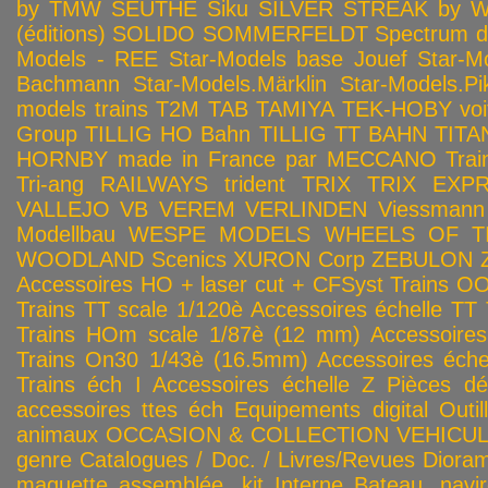
by TMW
SEUTHE
Siku
SILVER STREAK by Wa
(éditions)
SOLIDO
SOMMERFELDT
Spectrum 
Models - REE
Star-Models base Jouef
Star-M
Bachmann
Star-Models.Märklin
Star-Models.Pi
models trains
T2M
TAB
TAMIYA
TEK-HOBY voitu
Group
TILLIG HO Bahn
TILLIG TT BAHN
TITA
HORNBY made in France par MECCANO
Tra
Tri-ang RAILWAYS
trident
TRIX
TRIX EXP
VALLEJO
VB
VEREM
VERLINDEN
Viessmann
Modellbau
WESPE MODELS
WHEELS OF T
WOODLAND Scenics
XURON Corp
ZEBULON
Accessoires HO + laser cut + CFSyst
Trains OO
Trains TT scale 1/120è
Accessoires échelle TT
Trains HOm scale 1/87è (12 mm)
Accessoire
Trains On30 1/43è (16.5mm)
Accessoires éch
Trains éch I
Accessoires échelle Z
Pièces dé
accessoires ttes éch
Equipements digital
Outil
animaux
OCCASION & COLLECTION
VEHICULES
genre
Catalogues / Doc. / Livres/Revues
Diora
maquette assemblée, kit
Interne
Bateau, navir