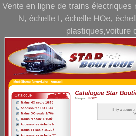
Vente en ligne de trains électriques
N, échelle I, échelle HOe, échel
plastiques,voiture 
Modélisme ferroviaire - Accueil
Catalogue Star Bout
Catalogue
Marque :
ROXY
Trains HO scale 1/87è
Accessoires HO + las...
Il n'y a aucun p
Ve
Trains OO scale 1/76è
Trains N scale 1/160è
Accessoires échelle N
Trains TT scale 1/120è
Accessoires échelle TT