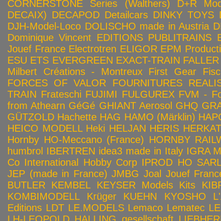
CORNERSTONE Series (Walthers)
D+R Mod
DECAIX)
DECAPOD
Detailcars
DINKY TOYS
DJH-Model-Loco
DOLISCHO made in Austria
D
Dominique Vincent
EDITIONS PUBLITRAINS
Jouef France
Electrotren
ELIGOR
EPM Product
ESU
ETS
EVERGREEN
EXACT-TRAIN
FALLER
Milbert Créations - Montreux
First Gear
Fis
FORCES OF VALOR
FOURNITURES REALIS
TRAIN
Frateschi
FUJIMI
FULGUREX
FVM - Fo
from Athearn
GéGé
GHIANT Aerosol
GHQ
GRA
GÜTZOLD
Hachette
HAG
HAMO (Märklin)
HAP
HEICO MODELL
Heki
HELJAN
HERIS
HERKA
Hornby HO-Meccano (France)
HORNBY RAILWA
humbrol
IBERTREN
idea3 made in Italy
IGRA 
Co
International Hobby Corp
IPROD HO SAR
JEP (made in France)
JMBG
Joal
Jouef Franc
BUTLER
KEMBEL
KEYSER Models Kits
KIB
KOMBIMODELL
Krüger
KUEHN
KYOSHO
L
Editions
LDT
LE.MODELS
Lemaco
Lematec
LE
LH-LEOPOLD HALLING gesellschaft
LIEBHER