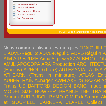
Produits à paraître
Produits épuisés
Nos Coups de Coeur
Les Nouveautés
Nos Promotions
© 2007-2026 Star Boutique • Tous droits r
Nous commercialisons les marques
"L'AIGUILLE
1
ADVL-Régul 2
ADVL-Régul 3
ADVL-Régul 4
A
AIM
AIR BRUSH
Airfix
Airpower87
ALBEDO FOR
AMJL
APOCOPA
ARA Production
ARCHITECTU
(Hornby)
ARNOLD (Italie)
ARTESANIA LATINA
ATHEARN (Trains in miniature)
ATLAS Edit
AUBERTRAIN
Auhagen
AWM
AXEL'S BAZAR
A
Trains US
BAFFORD DESIGN
BANG made in
MODELISME
BOWSER
BRANCHLINE TRAI
Brumm
BUB
BUSCH
BYMO
C.M.F di Stuardi Al
et GOUPILLE
CARRERA
CLAREL
Colle21