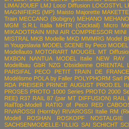
LIMA/JOUEF
LMJ
Loco Diffusion
LOCOSTYL
L
MAGNIFIERS (MP)
Maisto
Majorette
MAKETTE
Train
MECCANO (Bobigny)
MEHANO
MEHANO 
MGM S.R.L Italia
MHTR (Cocktail)
Micro Met
MIKADOTRAIN
MINI AIR COMPRESSOR
MINI
MISTRAL
MKB Modelle
MKD
MMMRG
Model BO
in Yougoslavia
MODEL SCENE by Peco
MODEL 
Modellauto
MOTORART
MOUGEL
MT Diffusio
MXBON
NANTUA MODEL Italie
NEW RAY
Modellbau GbR
NZG
Obsidienne
ORIENTAL L
PARSIFAL
PECO
PETIT TRAIN DE FRANC
Modélisme
POLA by Faller
POLYPHORM Sarl
P
RDA
PREISER
PRINCE AUGUST
PROD.EL Ita
PROSES
PROTO 1000 Series
PROTO 2000 Seri
REE)
R37
RAIL 87 (par MT DIFFUSION)
RAIL 
RailTop-Modell
RATIO of Peco
RED CABOO
RIVAROSSI (Hornby)
RIVAROSSI Italie
RM (Ri
Modell
ROSHAN
ROSKOPF NOSTALGIE
SACHSENMODELLE-TILLIG
SAI
SCHICHT
SC