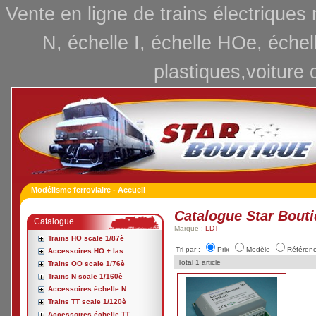
Vente en ligne de trains électriques
N, échelle I, échelle HOe, échel
plastiques,voiture 
Modélisme ferroviaire - Accueil
Catalogue Star Bout
Catalogue
Marque :
LDT
Trains HO scale 1/87è
Tri par :
Prix
Modèle
Référen
Accessoires HO + las...
Total 1 article
Trains OO scale 1/76è
Trains N scale 1/160è
Accessoires échelle N
Trains TT scale 1/120è
Accessoires échelle TT