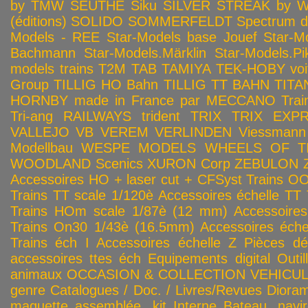
by TMW
SEUTHE
Siku
SILVER STREAK by Wa
(éditions)
SOLIDO
SOMMERFELDT
Spectrum 
Models - REE
Star-Models base Jouef
Star-M
Bachmann
Star-Models.Märklin
Star-Models.Pi
models trains
T2M
TAB
TAMIYA
TEK-HOBY voitu
Group
TILLIG HO Bahn
TILLIG TT BAHN
TITA
HORNBY made in France par MECCANO
Tra
Tri-ang RAILWAYS
trident
TRIX
TRIX EXP
VALLEJO
VB
VEREM
VERLINDEN
Viessmann
Modellbau
WESPE MODELS
WHEELS OF T
WOODLAND Scenics
XURON Corp
ZEBULON
Accessoires HO + laser cut + CFSyst
Trains OO
Trains TT scale 1/120è
Accessoires échelle TT
Trains HOm scale 1/87è (12 mm)
Accessoire
Trains On30 1/43è (16.5mm)
Accessoires éch
Trains éch I
Accessoires échelle Z
Pièces dé
accessoires ttes éch
Equipements digital
Outil
animaux
OCCASION & COLLECTION
VEHICULES
genre
Catalogues / Doc. / Livres/Revues
Diora
maquette assemblée, kit
Interne
Bateau, navir