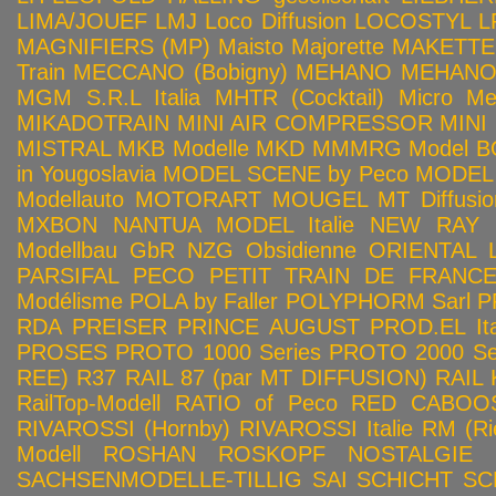
LIMA/JOUEF
LMJ
Loco Diffusion
LOCOSTYL
L
MAGNIFIERS (MP)
Maisto
Majorette
MAKETTE
Train
MECCANO (Bobigny)
MEHANO
MEHANO 
MGM S.R.L Italia
MHTR (Cocktail)
Micro Met
MIKADOTRAIN
MINI AIR COMPRESSOR
MINI
MISTRAL
MKB Modelle
MKD
MMMRG
Model BO
in Yougoslavia
MODEL SCENE by Peco
MODEL 
Modellauto
MOTORART
MOUGEL
MT Diffusio
MXBON
NANTUA MODEL Italie
NEW RAY
Modellbau GbR
NZG
Obsidienne
ORIENTAL L
PARSIFAL
PECO
PETIT TRAIN DE FRANC
Modélisme
POLA by Faller
POLYPHORM Sarl
P
RDA
PREISER
PRINCE AUGUST
PROD.EL Ita
PROSES
PROTO 1000 Series
PROTO 2000 Seri
REE)
R37
RAIL 87 (par MT DIFFUSION)
RAIL 
RailTop-Modell
RATIO of Peco
RED CABOO
RIVAROSSI (Hornby)
RIVAROSSI Italie
RM (Ri
Modell
ROSHAN
ROSKOPF NOSTALGIE
SACHSENMODELLE-TILLIG
SAI
SCHICHT
SC