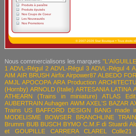
Produits à paraître
Produits épuisés
Nos Coups de Coeur
Les Nouveautés
Nos Promotions
© 2007-2026 Star Boutique • Tous droits r
Nous commercialisons les marques
"L'AIGUILLE
1
ADVL-Régul 2
ADVL-Régul 3
ADVL-Régul 4
A
AIM
AIR BRUSH
Airfix
Airpower87
ALBEDO FOR
AMJL
APOCOPA
ARA Production
ARCHITECTU
(Hornby)
ARNOLD (Italie)
ARTESANIA LATINA
ATHEARN (Trains in miniature)
ATLAS Edit
AUBERTRAIN
Auhagen
AWM
AXEL'S BAZAR
A
Trains US
BAFFORD DESIGN
BANG made in
MODELISME
BOWSER
BRANCHLINE TRAI
Brumm
BUB
BUSCH
BYMO
C.M.F di Stuardi Al
et GOUPILLE
CARRERA
CLAREL
Colle21