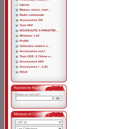
Interne
Bateau, navire, mari...
Radio commande
Accessoires OO
Train HOf
NOUVEAUTE A PARAITRE...
Miniature 1-43
Profilé
Vehicules routiers s...
Accessoires ech I
Train OO9 -1:76ème a...
Accessoires HOf
Accessoires I - 1;32
HOn3
Recherche Rapide
Entrez un mot-clef :
Marques et Collections