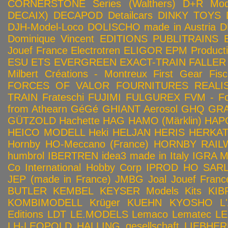
CORNERSTONE Series (Walthers)
D+R Mod
DECAIX)
DECAPOD
Detailcars
DINKY TOYS
DJH-Model-Loco
DOLISCHO made in Austria
D
Dominique Vincent
EDITIONS PUBLITRAINS
Jouef France
Electrotren
ELIGOR
EPM Product
ESU
ETS
EVERGREEN
EXACT-TRAIN
FALLER
Milbert Créations - Montreux
First Gear
Fis
FORCES OF VALOR
FOURNITURES REALIS
TRAIN
Frateschi
FUJIMI
FULGUREX
FVM - Fo
from Athearn
GéGé
GHIANT Aerosol
GHQ
GRA
GÜTZOLD
Hachette
HAG
HAMO (Märklin)
HAP
HEICO MODELL
Heki
HELJAN
HERIS
HERKA
Hornby HO-Meccano (France)
HORNBY RAILWA
humbrol
IBERTREN
idea3 made in Italy
IGRA 
Co
International Hobby Corp
IPROD HO SAR
JEP (made in France)
JMBG
Joal
Jouef Franc
BUTLER
KEMBEL
KEYSER Models Kits
KIB
KOMBIMODELL
Krüger
KUEHN
KYOSHO
L
Editions
LDT
LE.MODELS
Lemaco
Lematec
LE
LH-LEOPOLD HALLING gesellschaft
LIEBHER