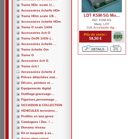
Trains HOe -scale 1/...
Accessoires échelle HOe
LDT KSM-SG Mo...
Trains HOm scale 1/8...
Réf. KSM-SG
Accessoires échelle HOm
Marq.
LDT
Trains O scale 1/43è
Coll.
Accessoire dig...
Accessoires éch O
Prix de vente :
58,50 €
Trains On30 1/43è (...
Accessoires échelle ...
Trains échelle Om
Trains G
Acessoires éch G
Trains éch I
Accessoires échelle Z
Pièces détachées mat...
Décors, peinture et ...
Equipements digital
Outillage-graissage-...
Figurines,personnage...
OCCASION & COLLECTION
VEHICULES terrestres...
Profilés en tout genre
Catalogues / Doc. / ...
Diorama réseau
Kit et maquette à as...
Avion,objet volant, ...