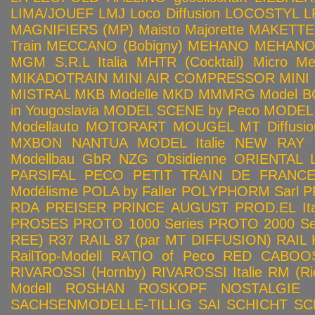
LIMA/JOUEF
LMJ
Loco Diffusion
LOCOSTYL
L
MAGNIFIERS (MP)
Maisto
Majorette
MAKETTE
Train
MECCANO (Bobigny)
MEHANO
MEHANO 
MGM S.R.L Italia
MHTR (Cocktail)
Micro Met
MIKADOTRAIN
MINI AIR COMPRESSOR
MINI
MISTRAL
MKB Modelle
MKD
MMMRG
Model BO
in Yougoslavia
MODEL SCENE by Peco
MODEL 
Modellauto
MOTORART
MOUGEL
MT Diffusio
MXBON
NANTUA MODEL Italie
NEW RAY
Modellbau GbR
NZG
Obsidienne
ORIENTAL L
PARSIFAL
PECO
PETIT TRAIN DE FRANC
Modélisme
POLA by Faller
POLYPHORM Sarl
P
RDA
PREISER
PRINCE AUGUST
PROD.EL Ita
PROSES
PROTO 1000 Series
PROTO 2000 Seri
REE)
R37
RAIL 87 (par MT DIFFUSION)
RAIL 
RailTop-Modell
RATIO of Peco
RED CABOO
RIVAROSSI (Hornby)
RIVAROSSI Italie
RM (Ri
Modell
ROSHAN
ROSKOPF NOSTALGIE
SACHSENMODELLE-TILLIG
SAI
SCHICHT
SC