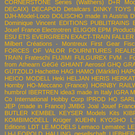
CORNERSTONE Series (Walthers)
D+R Mod
DECAIX)
DECAPOD
Detailcars
DINKY TOYS
DJH-Model-Loco
DOLISCHO made in Austria
D
Dominique Vincent
EDITIONS PUBLITRAINS
Jouef France
Electrotren
ELIGOR
EPM Product
ESU
ETS
EVERGREEN
EXACT-TRAIN
FALLER
Milbert Créations - Montreux
First Gear
Fis
FORCES OF VALOR
FOURNITURES REALIS
TRAIN
Frateschi
FUJIMI
FULGUREX
FVM - Fo
from Athearn
GéGé
GHIANT Aerosol
GHQ
GRA
GÜTZOLD
Hachette
HAG
HAMO (Märklin)
HAP
HEICO MODELL
Heki
HELJAN
HERIS
HERKA
Hornby HO-Meccano (France)
HORNBY RAILWA
humbrol
IBERTREN
idea3 made in Italy
IGRA 
Co
International Hobby Corp
IPROD HO SAR
JEP (made in France)
JMBG
Joal
Jouef Franc
BUTLER
KEMBEL
KEYSER Models Kits
KIB
KOMBIMODELL
Krüger
KUEHN
KYOSHO
L
Editions
LDT
LE.MODELS
Lemaco
Lematec
LE
LH-LEOPOLD HALLING gesellschaft
LIEBHER