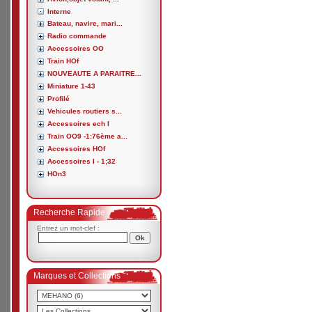
Interne
Bateau, navire, mari...
Radio commande
Accessoires OO
Train HOf
NOUVEAUTE A PARAITRE...
Miniature 1-43
Profilé
Vehicules routiers s...
Accessoires ech I
Train OO9 -1:76ème a...
Accessoires HOf
Accessoires I - 1;32
HOn3
Recherche Rapide
Entrez un mot-clef :
Marques et Collections