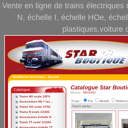
Vente en ligne de trains électriques
N, échelle I, échelle HOe, échel
plastiques,voiture 
Modélisme ferroviaire - Accueil
Catalogue Star Bout
Catalogue
Marque :
MEHANO
Trains HO scale 1/87è
Tri par :
Prix
Modèle
Référen
Accessoires HO + las...
Total 6 articles
Trains OO scale 1/76è
Trains N scale 1/160è
Accessoires échelle N
Trains TT scale 1/120è
Accessoires échelle TT