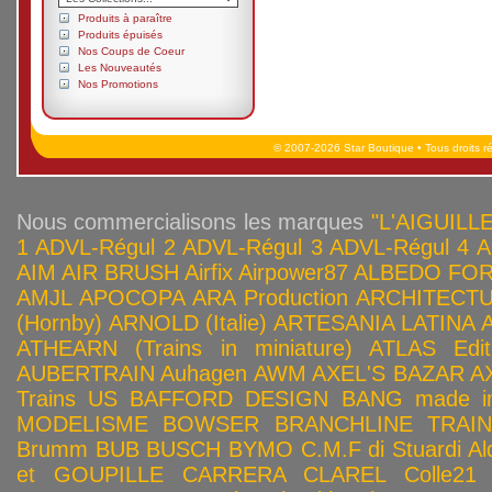
Produits à paraître
Produits épuisés
Nos Coups de Coeur
Les Nouveautés
Nos Promotions
© 2007-2026 Star Boutique • Tous droits r
Nous commercialisons les marques
"L'AIGUILLE
1
ADVL-Régul 2
ADVL-Régul 3
ADVL-Régul 4
A
AIM
AIR BRUSH
Airfix
Airpower87
ALBEDO FOR
AMJL
APOCOPA
ARA Production
ARCHITECTU
(Hornby)
ARNOLD (Italie)
ARTESANIA LATINA
ATHEARN (Trains in miniature)
ATLAS Edit
AUBERTRAIN
Auhagen
AWM
AXEL'S BAZAR
A
Trains US
BAFFORD DESIGN
BANG made in
MODELISME
BOWSER
BRANCHLINE TRAI
Brumm
BUB
BUSCH
BYMO
C.M.F di Stuardi Al
et GOUPILLE
CARRERA
CLAREL
Colle21