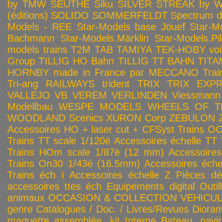
by TMW
SEUTHE
Siku
SILVER STREAK by Wa
(éditions)
SOLIDO
SOMMERFELDT
Spectrum 
Models - REE
Star-Models base Jouef
Star-M
Bachmann
Star-Models.Märklin
Star-Models.Pi
models trains
T2M
TAB
TAMIYA
TEK-HOBY voitu
Group
TILLIG HO Bahn
TILLIG TT BAHN
TITA
HORNBY made in France par MECCANO
Tra
Tri-ang RAILWAYS
trident
TRIX
TRIX EXP
VALLEJO
VB
VEREM
VERLINDEN
Viessmann
Modellbau
WESPE MODELS
WHEELS OF T
WOODLAND Scenics
XURON Corp
ZEBULON
Accessoires HO + laser cut + CFSyst
Trains OO
Trains TT scale 1/120è
Accessoires échelle TT
Trains HOm scale 1/87è (12 mm)
Accessoire
Trains On30 1/43è (16.5mm)
Accessoires éch
Trains éch I
Accessoires échelle Z
Pièces dé
accessoires ttes éch
Equipements digital
Outil
animaux
OCCASION & COLLECTION
VEHICULES
genre
Catalogues / Doc. / Livres/Revues
Diora
maquette assemblée, kit
Interne
Bateau, navir