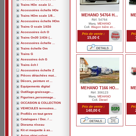
Trains HOe -scale 1/...
Accessoires échelle HOe
MEHANO 54764 H...
ME
Trains HOm scale 1/8...
Réf. 54764
Accessoires échelle HOm
Marq.
MEHANO
Trains O scale 1/43è
Coll.
Wagon bière et...
Accessoires éch O
Prix de vente :
Pri
15,00 €
Trains On30 1/43è (...
Accessoires échelle ...
Trains échelle Om
Trains G
Acessoires éch G
Trains éch I
Accessoires échelle Z
Pièces détachées mat...
Décors, peinture et ...
Equipements digital
MEHANO T166 HO...
ME
Outillage-graissage-...
Réf. 306123
Marq.
MEHANO
Figurines,personnage...
Coll.
Diesel
OCCASION & COLLECTION
Prix de vente :
Pri
VEHICULES terrestres...
140,00 €
Profilés en tout genre
Catalogues / Doc. / ...
Diorama réseau
Kit et maquette à as...
Avion,objet volant, ...