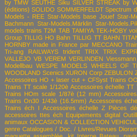
by TMW
SEUTHE
Siku
SILVER STREAK by Wa
(éditions)
SOLIDO
SOMMERFELDT
Spectrum 
Models - REE
Star-Models base Jouef
Star-M
Bachmann
Star-Models.Märklin
Star-Models.Pi
models trains
T2M
TAB
TAMIYA
TEK-HOBY voitu
Group
TILLIG HO Bahn
TILLIG TT BAHN
TITA
HORNBY made in France par MECCANO
Tra
Tri-ang RAILWAYS
trident
TRIX
TRIX EXP
VALLEJO
VB
VEREM
VERLINDEN
Viessmann
Modellbau
WESPE MODELS
WHEELS OF T
WOODLAND Scenics
XURON Corp
ZEBULON
Accessoires HO + laser cut + CFSyst
Trains OO
Trains TT scale 1/120è
Accessoires échelle TT
Trains HOm scale 1/87è (12 mm)
Accessoire
Trains On30 1/43è (16.5mm)
Accessoires éch
Trains éch I
Accessoires échelle Z
Pièces dé
accessoires ttes éch
Equipements digital
Outil
animaux
OCCASION & COLLECTION
VEHICULES
genre
Catalogues / Doc. / Livres/Revues
Diora
maquette assemblée, kit
Interne
Bateau, navir