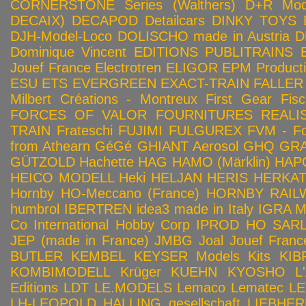
CORNERSTONE Series (Walthers)
D+R Mod
DECAIX)
DECAPOD
Detailcars
DINKY TOYS
DJH-Model-Loco
DOLISCHO made in Austria
D
Dominique Vincent
EDITIONS PUBLITRAINS
Jouef France
Electrotren
ELIGOR
EPM Product
ESU
ETS
EVERGREEN
EXACT-TRAIN
FALLER
Milbert Créations - Montreux
First Gear
Fis
FORCES OF VALOR
FOURNITURES REALIS
TRAIN
Frateschi
FUJIMI
FULGUREX
FVM - Fo
from Athearn
GéGé
GHIANT Aerosol
GHQ
GRA
GÜTZOLD
Hachette
HAG
HAMO (Märklin)
HAP
HEICO MODELL
Heki
HELJAN
HERIS
HERKA
Hornby HO-Meccano (France)
HORNBY RAILWA
humbrol
IBERTREN
idea3 made in Italy
IGRA 
Co
International Hobby Corp
IPROD HO SAR
JEP (made in France)
JMBG
Joal
Jouef Franc
BUTLER
KEMBEL
KEYSER Models Kits
KIB
KOMBIMODELL
Krüger
KUEHN
KYOSHO
L
Editions
LDT
LE.MODELS
Lemaco
Lematec
LE
LH-LEOPOLD HALLING gesellschaft
LIEBHER