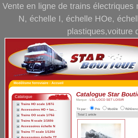
Vente en ligne de trains électriques
N, échelle I, échelle HOe, échel
plastiques,voiture 
Modélisme ferroviaire - Accueil
Catalogue Star Bout
Catalogue
Marque :
LSL LOCO SET LOISIR
Trains HO scale 1/87è
Tri par :
Prix
Modèle
Référen
Accessoires HO + las...
Total 1 article
Trains OO scale 1/76è
Trains N scale 1/160è
Accessoires échelle N
Trains TT scale 1/120è
Accessoires échelle TT