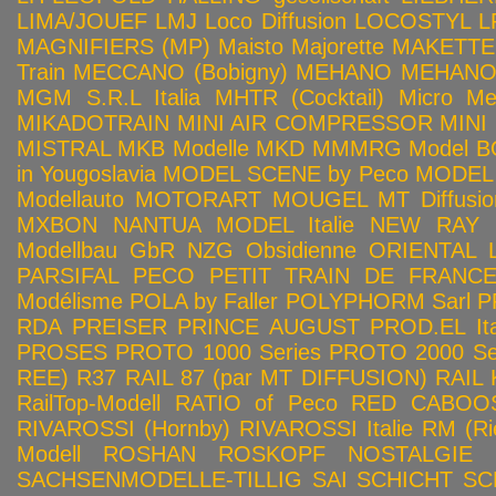
LIMA/JOUEF
LMJ
Loco Diffusion
LOCOSTYL
L
MAGNIFIERS (MP)
Maisto
Majorette
MAKETTE
Train
MECCANO (Bobigny)
MEHANO
MEHANO 
MGM S.R.L Italia
MHTR (Cocktail)
Micro Met
MIKADOTRAIN
MINI AIR COMPRESSOR
MINI
MISTRAL
MKB Modelle
MKD
MMMRG
Model BO
in Yougoslavia
MODEL SCENE by Peco
MODEL 
Modellauto
MOTORART
MOUGEL
MT Diffusio
MXBON
NANTUA MODEL Italie
NEW RAY
Modellbau GbR
NZG
Obsidienne
ORIENTAL L
PARSIFAL
PECO
PETIT TRAIN DE FRANC
Modélisme
POLA by Faller
POLYPHORM Sarl
P
RDA
PREISER
PRINCE AUGUST
PROD.EL Ita
PROSES
PROTO 1000 Series
PROTO 2000 Seri
REE)
R37
RAIL 87 (par MT DIFFUSION)
RAIL 
RailTop-Modell
RATIO of Peco
RED CABOO
RIVAROSSI (Hornby)
RIVAROSSI Italie
RM (Ri
Modell
ROSHAN
ROSKOPF NOSTALGIE
SACHSENMODELLE-TILLIG
SAI
SCHICHT
SC