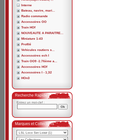
Interne
Bateau, navire, mari...
Radio commande
Accessoires OO
Train HOf
NOUVEAUTE A PARAITRE...
Miniature 1-43
Profilé
Vehicules routiers s...
Accessoires ech I
Train OO9 -1:76ème a...
Accessoires HOf
Accessoires I - 1;32
HOn3
Recherche Rapide
Entrez un mot-clef :
Marques et Collections