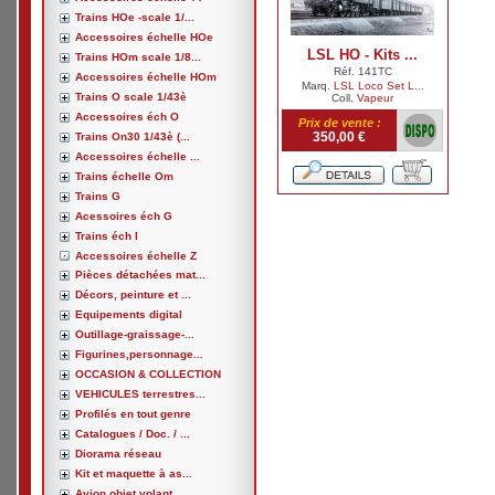
Trains HOe -scale 1/...
Accessoires échelle HOe
LSL HO - Kits ...
Trains HOm scale 1/8...
Réf. 141TC
Accessoires échelle HOm
Marq.
LSL Loco Set L...
Trains O scale 1/43è
Coll.
Vapeur
Accessoires éch O
Prix de vente :
350,00 €
Trains On30 1/43è (...
Accessoires échelle ...
Trains échelle Om
Trains G
Acessoires éch G
Trains éch I
Accessoires échelle Z
Pièces détachées mat...
Décors, peinture et ...
Equipements digital
Outillage-graissage-...
Figurines,personnage...
OCCASION & COLLECTION
VEHICULES terrestres...
Profilés en tout genre
Catalogues / Doc. / ...
Diorama réseau
Kit et maquette à as...
Avion,objet volant, ...