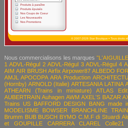
Produits à paraître
Produits épuisés
Nos Coups de Coeur
Les Nouveautés
Nos Promotions
© 2007-2026 Star Boutique • Tous droits r
Nous commercialisons les marques
"L'AIGUILLE
1
ADVL-Régul 2
ADVL-Régul 3
ADVL-Régul 4
A
AIM
AIR BRUSH
Airfix
Airpower87
ALBEDO FOR
AMJL
APOCOPA
ARA Production
ARCHITECTU
(Hornby)
ARNOLD (Italie)
ARTESANIA LATINA
ATHEARN (Trains in miniature)
ATLAS Edit
AUBERTRAIN
Auhagen
AWM
AXEL'S BAZAR
A
Trains US
BAFFORD DESIGN
BANG made in
MODELISME
BOWSER
BRANCHLINE TRAI
Brumm
BUB
BUSCH
BYMO
C.M.F di Stuardi Al
et GOUPILLE
CARRERA
CLAREL
Colle21