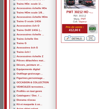
Trains HOe -scale 1/...
Accessoires échelle HOe
PMT 30212 HO -...
Trains HOm scale 1/8...
Réf. 30212
Accessoires échelle HOm
Marq.
PMT
Trains O scale 1/43è
Coll.
Vapeur
Accessoires éch O
Prix de vente :
412,00 €
Trains On30 1/43è (...
Accessoires échelle ...
Trains échelle Om
Trains G
Acessoires éch G
Trains éch I
Accessoires échelle Z
Pièces détachées mat...
Décors, peinture et ...
Equipements digital
Outillage-graissage-...
Figurines,personnage...
OCCASION & COLLECTION
VEHICULES terrestres...
Profilés en tout genre
Catalogues / Doc. / ...
Diorama réseau
Kit et maquette à as...
Avion,objet volant, ...