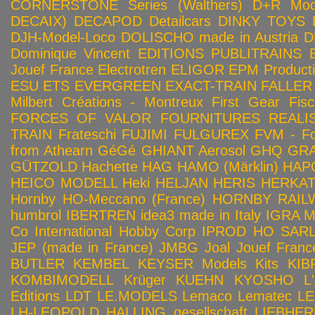
CORNERSTONE Series (Walthers)
D+R Mod
DECAIX)
DECAPOD
Detailcars
DINKY TOYS
DJH-Model-Loco
DOLISCHO made in Austria
D
Dominique Vincent
EDITIONS PUBLITRAINS
Jouef France
Electrotren
ELIGOR
EPM Product
ESU
ETS
EVERGREEN
EXACT-TRAIN
FALLER
Milbert Créations - Montreux
First Gear
Fis
FORCES OF VALOR
FOURNITURES REALIS
TRAIN
Frateschi
FUJIMI
FULGUREX
FVM - Fo
from Athearn
GéGé
GHIANT Aerosol
GHQ
GRA
GÜTZOLD
Hachette
HAG
HAMO (Märklin)
HAP
HEICO MODELL
Heki
HELJAN
HERIS
HERKA
Hornby HO-Meccano (France)
HORNBY RAILWA
humbrol
IBERTREN
idea3 made in Italy
IGRA 
Co
International Hobby Corp
IPROD HO SAR
JEP (made in France)
JMBG
Joal
Jouef Franc
BUTLER
KEMBEL
KEYSER Models Kits
KIB
KOMBIMODELL
Krüger
KUEHN
KYOSHO
L
Editions
LDT
LE.MODELS
Lemaco
Lematec
LE
LH-LEOPOLD HALLING gesellschaft
LIEBHER