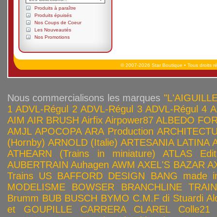
Produits à paraître
Produits épuisés
Nos Coups de Coeur
Les Nouveautés
Nos Promotions
© 2007-2026 Star Boutique • Tous droits r
Nous commercialisons les marques
"L'AIGUILLE
1
ADVL-Régul 2
ADVL-Régul 3
ADVL-Régul 4
A
AIM
AIR BRUSH
Airfix
Airpower87
ALBEDO FOR
AMJL
APOCOPA
ARA Production
ARCHITECTU
(Hornby)
ARNOLD (Italie)
ARTESANIA LATINA
ATHEARN (Trains in miniature)
ATLAS Edit
AUBERTRAIN
Auhagen
AWM
AXEL'S BAZAR
A
Trains US
BAFFORD DESIGN
BANG made in
MODELISME
BOWSER
BRANCHLINE TRAI
Brumm
BUB
BUSCH
BYMO
C.M.F di Stuardi Al
et GOUPILLE
CARRERA
CLAREL
Colle21