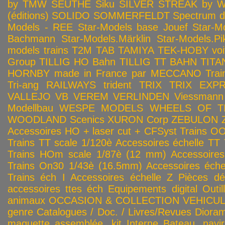
by TMW
SEUTHE
Siku
SILVER STREAK by Wa
(éditions)
SOLIDO
SOMMERFELDT
Spectrum 
Models - REE
Star-Models base Jouef
Star-M
Bachmann
Star-Models.Märklin
Star-Models.Pi
models trains
T2M
TAB
TAMIYA
TEK-HOBY voitu
Group
TILLIG HO Bahn
TILLIG TT BAHN
TITA
HORNBY made in France par MECCANO
Tra
Tri-ang RAILWAYS
trident
TRIX
TRIX EXP
VALLEJO
VB
VEREM
VERLINDEN
Viessmann
Modellbau
WESPE MODELS
WHEELS OF T
WOODLAND Scenics
XURON Corp
ZEBULON
Accessoires HO + laser cut + CFSyst
Trains OO
Trains TT scale 1/120è
Accessoires échelle TT
Trains HOm scale 1/87è (12 mm)
Accessoire
Trains On30 1/43è (16.5mm)
Accessoires éch
Trains éch I
Accessoires échelle Z
Pièces dé
accessoires ttes éch
Equipements digital
Outil
animaux
OCCASION & COLLECTION
VEHICULES
genre
Catalogues / Doc. / Livres/Revues
Diora
maquette assemblée, kit
Interne
Bateau, navir