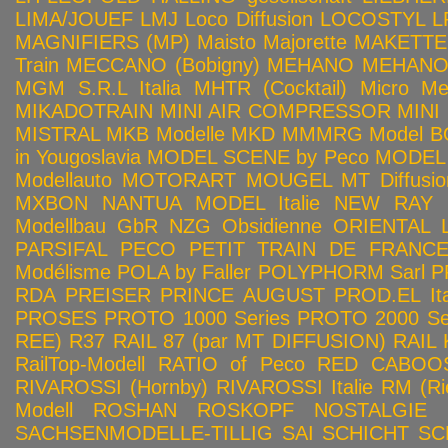
LIMA/JOUEF
LMJ
Loco Diffusion
LOCOSTYL
L
MAGNIFIERS (MP)
Maisto
Majorette
MAKETTE
Train
MECCANO (Bobigny)
MEHANO
MEHANO 
MGM S.R.L Italia
MHTR (Cocktail)
Micro Met
MIKADOTRAIN
MINI AIR COMPRESSOR
MINI
MISTRAL
MKB Modelle
MKD
MMMRG
Model BO
in Yougoslavia
MODEL SCENE by Peco
MODEL 
Modellauto
MOTORART
MOUGEL
MT Diffusio
MXBON
NANTUA MODEL Italie
NEW RAY
Modellbau GbR
NZG
Obsidienne
ORIENTAL L
PARSIFAL
PECO
PETIT TRAIN DE FRANC
Modélisme
POLA by Faller
POLYPHORM Sarl
P
RDA
PREISER
PRINCE AUGUST
PROD.EL Ita
PROSES
PROTO 1000 Series
PROTO 2000 Seri
REE)
R37
RAIL 87 (par MT DIFFUSION)
RAIL 
RailTop-Modell
RATIO of Peco
RED CABOO
RIVAROSSI (Hornby)
RIVAROSSI Italie
RM (Ri
Modell
ROSHAN
ROSKOPF NOSTALGIE
SACHSENMODELLE-TILLIG
SAI
SCHICHT
SC