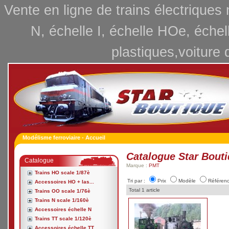
Vente en ligne de trains électriques
N, échelle I, échelle HOe, échel
plastiques,voiture 
Modélisme ferroviaire - Accueil
Catalogue Star Bout
Catalogue
Marque :
PMT
Trains HO scale 1/87è
Tri par :
Prix
Modèle
Référen
Accessoires HO + las...
Total 1 article
Trains OO scale 1/76è
Trains N scale 1/160è
Accessoires échelle N
Trains TT scale 1/120è
Accessoires échelle TT