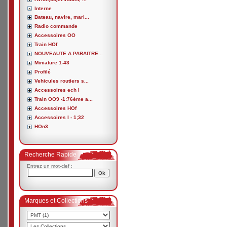
Interne
Bateau, navire, mari...
Radio commande
Accessoires OO
Train HOf
NOUVEAUTE A PARAITRE...
Miniature 1-43
Profilé
Vehicules routiers s...
Accessoires ech I
Train OO9 -1:76ème a...
Accessoires HOf
Accessoires I - 1;32
HOn3
Recherche Rapide
Entrez un mot-clef :
Marques et Collections