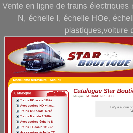
Vente en ligne de trains électriques
N, échelle I, échelle HOe, échel
plastiques,voiture 
Modélisme ferroviaire - Accueil
Catalogue Star Bout
Catalogue
Marque :
MEHANO PRESTIGE
Trains HO scale 1/87è
Accessoires HO + las...
Il n'y a aucun p
Ve
Trains OO scale 1/76è
Trains N scale 1/160è
Accessoires échelle N
Trains TT scale 1/120è
Accessoires échelle TT