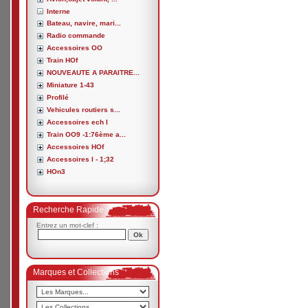
Interne
Bateau, navire, mari...
Radio commande
Accessoires OO
Train HOf
NOUVEAUTE A PARAITRE...
Miniature 1-43
Profilé
Vehicules routiers s...
Accessoires ech I
Train OO9 -1:76ème a...
Accessoires HOf
Accessoires I - 1;32
HOn3
Recherche Rapide
Entrez un mot-clef :
Marques et Collections