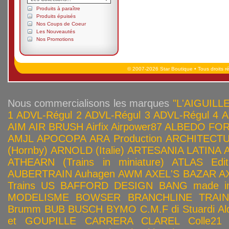
Produits à paraître
Produits épuisés
Nos Coups de Coeur
Les Nouveautés
Nos Promotions
© 2007-2026 Star Boutique • Tous droits r
Nous commercialisons les marques
"L'AIGUILLE
1
ADVL-Régul 2
ADVL-Régul 3
ADVL-Régul 4
A
AIM
AIR BRUSH
Airfix
Airpower87
ALBEDO FOR
AMJL
APOCOPA
ARA Production
ARCHITECTU
(Hornby)
ARNOLD (Italie)
ARTESANIA LATINA
ATHEARN (Trains in miniature)
ATLAS Edit
AUBERTRAIN
Auhagen
AWM
AXEL'S BAZAR
A
Trains US
BAFFORD DESIGN
BANG made in
MODELISME
BOWSER
BRANCHLINE TRAI
Brumm
BUB
BUSCH
BYMO
C.M.F di Stuardi Al
et GOUPILLE
CARRERA
CLAREL
Colle21