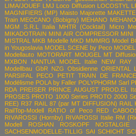
LIMA/JOUEF
LMJ
Loco Diffusion
LOCOSTYL
L
MAGNIFIERS (MP)
Maisto
Majorette
MAKETTE
Train
MECCANO (Bobigny)
MEHANO
MEHANO 
MGM S.R.L Italia
MHTR (Cocktail)
Micro Met
MIKADOTRAIN
MINI AIR COMPRESSOR
MINI
MISTRAL
MKB Modelle
MKD
MMMRG
Model BO
in Yougoslavia
MODEL SCENE by Peco
MODEL 
Modellauto
MOTORART
MOUGEL
MT Diffusio
MXBON
NANTUA MODEL Italie
NEW RAY
Modellbau GbR
NZG
Obsidienne
ORIENTAL L
PARSIFAL
PECO
PETIT TRAIN DE FRANC
Modélisme
POLA by Faller
POLYPHORM Sarl
P
RDA
PREISER
PRINCE AUGUST
PROD.EL Ita
PROSES
PROTO 1000 Series
PROTO 2000 Seri
REE)
R37
RAIL 87 (par MT DIFFUSION)
RAIL 
RailTop-Modell
RATIO of Peco
RED CABOO
RIVAROSSI (Hornby)
RIVAROSSI Italie
RM (Ri
Modell
ROSHAN
ROSKOPF NOSTALGIE
SACHSENMODELLE-TILLIG
SAI
SCHICHT
SC