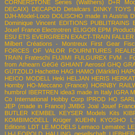
CORNERSTONE Series (Walthers)
D+R Mod
DECAIX)
DECAPOD
Detailcars
DINKY TOYS
DJH-Model-Loco
DOLISCHO made in Austria
D
Dominique Vincent
EDITIONS PUBLITRAINS
Jouef France
Electrotren
ELIGOR
EPM Product
ESU
ETS
EVERGREEN
EXACT-TRAIN
FALLER
Milbert Créations - Montreux
First Gear
Fis
FORCES OF VALOR
FOURNITURES REALIS
TRAIN
Frateschi
FUJIMI
FULGUREX
FVM - Fo
from Athearn
GéGé
GHIANT Aerosol
GHQ
GRA
GÜTZOLD
Hachette
HAG
HAMO (Märklin)
HAP
HEICO MODELL
Heki
HELJAN
HERIS
HERKA
Hornby HO-Meccano (France)
HORNBY RAILWA
humbrol
IBERTREN
idea3 made in Italy
IGRA 
Co
International Hobby Corp
IPROD HO SAR
JEP (made in France)
JMBG
Joal
Jouef Franc
BUTLER
KEMBEL
KEYSER Models Kits
KIB
KOMBIMODELL
Krüger
KUEHN
KYOSHO
L
Editions
LDT
LE.MODELS
Lemaco
Lematec
LE
LH-LEOPOLD HALLING gesellschaft
LIEBHER