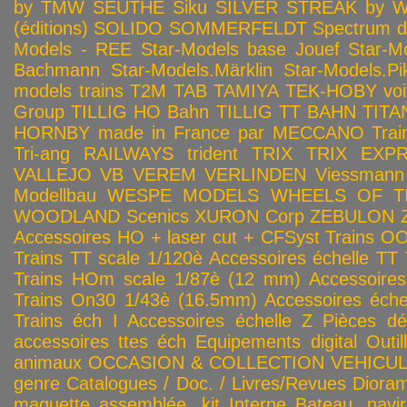
by TMW
SEUTHE
Siku
SILVER STREAK by Wa
(éditions)
SOLIDO
SOMMERFELDT
Spectrum 
Models - REE
Star-Models base Jouef
Star-M
Bachmann
Star-Models.Märklin
Star-Models.Pi
models trains
T2M
TAB
TAMIYA
TEK-HOBY voitu
Group
TILLIG HO Bahn
TILLIG TT BAHN
TITA
HORNBY made in France par MECCANO
Tra
Tri-ang RAILWAYS
trident
TRIX
TRIX EXP
VALLEJO
VB
VEREM
VERLINDEN
Viessmann
Modellbau
WESPE MODELS
WHEELS OF T
WOODLAND Scenics
XURON Corp
ZEBULON
Accessoires HO + laser cut + CFSyst
Trains OO
Trains TT scale 1/120è
Accessoires échelle TT
Trains HOm scale 1/87è (12 mm)
Accessoire
Trains On30 1/43è (16.5mm)
Accessoires éch
Trains éch I
Accessoires échelle Z
Pièces dé
accessoires ttes éch
Equipements digital
Outil
animaux
OCCASION & COLLECTION
VEHICULES
genre
Catalogues / Doc. / Livres/Revues
Diora
maquette assemblée, kit
Interne
Bateau, navir