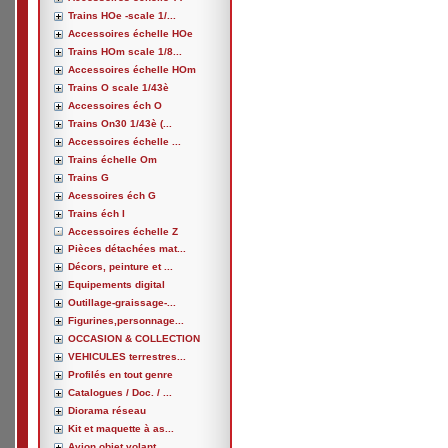
Trains HOe -scale 1/...
Accessoires échelle HOe
Trains HOm scale 1/8...
Accessoires échelle HOm
Trains O scale 1/43è
Accessoires éch O
Trains On30 1/43è (...
Accessoires échelle ...
Trains échelle Om
Trains G
Acessoires éch G
Trains éch I
Accessoires échelle Z
Pièces détachées mat...
Décors, peinture et ...
Equipements digital
Outillage-graissage-...
Figurines,personnage...
OCCASION & COLLECTION
VEHICULES terrestres...
Profilés en tout genre
Catalogues / Doc. / ...
Diorama réseau
Kit et maquette à as...
Avion,objet volant, ...