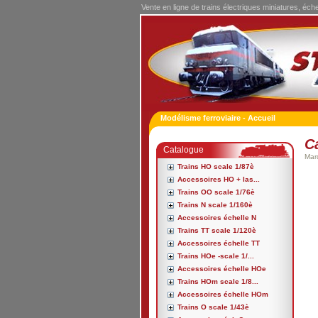
Vente en ligne de trains électriques miniatures, éch
Modélisme ferroviaire - Accueil
C
Catalogue
Mar
Trains HO scale 1/87è
Accessoires HO + las...
Trains OO scale 1/76è
Trains N scale 1/160è
Accessoires échelle N
Trains TT scale 1/120è
Accessoires échelle TT
Trains HOe -scale 1/...
Accessoires échelle HOe
Trains HOm scale 1/8...
Accessoires échelle HOm
Trains O scale 1/43è