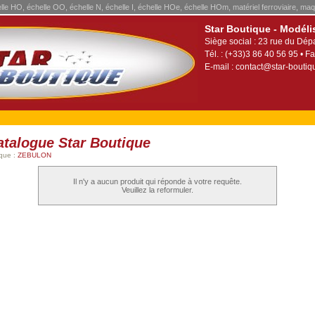
elle HO, échelle OO, échelle N, échelle I, échelle HOe, échelle HOm, matériel ferroviaire, maq
Star Boutique - Modéli
Siège social : 23 rue du Dép
Tél. : (+33)3 86 40 56 95 • Fa
E-mail :
contact@star-boutiqu
atalogue Star Boutique
que :
ZEBULON
Il n'y a aucun produit qui réponde à votre requête.
Veuillez la reformuler.