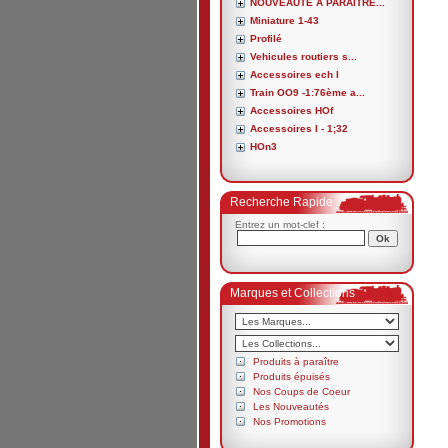
NOUVEAUTE A PARAITRE...
Miniature 1-43
Profilé
Vehicules routiers s...
Accessoires ech I
Train OO9 -1:76ème a...
Accessoires HOf
Accessoires I - 1;32
HOn3
Recherche Rapide
Entrez un mot-clef :
Marques et Collections
Produits à paraître
Produits épuisés
Nos Coups de Coeur
Les Nouveautés
Nos Promotions