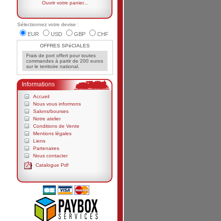
Ouvrir votre panier...
Sélectionnez votre devise :
EUR
USD
GBP
CHF
OFFRES SPéCIALES
Frais de port offert pour toutes
commandes à partir de 200 euros
sur le territoire national.
Informations
Accueil
Nous vous informons
Salons/bourses
Notre atelier
Conditions de Vente
Mentions légales
Liens
Partenaires
Nous contacter
Catalogue Pdf