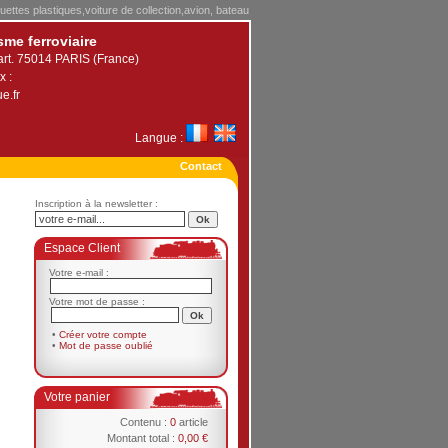
uettes plastiques,voiture de collection,avion, bateau
sme ferroviaire
art. 75014 PARIS (France)
x :
e.fr
Langue :
Contact
Inscription à la newsletter :
Espace Client
Votre e-mail :
Votre mot de passe :
•
Créer votre compte
•
Mot de passe oublié
Votre panier
Contenu :
0
article
Montant total :
0,00 €