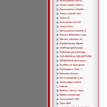
Accessoires éch O
Trains On30 1/43è (...
Accessoires échelle ...
Trains échelle Om
Trains G
Acessoires éch G
Trains éch I
Accessoires échelle Z
Pièces détachées mat...
Décors, peinture et ...
Equipements digital
Outillage-graissage-...
Figurines,personnage...
OCCASION & COLLECTION
VEHICULES terrestres...
Profilés en tout genre
Catalogues / Doc. / ...
Diorama réseau
Kit et maquette à as...
Avion,objet volant, ...
Interne
Bateau, navire, mari...
Radio commande
Accessoires OO
Train HOf