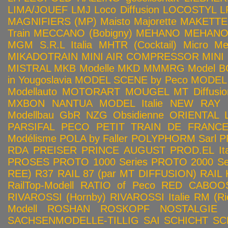
LIMA/JOUEF
LMJ
Loco Diffusion
LOCOSTYL
L
MAGNIFIERS (MP)
Maisto
Majorette
MAKETTE
Train
MECCANO (Bobigny)
MEHANO
MEHANO 
MGM S.R.L Italia
MHTR (Cocktail)
Micro Met
MIKADOTRAIN
MINI AIR COMPRESSOR
MINI
MISTRAL
MKB Modelle
MKD
MMMRG
Model BO
in Yougoslavia
MODEL SCENE by Peco
MODEL 
Modellauto
MOTORART
MOUGEL
MT Diffusio
MXBON
NANTUA MODEL Italie
NEW RAY
Modellbau GbR
NZG
Obsidienne
ORIENTAL L
PARSIFAL
PECO
PETIT TRAIN DE FRANC
Modélisme
POLA by Faller
POLYPHORM Sarl
P
RDA
PREISER
PRINCE AUGUST
PROD.EL Ita
PROSES
PROTO 1000 Series
PROTO 2000 Seri
REE)
R37
RAIL 87 (par MT DIFFUSION)
RAIL 
RailTop-Modell
RATIO of Peco
RED CABOO
RIVAROSSI (Hornby)
RIVAROSSI Italie
RM (Ri
Modell
ROSHAN
ROSKOPF NOSTALGIE
SACHSENMODELLE-TILLIG
SAI
SCHICHT
SC