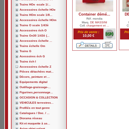
Trains HOe -scale 1/...
Accessoires échelle HOe
Container démé...
DE
Trains HOm scale 1/8...
Réf. mondia
Accessoires échelle HOm
Marq.
DE MASSINI
Trains O scale 1/43è
Coll.
chargement et ...
C
Accessoires éch O
Prix de vente :
Pri
10,00 €
Trains On30 1/43è (...
Accessoires échelle ...
Trains échelle Om
Trains G
Acessoires éch G
Trains éch I
Accessoires échelle Z
Pièces détachées mat...
Décors, peinture et ...
Equipements digital
Outillage-graissage-...
Figurines,personnage...
OCCASION & COLLECTION
VEHICULES terrestres...
Profilés en tout genre
Catalogues / Doc. / ...
Diorama réseau
Kit et maquette à as...
Avion,objet volant, ...