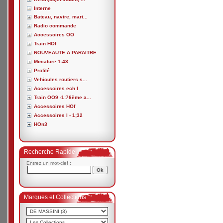
Interne
Bateau, navire, mari...
Radio commande
Accessoires OO
Train HOf
NOUVEAUTE A PARAITRE...
Miniature 1-43
Profilé
Vehicules routiers s...
Accessoires ech I
Train OO9 -1:76ème a...
Accessoires HOf
Accessoires I - 1;32
HOn3
Recherche Rapide
Entrez un mot-clef :
Marques et Collections