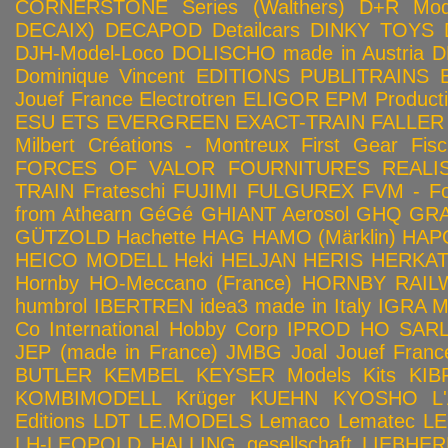
CORNERSTONE Series (Walthers)
D+R Mod
DECAIX)
DECAPOD
Detailcars
DINKY TOYS
DJH-Model-Loco
DOLISCHO made in Austria
D
Dominique Vincent
EDITIONS PUBLITRAINS
Jouef France
Electrotren
ELIGOR
EPM Product
ESU
ETS
EVERGREEN
EXACT-TRAIN
FALLER
Milbert Créations - Montreux
First Gear
Fis
FORCES OF VALOR
FOURNITURES REALIS
TRAIN
Frateschi
FUJIMI
FULGUREX
FVM - Fo
from Athearn
GéGé
GHIANT Aerosol
GHQ
GRA
GÜTZOLD
Hachette
HAG
HAMO (Märklin)
HAP
HEICO MODELL
Heki
HELJAN
HERIS
HERKA
Hornby HO-Meccano (France)
HORNBY RAILWA
humbrol
IBERTREN
idea3 made in Italy
IGRA 
Co
International Hobby Corp
IPROD HO SAR
JEP (made in France)
JMBG
Joal
Jouef Franc
BUTLER
KEMBEL
KEYSER Models Kits
KIB
KOMBIMODELL
Krüger
KUEHN
KYOSHO
L
Editions
LDT
LE.MODELS
Lemaco
Lematec
LE
LH-LEOPOLD HALLING gesellschaft
LIEBHER