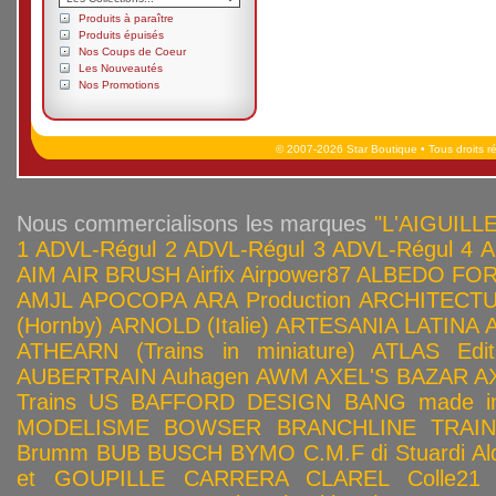
Produits à paraître
Produits épuisés
Nos Coups de Coeur
Les Nouveautés
Nos Promotions
© 2007-2026 Star Boutique • Tous droits r
Nous commercialisons les marques
"L'AIGUILLE
1
ADVL-Régul 2
ADVL-Régul 3
ADVL-Régul 4
A
AIM
AIR BRUSH
Airfix
Airpower87
ALBEDO FOR
AMJL
APOCOPA
ARA Production
ARCHITECTU
(Hornby)
ARNOLD (Italie)
ARTESANIA LATINA
ATHEARN (Trains in miniature)
ATLAS Edit
AUBERTRAIN
Auhagen
AWM
AXEL'S BAZAR
A
Trains US
BAFFORD DESIGN
BANG made in
MODELISME
BOWSER
BRANCHLINE TRAI
Brumm
BUB
BUSCH
BYMO
C.M.F di Stuardi Al
et GOUPILLE
CARRERA
CLAREL
Colle21