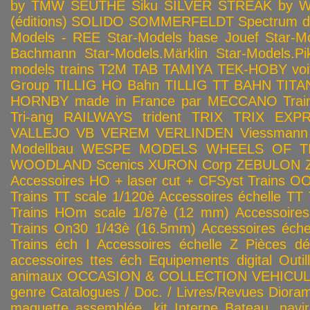
by TMW
SEUTHE
Siku
SILVER STREAK by Wa
(éditions)
SOLIDO
SOMMERFELDT
Spectrum 
Models - REE
Star-Models base Jouef
Star-M
Bachmann
Star-Models.Märklin
Star-Models.Pi
models trains
T2M
TAB
TAMIYA
TEK-HOBY voitu
Group
TILLIG HO Bahn
TILLIG TT BAHN
TITA
HORNBY made in France par MECCANO
Tra
Tri-ang RAILWAYS
trident
TRIX
TRIX EXP
VALLEJO
VB
VEREM
VERLINDEN
Viessmann
Modellbau
WESPE MODELS
WHEELS OF T
WOODLAND Scenics
XURON Corp
ZEBULON
Accessoires HO + laser cut + CFSyst
Trains OO
Trains TT scale 1/120è
Accessoires échelle TT
Trains HOm scale 1/87è (12 mm)
Accessoire
Trains On30 1/43è (16.5mm)
Accessoires éch
Trains éch I
Accessoires échelle Z
Pièces dé
accessoires ttes éch
Equipements digital
Outil
animaux
OCCASION & COLLECTION
VEHICULES
genre
Catalogues / Doc. / Livres/Revues
Diora
maquette assemblée, kit
Interne
Bateau, navir