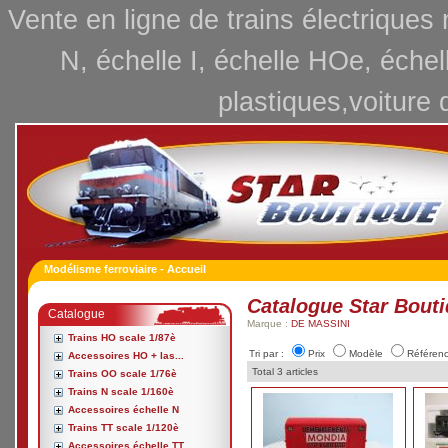
Vente en ligne de trains électriques
N, échelle I, échelle HOe, échel
plastiques,voiture 
Modélisme ferroviaire - Accueil
Catalogue Star Bout
Catalogue
Marque :
DE MASSINI
Trains HO scale 1/87è
Tri par :
Prix
Modèle
Référen
Accessoires HO + las...
Total 3 articles
Trains OO scale 1/76è
Trains N scale 1/160è
Accessoires échelle N
Trains TT scale 1/120è
Accessoires échelle TT