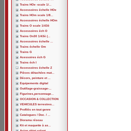
Trains HOe -scale 1/...
Accessoires échelle HOe
Trains HOm scale 1/8...
Accessoires échelle HOm
Trains O scale 1/43è
Accessoires éch O
Trains On30 1/43è (...
Accessoires échelle ...
Trains échelle Om
Trains G
Acessoires éch G
Trains éch I
Accessoires échelle Z
Pièces détachées mat...
Décors, peinture et ...
Equipements digital
Outillage-graissage-...
Figurines,personnage...
OCCASION & COLLECTION
VEHICULES terrestres...
Profilés en tout genre
Catalogues / Doc. / ...
Diorama réseau
Kit et maquette à as...
Avion,objet volant, ...