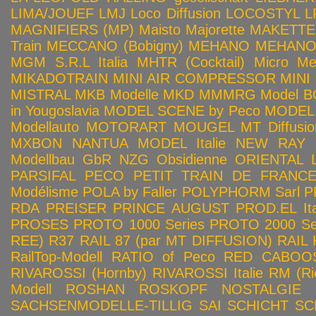
LIMA/JOUEF
LMJ
Loco Diffusion
LOCOSTYL
L
MAGNIFIERS (MP)
Maisto
Majorette
MAKETTE
Train
MECCANO (Bobigny)
MEHANO
MEHANO 
MGM S.R.L Italia
MHTR (Cocktail)
Micro Met
MIKADOTRAIN
MINI AIR COMPRESSOR
MINI
MISTRAL
MKB Modelle
MKD
MMMRG
Model BO
in Yougoslavia
MODEL SCENE by Peco
MODEL 
Modellauto
MOTORART
MOUGEL
MT Diffusio
MXBON
NANTUA MODEL Italie
NEW RAY
Modellbau GbR
NZG
Obsidienne
ORIENTAL L
PARSIFAL
PECO
PETIT TRAIN DE FRANC
Modélisme
POLA by Faller
POLYPHORM Sarl
P
RDA
PREISER
PRINCE AUGUST
PROD.EL Ita
PROSES
PROTO 1000 Series
PROTO 2000 Seri
REE)
R37
RAIL 87 (par MT DIFFUSION)
RAIL 
RailTop-Modell
RATIO of Peco
RED CABOO
RIVAROSSI (Hornby)
RIVAROSSI Italie
RM (Ri
Modell
ROSHAN
ROSKOPF NOSTALGIE
SACHSENMODELLE-TILLIG
SAI
SCHICHT
SC