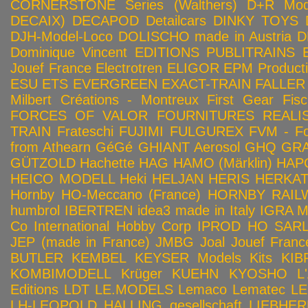
CORNERSTONE Series (Walthers)
D+R Mod
DECAIX)
DECAPOD
Detailcars
DINKY TOYS
DJH-Model-Loco
DOLISCHO made in Austria
D
Dominique Vincent
EDITIONS PUBLITRAINS
Jouef France
Electrotren
ELIGOR
EPM Product
ESU
ETS
EVERGREEN
EXACT-TRAIN
FALLER
Milbert Créations - Montreux
First Gear
Fis
FORCES OF VALOR
FOURNITURES REALIS
TRAIN
Frateschi
FUJIMI
FULGUREX
FVM - Fo
from Athearn
GéGé
GHIANT Aerosol
GHQ
GRA
GÜTZOLD
Hachette
HAG
HAMO (Märklin)
HAP
HEICO MODELL
Heki
HELJAN
HERIS
HERKA
Hornby HO-Meccano (France)
HORNBY RAILWA
humbrol
IBERTREN
idea3 made in Italy
IGRA 
Co
International Hobby Corp
IPROD HO SAR
JEP (made in France)
JMBG
Joal
Jouef Franc
BUTLER
KEMBEL
KEYSER Models Kits
KIB
KOMBIMODELL
Krüger
KUEHN
KYOSHO
L
Editions
LDT
LE.MODELS
Lemaco
Lematec
LE
LH-LEOPOLD HALLING gesellschaft
LIEBHER