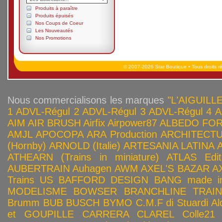
Produits à paraître
Produits épuisés
Nos Coups de Coeur
Les Nouveautés
Nos Promotions
© 2007-2026 Star Boutique • Tous droits r
Nous commercialisons les marques
"L'AIGUILLE
1
ADVL-Régul 2
ADVL-Régul 3
ADVL-Régul 4
A
AIM
AIR BRUSH
Airfix
Airpower87
ALBEDO FOR
AMJL
APOCOPA
ARA Production
ARCHITECTU
(Hornby)
ARNOLD (Italie)
ARTESANIA LATINA
ATHEARN (Trains in miniature)
ATLAS Edit
AUBERTRAIN
Auhagen
AWM
AXEL'S BAZAR
A
Trains US
BAFFORD DESIGN
BANG made in
MODELISME
BOWSER
BRANCHLINE TRAI
Brumm
BUB
BUSCH
BYMO
C.M.F di Stuardi Al
et GOUPILLE
CARRERA
CLAREL
Colle21