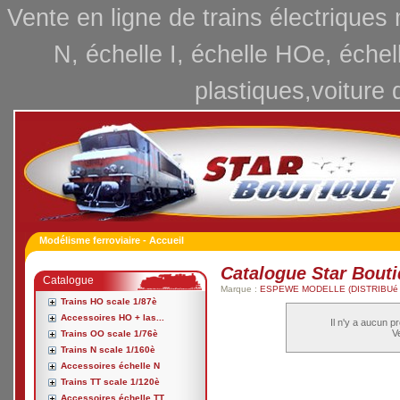
Vente en ligne de trains électriques
N, échelle I, échelle HOe, échel
plastiques,voiture 
Modélisme ferroviaire - Accueil
Catalogue Star Bout
Catalogue
Marque :
ESPEWE MODELLE (DISTRIBUé
Trains HO scale 1/87è
Accessoires HO + las...
Il n'y a aucun p
Ve
Trains OO scale 1/76è
Trains N scale 1/160è
Accessoires échelle N
Trains TT scale 1/120è
Accessoires échelle TT