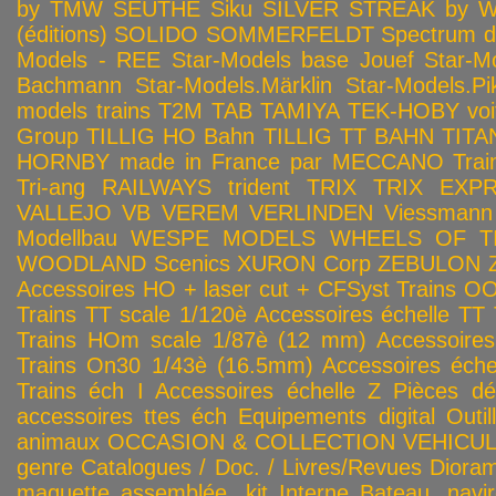
by TMW
SEUTHE
Siku
SILVER STREAK by Wa
(éditions)
SOLIDO
SOMMERFELDT
Spectrum 
Models - REE
Star-Models base Jouef
Star-M
Bachmann
Star-Models.Märklin
Star-Models.Pi
models trains
T2M
TAB
TAMIYA
TEK-HOBY voitu
Group
TILLIG HO Bahn
TILLIG TT BAHN
TITA
HORNBY made in France par MECCANO
Tra
Tri-ang RAILWAYS
trident
TRIX
TRIX EXP
VALLEJO
VB
VEREM
VERLINDEN
Viessmann
Modellbau
WESPE MODELS
WHEELS OF T
WOODLAND Scenics
XURON Corp
ZEBULON
Accessoires HO + laser cut + CFSyst
Trains OO
Trains TT scale 1/120è
Accessoires échelle TT
Trains HOm scale 1/87è (12 mm)
Accessoire
Trains On30 1/43è (16.5mm)
Accessoires éch
Trains éch I
Accessoires échelle Z
Pièces dé
accessoires ttes éch
Equipements digital
Outil
animaux
OCCASION & COLLECTION
VEHICULES
genre
Catalogues / Doc. / Livres/Revues
Diora
maquette assemblée, kit
Interne
Bateau, navir