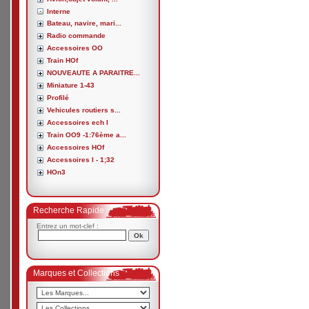
Interne
Bateau, navire, mari...
Radio commande
Accessoires OO
Train HOf
NOUVEAUTE A PARAITRE...
Miniature 1-43
Profilé
Vehicules routiers s...
Accessoires ech I
Train OO9 -1:76ème a...
Accessoires HOf
Accessoires I - 1;32
HOn3
Recherche Rapide
Entrez un mot-clef :
Marques et Collections