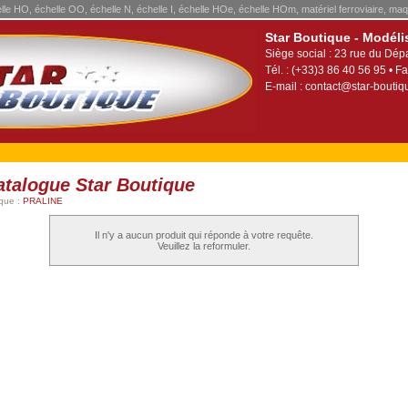
elle HO, échelle OO, échelle N, échelle I, échelle HOe, échelle HOm, matériel ferroviaire, maq
Star Boutique - Modéli
Siège social : 23 rue du Dép
Tél. : (+33)3 86 40 56 95 • Fa
E-mail :
contact@star-boutiqu
atalogue Star Boutique
que :
PRALINE
Il n'y a aucun produit qui réponde à votre requête.
Veuillez la reformuler.