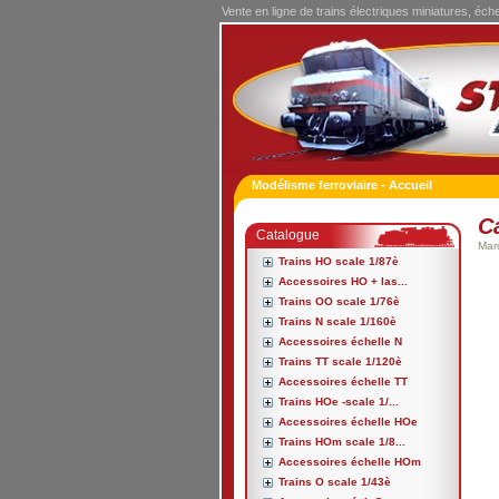
Vente en ligne de trains électriques miniatures, éch
Modélisme ferroviaire - Accueil
C
Catalogue
Mar
Trains HO scale 1/87è
Accessoires HO + las...
Trains OO scale 1/76è
Trains N scale 1/160è
Accessoires échelle N
Trains TT scale 1/120è
Accessoires échelle TT
Trains HOe -scale 1/...
Accessoires échelle HOe
Trains HOm scale 1/8...
Accessoires échelle HOm
Trains O scale 1/43è