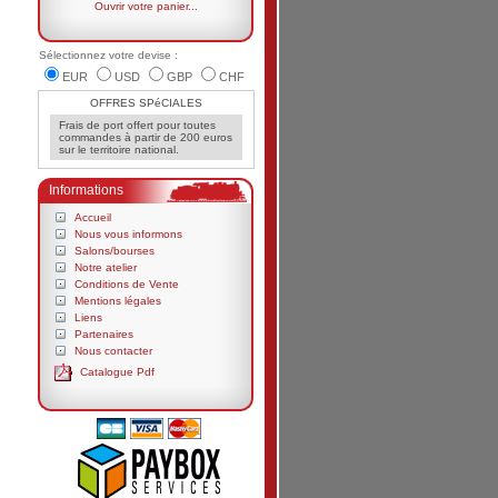
Ouvrir votre panier...
Sélectionnez votre devise :
EUR
USD
GBP
CHF
OFFRES SPéCIALES
Frais de port offert pour toutes
commandes à partir de 200 euros
sur le territoire national.
Informations
Accueil
Nous vous informons
Salons/bourses
Notre atelier
Conditions de Vente
Mentions légales
Liens
Partenaires
Nous contacter
Catalogue Pdf