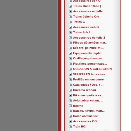
Accessoires éch O
Trains On30 1/43è (...
Accessoires échelle ...
Trains échelle Om
Trains G
Acessoires éch G
Trains éch I
Accessoires échelle Z
Pièces détachées mat...
Décors, peinture et ...
Equipements digital
Outillage-graissage-...
Figurines,personnage...
OCCASION & COLLECTION
VEHICULES terrestres...
Profilés en tout genre
Catalogues / Doc. / ...
Diorama réseau
Kit et maquette à as...
Avion,objet volant, ...
Interne
Bateau, navire, mari...
Radio commande
Accessoires OO
Train HOf