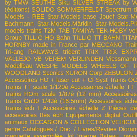
by TMW
SEUTHE
Siku
SILVER STREAK by Wa
(éditions)
SOLIDO
SOMMERFELDT
Spectrum 
Models - REE
Star-Models base Jouef
Star-M
Bachmann
Star-Models.Märklin
Star-Models.Pi
models trains
T2M
TAB
TAMIYA
TEK-HOBY voitu
Group
TILLIG HO Bahn
TILLIG TT BAHN
TITA
HORNBY made in France par MECCANO
Tra
Tri-ang RAILWAYS
trident
TRIX
TRIX EXP
VALLEJO
VB
VEREM
VERLINDEN
Viessmann
Modellbau
WESPE MODELS
WHEELS OF T
WOODLAND Scenics
XURON Corp
ZEBULON
Accessoires HO + laser cut + CFSyst
Trains OO
Trains TT scale 1/120è
Accessoires échelle TT
Trains HOm scale 1/87è (12 mm)
Accessoire
Trains On30 1/43è (16.5mm)
Accessoires éch
Trains éch I
Accessoires échelle Z
Pièces dé
accessoires ttes éch
Equipements digital
Outil
animaux
OCCASION & COLLECTION
VEHICULES
genre
Catalogues / Doc. / Livres/Revues
Diora
maquette assemblée, kit
Interne
Bateau, navir