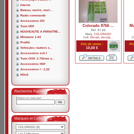
Interne
Bateau, navire, mari...
Radio commande
Accessoires OO
Colorado 8766 ...
Ma
Train HOf
Réf. 87.66
NOUVEAUTE A PARAITRE...
Marq.
COLORADO
Miniature 1-43
Coll.
Décals, decalq...
C
Profilé
Prix de vente :
Pri
10,00 €
Vehicules routiers s...
Accessoires ech I
Train OO9 -1:76ème a...
Accessoires HOf
Accessoires I - 1;32
HOn3
Recherche Rapide
Entrez un mot-clef :
Marques et Collections