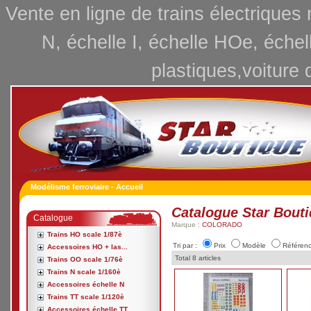
Vente en ligne de trains électriques
N, échelle I, échelle HOe, échel
plastiques,voiture 
Modélisme ferroviaire - Accueil
Catalogue Star Bout
Catalogue
Marque :
COLORADO
Trains HO scale 1/87è
Tri par :
Prix
Modèle
Référen
Accessoires HO + las...
Total 8 articles
Trains OO scale 1/76è
Trains N scale 1/160è
Accessoires échelle N
Trains TT scale 1/120è
Accessoires échelle TT