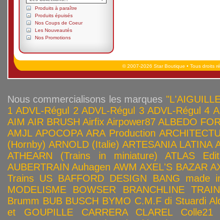
Produits à paraître
Produits épuisés
Nos Coups de Coeur
Les Nouveautés
Nos Promotions
© 2007-2026 Star Boutique • Tous droits r
Nous commercialisons les marques
"L'AIGUILLE
1
ADVL-Régul 2
ADVL-Régul 3
ADVL-Régul 4
A
AIM
AIR BRUSH
Airfix
Airpower87
ALBEDO FOR
AMJL
APOCOPA
ARA Production
ARCHITECTU
(Hornby)
ARNOLD (Italie)
ARTESANIA LATINA
ATHEARN (Trains in miniature)
ATLAS Edit
AUBERTRAIN
Auhagen
AWM
AXEL'S BAZAR
A
Trains US
BAFFORD DESIGN
BANG made in
MODELISME
BOWSER
BRANCHLINE TRAI
Brumm
BUB
BUSCH
BYMO
C.M.F di Stuardi Al
et GOUPILLE
CARRERA
CLAREL
Colle21