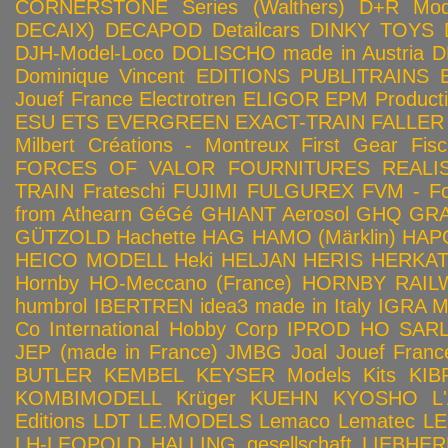
CORNERSTONE Series (Walthers)
D+R Mod
DECAIX)
DECAPOD
Detailcars
DINKY TOYS
DJH-Model-Loco
DOLISCHO made in Austria
D
Dominique Vincent
EDITIONS PUBLITRAINS
Jouef France
Electrotren
ELIGOR
EPM Product
ESU
ETS
EVERGREEN
EXACT-TRAIN
FALLER
Milbert Créations - Montreux
First Gear
Fis
FORCES OF VALOR
FOURNITURES REALIS
TRAIN
Frateschi
FUJIMI
FULGUREX
FVM - Fo
from Athearn
GéGé
GHIANT Aerosol
GHQ
GRA
GÜTZOLD
Hachette
HAG
HAMO (Märklin)
HAP
HEICO MODELL
Heki
HELJAN
HERIS
HERKA
Hornby HO-Meccano (France)
HORNBY RAILWA
humbrol
IBERTREN
idea3 made in Italy
IGRA 
Co
International Hobby Corp
IPROD HO SAR
JEP (made in France)
JMBG
Joal
Jouef Franc
BUTLER
KEMBEL
KEYSER Models Kits
KIB
KOMBIMODELL
Krüger
KUEHN
KYOSHO
L
Editions
LDT
LE.MODELS
Lemaco
Lematec
LE
LH-LEOPOLD HALLING gesellschaft
LIEBHER