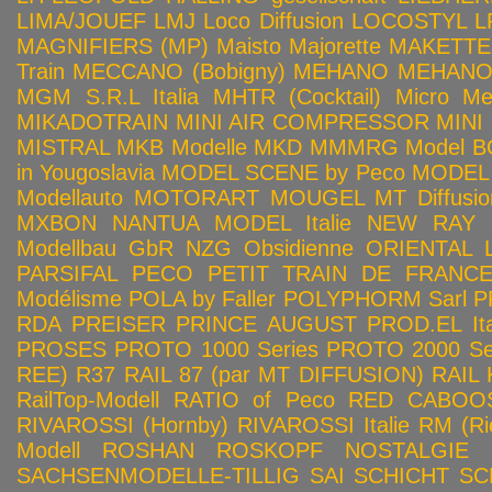
LIMA/JOUEF
LMJ
Loco Diffusion
LOCOSTYL
L
MAGNIFIERS (MP)
Maisto
Majorette
MAKETTE
Train
MECCANO (Bobigny)
MEHANO
MEHANO 
MGM S.R.L Italia
MHTR (Cocktail)
Micro Met
MIKADOTRAIN
MINI AIR COMPRESSOR
MINI
MISTRAL
MKB Modelle
MKD
MMMRG
Model BO
in Yougoslavia
MODEL SCENE by Peco
MODEL 
Modellauto
MOTORART
MOUGEL
MT Diffusio
MXBON
NANTUA MODEL Italie
NEW RAY
Modellbau GbR
NZG
Obsidienne
ORIENTAL L
PARSIFAL
PECO
PETIT TRAIN DE FRANC
Modélisme
POLA by Faller
POLYPHORM Sarl
P
RDA
PREISER
PRINCE AUGUST
PROD.EL Ita
PROSES
PROTO 1000 Series
PROTO 2000 Seri
REE)
R37
RAIL 87 (par MT DIFFUSION)
RAIL 
RailTop-Modell
RATIO of Peco
RED CABOO
RIVAROSSI (Hornby)
RIVAROSSI Italie
RM (Ri
Modell
ROSHAN
ROSKOPF NOSTALGIE
SACHSENMODELLE-TILLIG
SAI
SCHICHT
SC