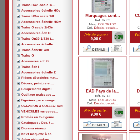
Trains HOe -scale 1/...
Accessoires échelle HOe
Marquages cont...
CO
Trains HOm scale 1/8...
Réf. 87.03
Accessoires échelle HOm
Marq.
COLORADO
Trains O scale 1/43è
Coll.
Décals, decalq...
C
Accessoires éch O
Prix de vente :
Pri
9,00 €
Trains On30 1/43è (...
Accessoires échelle ...
Trains échelle Om
Trains G
Acessoires éch G
Trains éch I
Accessoires échelle Z
Pièces détachées mat...
Décors, peinture et ...
Equipements digital
EAD Pays de la...
D
Outillage-graissage-...
Réf. 87.12
Marq.
COLORADO
Figurines,personnage...
Coll.
Décals, decalq...
C
OCCASION & COLLECTION
Prix de vente :
Pri
VEHICULES terrestres...
9,00 €
Profilés en tout genre
Catalogues / Doc. / ...
Diorama réseau
Kit et maquette à as...
Avion,objet volant, ...