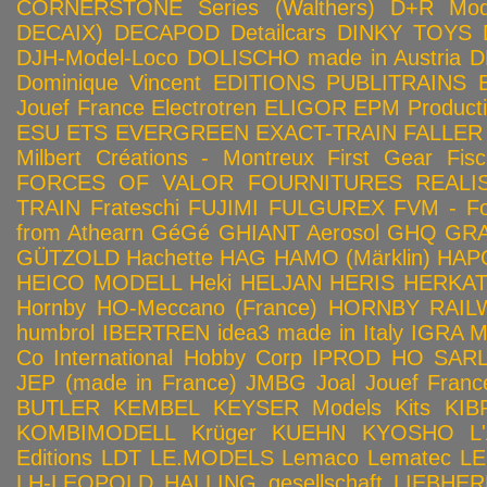
CORNERSTONE Series (Walthers)
D+R Mod
DECAIX)
DECAPOD
Detailcars
DINKY TOYS
DJH-Model-Loco
DOLISCHO made in Austria
D
Dominique Vincent
EDITIONS PUBLITRAINS
Jouef France
Electrotren
ELIGOR
EPM Product
ESU
ETS
EVERGREEN
EXACT-TRAIN
FALLER
Milbert Créations - Montreux
First Gear
Fis
FORCES OF VALOR
FOURNITURES REALIS
TRAIN
Frateschi
FUJIMI
FULGUREX
FVM - Fo
from Athearn
GéGé
GHIANT Aerosol
GHQ
GRA
GÜTZOLD
Hachette
HAG
HAMO (Märklin)
HAP
HEICO MODELL
Heki
HELJAN
HERIS
HERKA
Hornby HO-Meccano (France)
HORNBY RAILWA
humbrol
IBERTREN
idea3 made in Italy
IGRA 
Co
International Hobby Corp
IPROD HO SAR
JEP (made in France)
JMBG
Joal
Jouef Franc
BUTLER
KEMBEL
KEYSER Models Kits
KIB
KOMBIMODELL
Krüger
KUEHN
KYOSHO
L
Editions
LDT
LE.MODELS
Lemaco
Lematec
LE
LH-LEOPOLD HALLING gesellschaft
LIEBHER