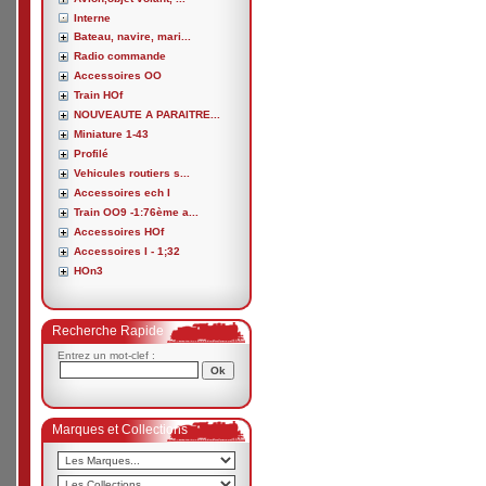
Interne
Bateau, navire, mari...
Radio commande
Accessoires OO
Train HOf
NOUVEAUTE A PARAITRE...
Miniature 1-43
Profilé
Vehicules routiers s...
Accessoires ech I
Train OO9 -1:76ème a...
Accessoires HOf
Accessoires I - 1;32
HOn3
Recherche Rapide
Entrez un mot-clef :
Marques et Collections