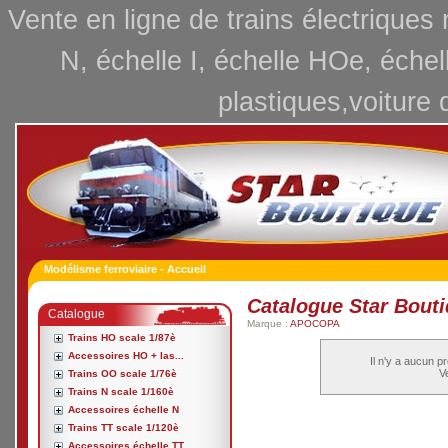
Vente en ligne de trains électriques
N, échelle I, échelle HOe, échel
plastiques,voiture 
Modélisme ferroviaire - Accueil
Catalogue Star Bout
Catalogue
Marque :
APOCOPA
Trains HO scale 1/87è
Accessoires HO + las...
Il n'y a aucun p
Ve
Trains OO scale 1/76è
Trains N scale 1/160è
Accessoires échelle N
Trains TT scale 1/120è
Accessoires échelle TT