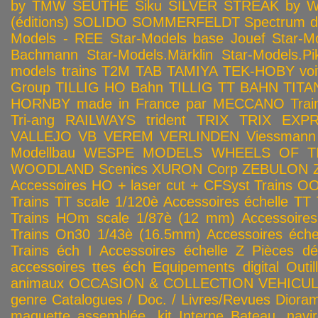
by TMW
SEUTHE
Siku
SILVER STREAK by Wa
(éditions)
SOLIDO
SOMMERFELDT
Spectrum 
Models - REE
Star-Models base Jouef
Star-M
Bachmann
Star-Models.Märklin
Star-Models.Pi
models trains
T2M
TAB
TAMIYA
TEK-HOBY voitu
Group
TILLIG HO Bahn
TILLIG TT BAHN
TITA
HORNBY made in France par MECCANO
Tra
Tri-ang RAILWAYS
trident
TRIX
TRIX EXP
VALLEJO
VB
VEREM
VERLINDEN
Viessmann
Modellbau
WESPE MODELS
WHEELS OF T
WOODLAND Scenics
XURON Corp
ZEBULON
Accessoires HO + laser cut + CFSyst
Trains OO
Trains TT scale 1/120è
Accessoires échelle TT
Trains HOm scale 1/87è (12 mm)
Accessoire
Trains On30 1/43è (16.5mm)
Accessoires éch
Trains éch I
Accessoires échelle Z
Pièces dé
accessoires ttes éch
Equipements digital
Outil
animaux
OCCASION & COLLECTION
VEHICULES
genre
Catalogues / Doc. / Livres/Revues
Diora
maquette assemblée, kit
Interne
Bateau, navir