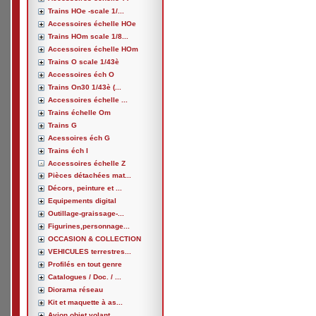
Trains HOe -scale 1/...
Accessoires échelle HOe
Trains HOm scale 1/8...
Accessoires échelle HOm
Trains O scale 1/43è
Accessoires éch O
Trains On30 1/43è (...
Accessoires échelle ...
Trains échelle Om
Trains G
Acessoires éch G
Trains éch I
Accessoires échelle Z
Pièces détachées mat...
Décors, peinture et ...
Equipements digital
Outillage-graissage-...
Figurines,personnage...
OCCASION & COLLECTION
VEHICULES terrestres...
Profilés en tout genre
Catalogues / Doc. / ...
Diorama réseau
Kit et maquette à as...
Avion,objet volant, ...