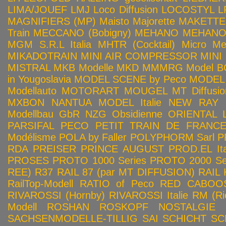
LIMA/JOUEF
LMJ
Loco Diffusion
LOCOSTYL
L
MAGNIFIERS (MP)
Maisto
Majorette
MAKETTE
Train
MECCANO (Bobigny)
MEHANO
MEHANO 
MGM S.R.L Italia
MHTR (Cocktail)
Micro Met
MIKADOTRAIN
MINI AIR COMPRESSOR
MINI
MISTRAL
MKB Modelle
MKD
MMMRG
Model BO
in Yougoslavia
MODEL SCENE by Peco
MODEL 
Modellauto
MOTORART
MOUGEL
MT Diffusio
MXBON
NANTUA MODEL Italie
NEW RAY
Modellbau GbR
NZG
Obsidienne
ORIENTAL L
PARSIFAL
PECO
PETIT TRAIN DE FRANC
Modélisme
POLA by Faller
POLYPHORM Sarl
P
RDA
PREISER
PRINCE AUGUST
PROD.EL Ita
PROSES
PROTO 1000 Series
PROTO 2000 Seri
REE)
R37
RAIL 87 (par MT DIFFUSION)
RAIL 
RailTop-Modell
RATIO of Peco
RED CABOO
RIVAROSSI (Hornby)
RIVAROSSI Italie
RM (Ri
Modell
ROSHAN
ROSKOPF NOSTALGIE
SACHSENMODELLE-TILLIG
SAI
SCHICHT
SC