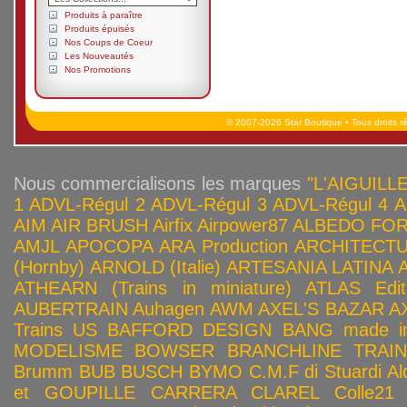
Produits à paraître
Produits épuisés
Nos Coups de Coeur
Les Nouveautés
Nos Promotions
© 2007-2026 Star Boutique • Tous droits r
Nous commercialisons les marques
"L'AIGUILLE
1
ADVL-Régul 2
ADVL-Régul 3
ADVL-Régul 4
A
AIM
AIR BRUSH
Airfix
Airpower87
ALBEDO FOR
AMJL
APOCOPA
ARA Production
ARCHITECTU
(Hornby)
ARNOLD (Italie)
ARTESANIA LATINA
ATHEARN (Trains in miniature)
ATLAS Edit
AUBERTRAIN
Auhagen
AWM
AXEL'S BAZAR
A
Trains US
BAFFORD DESIGN
BANG made in
MODELISME
BOWSER
BRANCHLINE TRAI
Brumm
BUB
BUSCH
BYMO
C.M.F di Stuardi Al
et GOUPILLE
CARRERA
CLAREL
Colle21