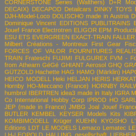
CORNERSTONE Series (Walthers)
D+R Mod
DECAIX)
DECAPOD
Detailcars
DINKY TOYS
DJH-Model-Loco
DOLISCHO made in Austria
D
Dominique Vincent
EDITIONS PUBLITRAINS
Jouef France
Electrotren
ELIGOR
EPM Product
ESU
ETS
EVERGREEN
EXACT-TRAIN
FALLER
Milbert Créations - Montreux
First Gear
Fis
FORCES OF VALOR
FOURNITURES REALIS
TRAIN
Frateschi
FUJIMI
FULGUREX
FVM - Fo
from Athearn
GéGé
GHIANT Aerosol
GHQ
GRA
GÜTZOLD
Hachette
HAG
HAMO (Märklin)
HAP
HEICO MODELL
Heki
HELJAN
HERIS
HERKA
Hornby HO-Meccano (France)
HORNBY RAILWA
humbrol
IBERTREN
idea3 made in Italy
IGRA 
Co
International Hobby Corp
IPROD HO SAR
JEP (made in France)
JMBG
Joal
Jouef Franc
BUTLER
KEMBEL
KEYSER Models Kits
KIB
KOMBIMODELL
Krüger
KUEHN
KYOSHO
L
Editions
LDT
LE.MODELS
Lemaco
Lematec
LE
LH-LEOPOLD HALLING gesellschaft
LIEBHER