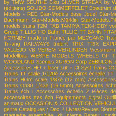
by TMW
SEUTHE
Siku
SILVER STREAK by Wa
(éditions)
SOLIDO
SOMMERFELDT
Spectrum 
Models - REE
Star-Models base Jouef
Star-M
Bachmann
Star-Models.Märklin
Star-Models.Pi
models trains
T2M
TAB
TAMIYA
TEK-HOBY voitu
Group
TILLIG HO Bahn
TILLIG TT BAHN
TITA
HORNBY made in France par MECCANO
Tra
Tri-ang RAILWAYS
trident
TRIX
TRIX EXP
VALLEJO
VB
VEREM
VERLINDEN
Viessmann
Modellbau
WESPE MODELS
WHEELS OF T
WOODLAND Scenics
XURON Corp
ZEBULON
Accessoires HO + laser cut + CFSyst
Trains OO
Trains TT scale 1/120è
Accessoires échelle TT
Trains HOm scale 1/87è (12 mm)
Accessoire
Trains On30 1/43è (16.5mm)
Accessoires éch
Trains éch I
Accessoires échelle Z
Pièces dé
accessoires ttes éch
Equipements digital
Outil
animaux
OCCASION & COLLECTION
VEHICULES
genre
Catalogues / Doc. / Livres/Revues
Diora
maquette assemblée, kit
Interne
Bateau, navir