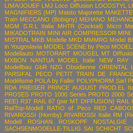
LIMA/JOUEF
LMJ
Loco Diffusion
LOCOSTYL
L
MAGNIFIERS (MP)
Maisto
Majorette
MAKETTE
Train
MECCANO (Bobigny)
MEHANO
MEHANO 
MGM S.R.L Italia
MHTR (Cocktail)
Micro Met
MIKADOTRAIN
MINI AIR COMPRESSOR
MINI
MISTRAL
MKB Modelle
MKD
MMMRG
Model BO
in Yougoslavia
MODEL SCENE by Peco
MODEL 
Modellauto
MOTORART
MOUGEL
MT Diffusio
MXBON
NANTUA MODEL Italie
NEW RAY
Modellbau GbR
NZG
Obsidienne
ORIENTAL L
PARSIFAL
PECO
PETIT TRAIN DE FRANC
Modélisme
POLA by Faller
POLYPHORM Sarl
P
RDA
PREISER
PRINCE AUGUST
PROD.EL Ita
PROSES
PROTO 1000 Series
PROTO 2000 Seri
REE)
R37
RAIL 87 (par MT DIFFUSION)
RAIL 
RailTop-Modell
RATIO of Peco
RED CABOO
RIVAROSSI (Hornby)
RIVAROSSI Italie
RM (Ri
Modell
ROSHAN
ROSKOPF NOSTALGIE
SACHSENMODELLE-TILLIG
SAI
SCHICHT
SC