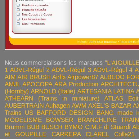
Produits à paraître
Produits épuisés
Nos Coups de Coeur
Les Nouveautés
Nos Promotions
© 2007-2026 Star Boutique • Tous droits r
Nous commercialisons les marques
"L'AIGUILLE
1
ADVL-Régul 2
ADVL-Régul 3
ADVL-Régul 4
A
AIM
AIR BRUSH
Airfix
Airpower87
ALBEDO FOR
AMJL
APOCOPA
ARA Production
ARCHITECTU
(Hornby)
ARNOLD (Italie)
ARTESANIA LATINA
ATHEARN (Trains in miniature)
ATLAS Edit
AUBERTRAIN
Auhagen
AWM
AXEL'S BAZAR
A
Trains US
BAFFORD DESIGN
BANG made in
MODELISME
BOWSER
BRANCHLINE TRAI
Brumm
BUB
BUSCH
BYMO
C.M.F di Stuardi Al
et GOUPILLE
CARRERA
CLAREL
Colle21