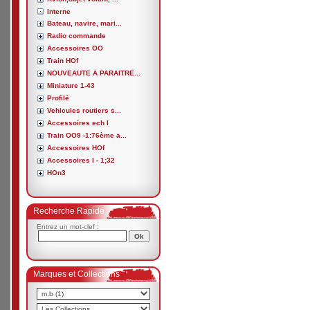
Interne
Bateau, navire, mari...
Radio commande
Accessoires OO
Train HOf
NOUVEAUTE A PARAITRE...
Miniature 1-43
Profilé
Vehicules routiers s...
Accessoires ech I
Train OO9 -1:76ème a...
Accessoires HOf
Accessoires I - 1;32
HOn3
Recherche Rapide
Entrez un mot-clef :
Marques et Collections