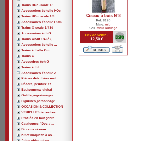
Trains HOe -scale 1/...
Accessoires échelle HOe
Ciseau à bois N°8
Trains HOm scale 1/8...
Réf. 8120
Accessoires échelle HOm
Marq.
m.b
Trains O scale 1/43è
Coll.
Micro outillage
Accessoires éch O
Prix de vente :
12,50 €
Trains On30 1/43è (...
Accessoires échelle ...
Trains échelle Om
Trains G
Acessoires éch G
Trains éch I
Accessoires échelle Z
Pièces détachées mat...
Décors, peinture et ...
Equipements digital
Outillage-graissage-...
Figurines,personnage...
OCCASION & COLLECTION
VEHICULES terrestres...
Profilés en tout genre
Catalogues / Doc. / ...
Diorama réseau
Kit et maquette à as...
Avion,objet volant, ...