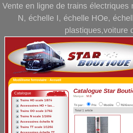
Vente en ligne de trains électriques
N, échelle I, échelle HOe, échel
plastiques,voiture 
Modélisme ferroviaire - Accueil
Catalogue Star Bout
Catalogue
Marque :
M.B
Trains HO scale 1/87è
Tri par :
Prix
Modèle
Référen
Accessoires HO + las...
Total 1 article
Trains OO scale 1/76è
Trains N scale 1/160è
Accessoires échelle N
Trains TT scale 1/120è
Accessoires échelle TT