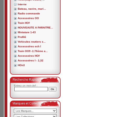
Interne
Bateau, navire, mari...
Radio commande
Accessoires OO
Train HOf
NOUVEAUTE A PARAITRE...
Miniature 1-43
Profilé
Vehicules routiers s...
Accessoires ech I
Train OO9 -1:76ème a...
Accessoires HOf
Accessoires I - 1;32
HOn3
Recherche Rapide
Entrez un mot-clef :
Marques et Collections