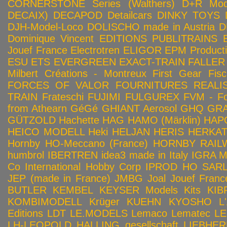
CORNERSTONE Series (Walthers)
D+R Mod
DECAIX)
DECAPOD
Detailcars
DINKY TOYS
DJH-Model-Loco
DOLISCHO made in Austria
D
Dominique Vincent
EDITIONS PUBLITRAINS
Jouef France
Electrotren
ELIGOR
EPM Product
ESU
ETS
EVERGREEN
EXACT-TRAIN
FALLER
Milbert Créations - Montreux
First Gear
Fis
FORCES OF VALOR
FOURNITURES REALIS
TRAIN
Frateschi
FUJIMI
FULGUREX
FVM - Fo
from Athearn
GéGé
GHIANT Aerosol
GHQ
GRA
GÜTZOLD
Hachette
HAG
HAMO (Märklin)
HAP
HEICO MODELL
Heki
HELJAN
HERIS
HERKA
Hornby HO-Meccano (France)
HORNBY RAILWA
humbrol
IBERTREN
idea3 made in Italy
IGRA 
Co
International Hobby Corp
IPROD HO SAR
JEP (made in France)
JMBG
Joal
Jouef Franc
BUTLER
KEMBEL
KEYSER Models Kits
KIB
KOMBIMODELL
Krüger
KUEHN
KYOSHO
L
Editions
LDT
LE.MODELS
Lemaco
Lematec
LE
LH-LEOPOLD HALLING gesellschaft
LIEBHER