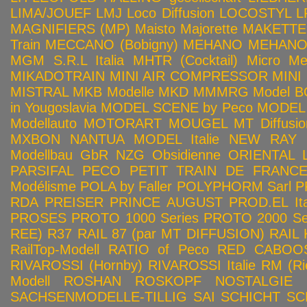
LIMA/JOUEF
LMJ
Loco Diffusion
LOCOSTYL
L
MAGNIFIERS (MP)
Maisto
Majorette
MAKETTE
Train
MECCANO (Bobigny)
MEHANO
MEHANO 
MGM S.R.L Italia
MHTR (Cocktail)
Micro Met
MIKADOTRAIN
MINI AIR COMPRESSOR
MINI
MISTRAL
MKB Modelle
MKD
MMMRG
Model BO
in Yougoslavia
MODEL SCENE by Peco
MODEL 
Modellauto
MOTORART
MOUGEL
MT Diffusio
MXBON
NANTUA MODEL Italie
NEW RAY
Modellbau GbR
NZG
Obsidienne
ORIENTAL L
PARSIFAL
PECO
PETIT TRAIN DE FRANC
Modélisme
POLA by Faller
POLYPHORM Sarl
P
RDA
PREISER
PRINCE AUGUST
PROD.EL Ita
PROSES
PROTO 1000 Series
PROTO 2000 Seri
REE)
R37
RAIL 87 (par MT DIFFUSION)
RAIL 
RailTop-Modell
RATIO of Peco
RED CABOO
RIVAROSSI (Hornby)
RIVAROSSI Italie
RM (Ri
Modell
ROSHAN
ROSKOPF NOSTALGIE
SACHSENMODELLE-TILLIG
SAI
SCHICHT
SC