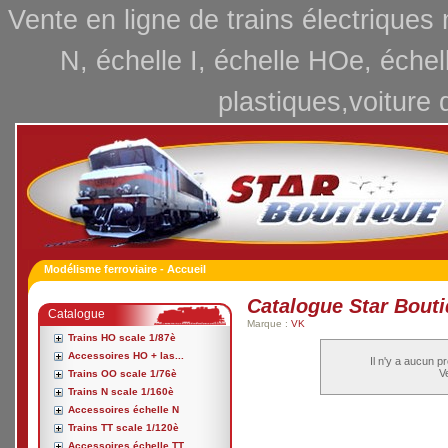
Vente en ligne de trains électriques
N, échelle I, échelle HOe, échel
plastiques,voiture 
Modélisme ferroviaire - Accueil
Catalogue Star Bout
Catalogue
Marque :
VK
Trains HO scale 1/87è
Accessoires HO + las...
Il n'y a aucun p
Ve
Trains OO scale 1/76è
Trains N scale 1/160è
Accessoires échelle N
Trains TT scale 1/120è
Accessoires échelle TT