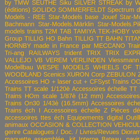
by TMW
SEUTHE
Siku
SILVER STREAK by Wa
(éditions)
SOLIDO
SOMMERFELDT
Spectrum 
Models - REE
Star-Models base Jouef
Star-M
Bachmann
Star-Models.Märklin
Star-Models.Pi
models trains
T2M
TAB
TAMIYA
TEK-HOBY voitu
Group
TILLIG HO Bahn
TILLIG TT BAHN
TITA
HORNBY made in France par MECCANO
Tra
Tri-ang RAILWAYS
trident
TRIX
TRIX EXP
VALLEJO
VB
VEREM
VERLINDEN
Viessmann
Modellbau
WESPE MODELS
WHEELS OF T
WOODLAND Scenics
XURON Corp
ZEBULON
Accessoires HO + laser cut + CFSyst
Trains OO
Trains TT scale 1/120è
Accessoires échelle TT
Trains HOm scale 1/87è (12 mm)
Accessoire
Trains On30 1/43è (16.5mm)
Accessoires éch
Trains éch I
Accessoires échelle Z
Pièces dé
accessoires ttes éch
Equipements digital
Outil
animaux
OCCASION & COLLECTION
VEHICULES
genre
Catalogues / Doc. / Livres/Revues
Diora
maquette assemblée, kit
Interne
Bateau, navir