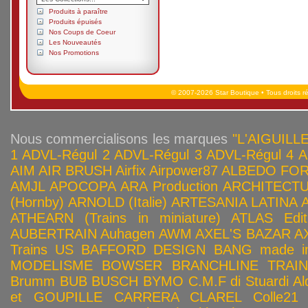
Produits à paraître
Produits épuisés
Nos Coups de Coeur
Les Nouveautés
Nos Promotions
© 2007-2026 Star Boutique • Tous droits r
Nous commercialisons les marques
"L'AIGUILLE
1
ADVL-Régul 2
ADVL-Régul 3
ADVL-Régul 4
A
AIM
AIR BRUSH
Airfix
Airpower87
ALBEDO FOR
AMJL
APOCOPA
ARA Production
ARCHITECTU
(Hornby)
ARNOLD (Italie)
ARTESANIA LATINA
ATHEARN (Trains in miniature)
ATLAS Edit
AUBERTRAIN
Auhagen
AWM
AXEL'S BAZAR
A
Trains US
BAFFORD DESIGN
BANG made in
MODELISME
BOWSER
BRANCHLINE TRAI
Brumm
BUB
BUSCH
BYMO
C.M.F di Stuardi Al
et GOUPILLE
CARRERA
CLAREL
Colle21