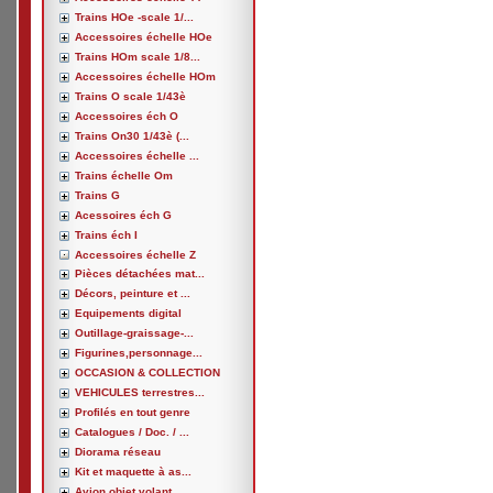
Trains HOe -scale 1/...
Accessoires échelle HOe
Trains HOm scale 1/8...
Accessoires échelle HOm
Trains O scale 1/43è
Accessoires éch O
Trains On30 1/43è (...
Accessoires échelle ...
Trains échelle Om
Trains G
Acessoires éch G
Trains éch I
Accessoires échelle Z
Pièces détachées mat...
Décors, peinture et ...
Equipements digital
Outillage-graissage-...
Figurines,personnage...
OCCASION & COLLECTION
VEHICULES terrestres...
Profilés en tout genre
Catalogues / Doc. / ...
Diorama réseau
Kit et maquette à as...
Avion,objet volant, ...