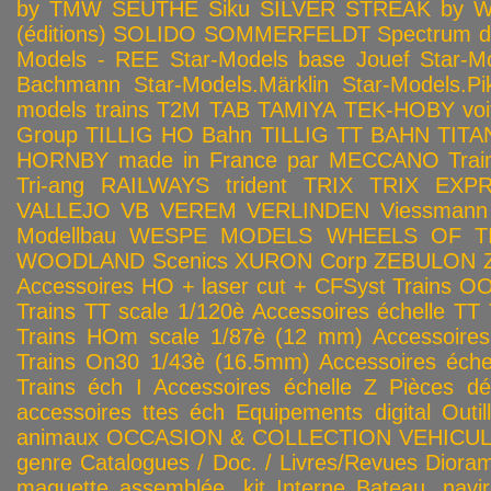
by TMW
SEUTHE
Siku
SILVER STREAK by Wa
(éditions)
SOLIDO
SOMMERFELDT
Spectrum 
Models - REE
Star-Models base Jouef
Star-M
Bachmann
Star-Models.Märklin
Star-Models.Pi
models trains
T2M
TAB
TAMIYA
TEK-HOBY voitu
Group
TILLIG HO Bahn
TILLIG TT BAHN
TITA
HORNBY made in France par MECCANO
Tra
Tri-ang RAILWAYS
trident
TRIX
TRIX EXP
VALLEJO
VB
VEREM
VERLINDEN
Viessmann
Modellbau
WESPE MODELS
WHEELS OF T
WOODLAND Scenics
XURON Corp
ZEBULON
Accessoires HO + laser cut + CFSyst
Trains OO
Trains TT scale 1/120è
Accessoires échelle TT
Trains HOm scale 1/87è (12 mm)
Accessoire
Trains On30 1/43è (16.5mm)
Accessoires éch
Trains éch I
Accessoires échelle Z
Pièces dé
accessoires ttes éch
Equipements digital
Outil
animaux
OCCASION & COLLECTION
VEHICULES
genre
Catalogues / Doc. / Livres/Revues
Diora
maquette assemblée, kit
Interne
Bateau, navir