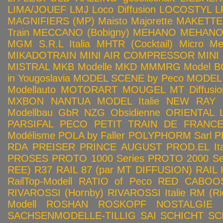
LIMA/JOUEF
LMJ
Loco Diffusion
LOCOSTYL
L
MAGNIFIERS (MP)
Maisto
Majorette
MAKETTE
Train
MECCANO (Bobigny)
MEHANO
MEHANO 
MGM S.R.L Italia
MHTR (Cocktail)
Micro Met
MIKADOTRAIN
MINI AIR COMPRESSOR
MINI
MISTRAL
MKB Modelle
MKD
MMMRG
Model BO
in Yougoslavia
MODEL SCENE by Peco
MODEL 
Modellauto
MOTORART
MOUGEL
MT Diffusio
MXBON
NANTUA MODEL Italie
NEW RAY
Modellbau GbR
NZG
Obsidienne
ORIENTAL L
PARSIFAL
PECO
PETIT TRAIN DE FRANC
Modélisme
POLA by Faller
POLYPHORM Sarl
P
RDA
PREISER
PRINCE AUGUST
PROD.EL Ita
PROSES
PROTO 1000 Series
PROTO 2000 Seri
REE)
R37
RAIL 87 (par MT DIFFUSION)
RAIL 
RailTop-Modell
RATIO of Peco
RED CABOO
RIVAROSSI (Hornby)
RIVAROSSI Italie
RM (Ri
Modell
ROSHAN
ROSKOPF NOSTALGIE
SACHSENMODELLE-TILLIG
SAI
SCHICHT
SC