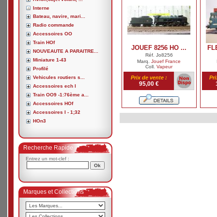
Interne
Bateau, navire, mari...
Radio commande
Accessoires OO
Train HOf
JOUEF 8256 HO ...
FL
NOUVEAUTE A PARAITRE...
Réf. Jo8256
Miniature 1-43
Marq.
Jouef France
Coll.
Vapeur
Profilé
Vehicules routiers s...
Prix de vente :
Pri
95,00 €
Accessoires ech I
Train OO9 -1:76ème a...
Accessoires HOf
Accessoires I - 1;32
HOn3
Recherche Rapide
Entrez un mot-clef :
Marques et Collections