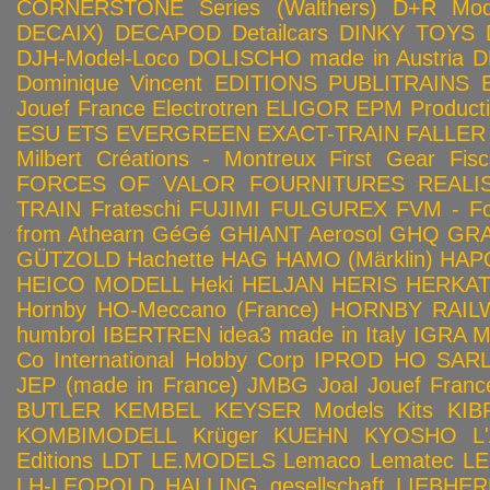
CORNERSTONE Series (Walthers)
D+R Mod
DECAIX)
DECAPOD
Detailcars
DINKY TOYS
DJH-Model-Loco
DOLISCHO made in Austria
D
Dominique Vincent
EDITIONS PUBLITRAINS
Jouef France
Electrotren
ELIGOR
EPM Product
ESU
ETS
EVERGREEN
EXACT-TRAIN
FALLER
Milbert Créations - Montreux
First Gear
Fis
FORCES OF VALOR
FOURNITURES REALIS
TRAIN
Frateschi
FUJIMI
FULGUREX
FVM - Fo
from Athearn
GéGé
GHIANT Aerosol
GHQ
GRA
GÜTZOLD
Hachette
HAG
HAMO (Märklin)
HAP
HEICO MODELL
Heki
HELJAN
HERIS
HERKA
Hornby HO-Meccano (France)
HORNBY RAILWA
humbrol
IBERTREN
idea3 made in Italy
IGRA 
Co
International Hobby Corp
IPROD HO SAR
JEP (made in France)
JMBG
Joal
Jouef Franc
BUTLER
KEMBEL
KEYSER Models Kits
KIB
KOMBIMODELL
Krüger
KUEHN
KYOSHO
L
Editions
LDT
LE.MODELS
Lemaco
Lematec
LE
LH-LEOPOLD HALLING gesellschaft
LIEBHER