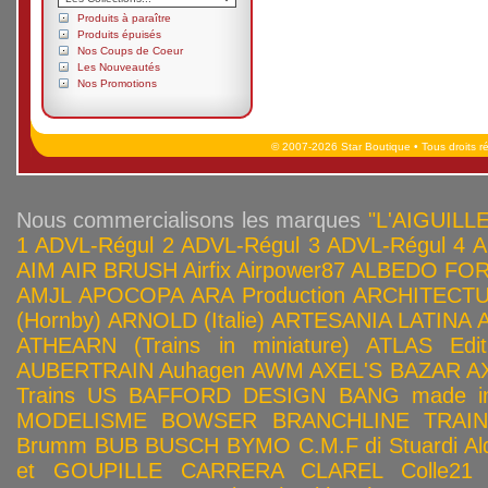
Produits à paraître
Produits épuisés
Nos Coups de Coeur
Les Nouveautés
Nos Promotions
© 2007-2026 Star Boutique • Tous droits r
Nous commercialisons les marques
"L'AIGUILLE
1
ADVL-Régul 2
ADVL-Régul 3
ADVL-Régul 4
A
AIM
AIR BRUSH
Airfix
Airpower87
ALBEDO FOR
AMJL
APOCOPA
ARA Production
ARCHITECTU
(Hornby)
ARNOLD (Italie)
ARTESANIA LATINA
ATHEARN (Trains in miniature)
ATLAS Edit
AUBERTRAIN
Auhagen
AWM
AXEL'S BAZAR
A
Trains US
BAFFORD DESIGN
BANG made in
MODELISME
BOWSER
BRANCHLINE TRAI
Brumm
BUB
BUSCH
BYMO
C.M.F di Stuardi Al
et GOUPILLE
CARRERA
CLAREL
Colle21