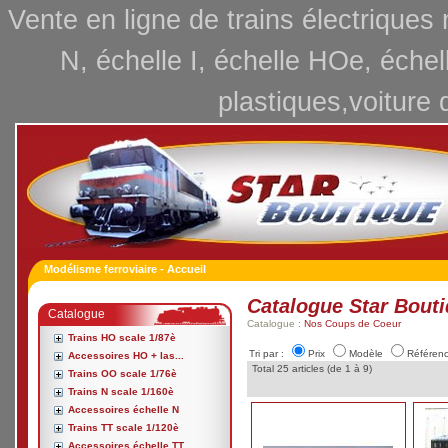
Vente en ligne de trains électriques
N, échelle I, échelle HOe, échel
plastiques,voiture 
Modélisme ferroviaire - Accueil
Catalogue Star Bout
Catalogue
Catalogue :
Nos Coups de Coeur
Trains HO scale 1/87è
Tri par :
Prix
Modèle
Référen
Accessoires HO + las...
Total 25 articles (de 1 à 9)
Trains OO scale 1/76è
Trains N scale 1/160è
Accessoires échelle N
Trains TT scale 1/120è
Accessoires échelle TT