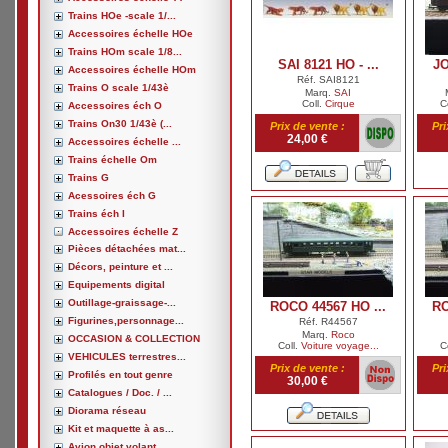
Trains HOe -scale 1/...
Accessoires échelle HOe
Trains HOm scale 1/8...
SAI 8121 HO - ...
JO
Accessoires échelle HOm
Réf. SAI8121
Trains O scale 1/43è
Marq.
SAI
Coll.
Cirque
C
Accessoires éch O
Trains On30 1/43è (...
Prix de vente :
Pri
24,00 €
Accessoires échelle ...
Trains échelle Om
Trains G
Acessoires éch G
Trains éch I
Accessoires échelle Z
Pièces détachées mat...
Décors, peinture et ...
Equipements digital
Outillage-graissage-...
ROCO 44567 HO ...
RO
Figurines,personnage...
Réf. R44567
Marq.
Roco
OCCASION & COLLECTION
Coll.
Voiture voyage...
C
VEHICULES terrestres...
Prix de vente :
Pri
Profilés en tout genre
30,00 €
Catalogues / Doc. / ...
Diorama réseau
Kit et maquette à as...
Avion,objet volant, ...