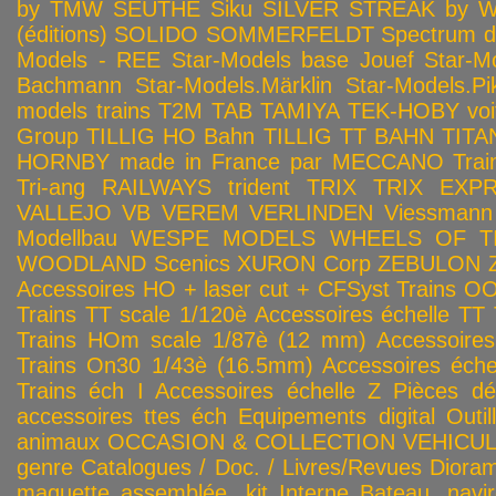
by TMW
SEUTHE
Siku
SILVER STREAK by Wa
(éditions)
SOLIDO
SOMMERFELDT
Spectrum 
Models - REE
Star-Models base Jouef
Star-M
Bachmann
Star-Models.Märklin
Star-Models.Pi
models trains
T2M
TAB
TAMIYA
TEK-HOBY voitu
Group
TILLIG HO Bahn
TILLIG TT BAHN
TITA
HORNBY made in France par MECCANO
Tra
Tri-ang RAILWAYS
trident
TRIX
TRIX EXP
VALLEJO
VB
VEREM
VERLINDEN
Viessmann
Modellbau
WESPE MODELS
WHEELS OF T
WOODLAND Scenics
XURON Corp
ZEBULON
Accessoires HO + laser cut + CFSyst
Trains OO
Trains TT scale 1/120è
Accessoires échelle TT
Trains HOm scale 1/87è (12 mm)
Accessoire
Trains On30 1/43è (16.5mm)
Accessoires éch
Trains éch I
Accessoires échelle Z
Pièces dé
accessoires ttes éch
Equipements digital
Outil
animaux
OCCASION & COLLECTION
VEHICULES
genre
Catalogues / Doc. / Livres/Revues
Diora
maquette assemblée, kit
Interne
Bateau, navir