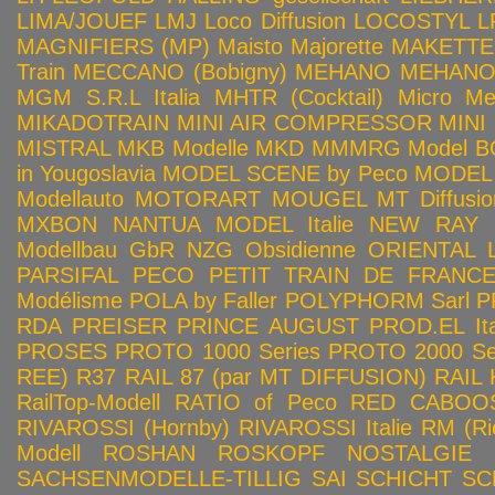
LIMA/JOUEF
LMJ
Loco Diffusion
LOCOSTYL
L
MAGNIFIERS (MP)
Maisto
Majorette
MAKETTE
Train
MECCANO (Bobigny)
MEHANO
MEHANO 
MGM S.R.L Italia
MHTR (Cocktail)
Micro Met
MIKADOTRAIN
MINI AIR COMPRESSOR
MINI
MISTRAL
MKB Modelle
MKD
MMMRG
Model BO
in Yougoslavia
MODEL SCENE by Peco
MODEL 
Modellauto
MOTORART
MOUGEL
MT Diffusio
MXBON
NANTUA MODEL Italie
NEW RAY
Modellbau GbR
NZG
Obsidienne
ORIENTAL L
PARSIFAL
PECO
PETIT TRAIN DE FRANC
Modélisme
POLA by Faller
POLYPHORM Sarl
P
RDA
PREISER
PRINCE AUGUST
PROD.EL Ita
PROSES
PROTO 1000 Series
PROTO 2000 Seri
REE)
R37
RAIL 87 (par MT DIFFUSION)
RAIL 
RailTop-Modell
RATIO of Peco
RED CABOO
RIVAROSSI (Hornby)
RIVAROSSI Italie
RM (Ri
Modell
ROSHAN
ROSKOPF NOSTALGIE
SACHSENMODELLE-TILLIG
SAI
SCHICHT
SC