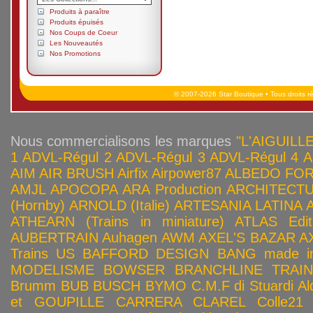
Produits à paraître
Produits épuisés
Nos Coups de Coeur
Les Nouveautés
Nos Promotions
© 2007-2026 Star Boutique • Tous droits r
Nous commercialisons les marques
"L'AIGUILLE
1
ADVL-Régul 2
ADVL-Régul 3
ADVL-Régul 4
A
AIM
AIR BRUSH
Airfix
Airpower87
ALBEDO FOR
AMJL
APOCOPA
ARA Production
ARCHITECTU
(Hornby)
ARNOLD (Italie)
ARTESANIA LATINA
ATHEARN (Trains in miniature)
ATLAS Edit
AUBERTRAIN
Auhagen
AWM
AXEL'S BAZAR
A
Trains US
BAFFORD DESIGN
BANG made in
MODELISME
BOWSER
BRANCHLINE TRAI
Brumm
BUB
BUSCH
BYMO
C.M.F di Stuardi Al
et GOUPILLE
CARRERA
CLAREL
Colle21