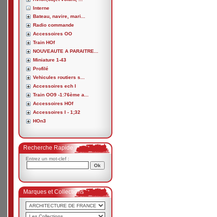
Interne
Bateau, navire, mari...
Radio commande
Accessoires OO
Train HOf
NOUVEAUTE A PARAITRE...
Miniature 1-43
Profilé
Vehicules routiers s...
Accessoires ech I
Train OO9 -1:76ème a...
Accessoires HOf
Accessoires I - 1;32
HOn3
Recherche Rapide
Entrez un mot-clef :
Marques et Collections