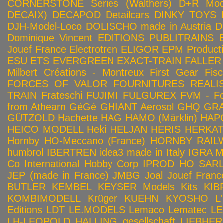
CORNERSTONE Series (Walthers)
D+R Mod
DECAIX)
DECAPOD
Detailcars
DINKY TOYS
DJH-Model-Loco
DOLISCHO made in Austria
D
Dominique Vincent
EDITIONS PUBLITRAINS
Jouef France
Electrotren
ELIGOR
EPM Product
ESU
ETS
EVERGREEN
EXACT-TRAIN
FALLER
Milbert Créations - Montreux
First Gear
Fis
FORCES OF VALOR
FOURNITURES REALIS
TRAIN
Frateschi
FUJIMI
FULGUREX
FVM - Fo
from Athearn
GéGé
GHIANT Aerosol
GHQ
GRA
GÜTZOLD
Hachette
HAG
HAMO (Märklin)
HAP
HEICO MODELL
Heki
HELJAN
HERIS
HERKA
Hornby HO-Meccano (France)
HORNBY RAILWA
humbrol
IBERTREN
idea3 made in Italy
IGRA 
Co
International Hobby Corp
IPROD HO SAR
JEP (made in France)
JMBG
Joal
Jouef Franc
BUTLER
KEMBEL
KEYSER Models Kits
KIB
KOMBIMODELL
Krüger
KUEHN
KYOSHO
L
Editions
LDT
LE.MODELS
Lemaco
Lematec
LE
LH-LEOPOLD HALLING gesellschaft
LIEBHER