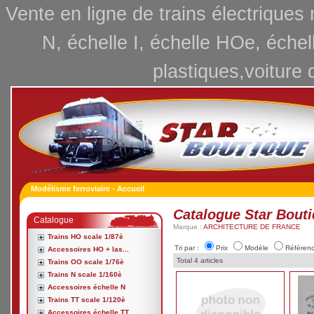
Vente en ligne de trains électriques
N, échelle I, échelle HOe, échel
plastiques,voiture 
Modélisme ferroviaire - Accueil
Catalogue Star Bout
Catalogue
Marque :
ARCHITECTURE DE FRANCE
Trains HO scale 1/87è
Tri par :
Prix
Modèle
Référen
Accessoires HO + las...
Total 4 articles
Trains OO scale 1/76è
Trains N scale 1/160è
Accessoires échelle N
Trains TT scale 1/120è
Accessoires échelle TT