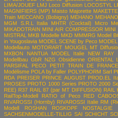
LIMA/JOUEF
LMJ
Loco Diffusion
LOCOSTYL
L
MAGNIFIERS (MP)
Maisto
Majorette
MAKETTE
Train
MECCANO (Bobigny)
MEHANO
MEHANO 
MGM S.R.L Italia
MHTR (Cocktail)
Micro Met
MIKADOTRAIN
MINI AIR COMPRESSOR
MINI
MISTRAL
MKB Modelle
MKD
MMMRG
Model BO
in Yougoslavia
MODEL SCENE by Peco
MODEL 
Modellauto
MOTORART
MOUGEL
MT Diffusio
MXBON
NANTUA MODEL Italie
NEW RAY
Modellbau GbR
NZG
Obsidienne
ORIENTAL L
PARSIFAL
PECO
PETIT TRAIN DE FRANC
Modélisme
POLA by Faller
POLYPHORM Sarl
P
RDA
PREISER
PRINCE AUGUST
PROD.EL Ita
PROSES
PROTO 1000 Series
PROTO 2000 Seri
REE)
R37
RAIL 87 (par MT DIFFUSION)
RAIL 
RailTop-Modell
RATIO of Peco
RED CABOO
RIVAROSSI (Hornby)
RIVAROSSI Italie
RM (Ri
Modell
ROSHAN
ROSKOPF NOSTALGIE
SACHSENMODELLE-TILLIG
SAI
SCHICHT
SC