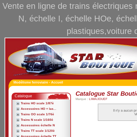
Vente en ligne de trains électriques
N, échelle I, échelle HOe, échel
plastiques,voiture 
Modélisme ferroviaire - Accueil
Catalogue Star Bout
Catalogue
Marque :
LIMA/JOUEF
Trains HO scale 1/87è
Accessoires HO + las...
Il n'y a aucun p
Ve
Trains OO scale 1/76è
Trains N scale 1/160è
Accessoires échelle N
Trains TT scale 1/120è
Accessoires échelle TT