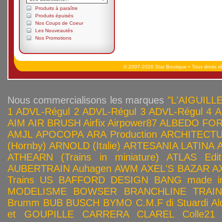
Produits à paraître
Produits épuisés
Nos Coups de Coeur
Les Nouveautés
Nos Promotions
© 2007-2026 Star Boutique • Tous droits r
Nous commercialisons les marques
"L'AIGUILLE
1
ADVL-Régul 2
ADVL-Régul 3
ADVL-Régul 4
A
AIM
AIR BRUSH
Airfix
Airpower87
ALBEDO FOR
AMJL
APOCOPA
ARA Production
ARCHITECTU
(Hornby)
ARNOLD (Italie)
ARTESANIA LATINA
ATHEARN (Trains in miniature)
ATLAS Edit
AUBERTRAIN
Auhagen
AWM
AXEL'S BAZAR
A
Trains US
BAFFORD DESIGN
BANG made in
MODELISME
BOWSER
BRANCHLINE TRAI
Brumm
BUB
BUSCH
BYMO
C.M.F di Stuardi Al
et GOUPILLE
CARRERA
CLAREL
Colle21