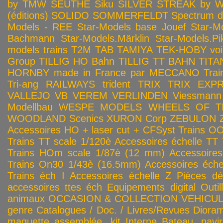
by TMW
SEUTHE
Siku
SILVER STREAK by Wa
(éditions)
SOLIDO
SOMMERFELDT
Spectrum 
Models - REE
Star-Models base Jouef
Star-M
Bachmann
Star-Models.Märklin
Star-Models.Pi
models trains
T2M
TAB
TAMIYA
TEK-HOBY voitu
Group
TILLIG HO Bahn
TILLIG TT BAHN
TITA
HORNBY made in France par MECCANO
Tra
Tri-ang RAILWAYS
trident
TRIX
TRIX EXP
VALLEJO
VB
VEREM
VERLINDEN
Viessmann
Modellbau
WESPE MODELS
WHEELS OF T
WOODLAND Scenics
XURON Corp
ZEBULON
Accessoires HO + laser cut + CFSyst
Trains OO
Trains TT scale 1/120è
Accessoires échelle TT
Trains HOm scale 1/87è (12 mm)
Accessoire
Trains On30 1/43è (16.5mm)
Accessoires éch
Trains éch I
Accessoires échelle Z
Pièces dé
accessoires ttes éch
Equipements digital
Outil
animaux
OCCASION & COLLECTION
VEHICULES
genre
Catalogues / Doc. / Livres/Revues
Diora
maquette assemblée, kit
Interne
Bateau, navir