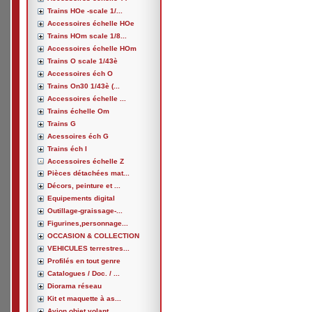
Trains HOe -scale 1/...
Accessoires échelle HOe
Trains HOm scale 1/8...
Accessoires échelle HOm
Trains O scale 1/43è
Accessoires éch O
Trains On30 1/43è (...
Accessoires échelle ...
Trains échelle Om
Trains G
Acessoires éch G
Trains éch I
Accessoires échelle Z
Pièces détachées mat...
Décors, peinture et ...
Equipements digital
Outillage-graissage-...
Figurines,personnage...
OCCASION & COLLECTION
VEHICULES terrestres...
Profilés en tout genre
Catalogues / Doc. / ...
Diorama réseau
Kit et maquette à as...
Avion,objet volant, ...