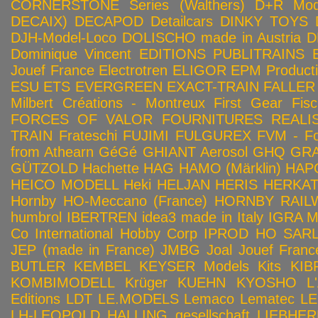
CORNERSTONE Series (Walthers)
D+R Mod
DECAIX)
DECAPOD
Detailcars
DINKY TOYS
DJH-Model-Loco
DOLISCHO made in Austria
D
Dominique Vincent
EDITIONS PUBLITRAINS
Jouef France
Electrotren
ELIGOR
EPM Product
ESU
ETS
EVERGREEN
EXACT-TRAIN
FALLER
Milbert Créations - Montreux
First Gear
Fis
FORCES OF VALOR
FOURNITURES REALIS
TRAIN
Frateschi
FUJIMI
FULGUREX
FVM - Fo
from Athearn
GéGé
GHIANT Aerosol
GHQ
GRA
GÜTZOLD
Hachette
HAG
HAMO (Märklin)
HAP
HEICO MODELL
Heki
HELJAN
HERIS
HERKA
Hornby HO-Meccano (France)
HORNBY RAILWA
humbrol
IBERTREN
idea3 made in Italy
IGRA 
Co
International Hobby Corp
IPROD HO SAR
JEP (made in France)
JMBG
Joal
Jouef Franc
BUTLER
KEMBEL
KEYSER Models Kits
KIB
KOMBIMODELL
Krüger
KUEHN
KYOSHO
L
Editions
LDT
LE.MODELS
Lemaco
Lematec
LE
LH-LEOPOLD HALLING gesellschaft
LIEBHER