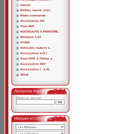
Interne
Bateau, navire, mari...
Radio commande
Accessoires OO
Train HOf
NOUVEAUTE A PARAITRE...
Miniature 1-43
Profilé
Vehicules routiers s...
Accessoires ech I
Train OO9 -1:76ème a...
Accessoires HOf
Accessoires I - 1;32
HOn3
Recherche Rapide
Entrez un mot-clef :
Marques et Collections