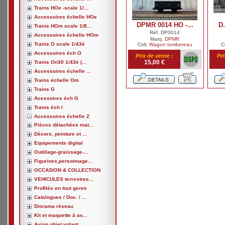
Trains HOe -scale 1/...
Accessoires échelle HOe
DPMR 0014 HO -...
D.
Trains HOm scale 1/8...
Réf. DP0014
Accessoires échelle HOm
Marq.
DPMR
Trains O scale 1/43è
Coll.
Wagon tombereau
C
Accessoires éch O
Prix de vente :
Pri
15,00 €
Trains On30 1/43è (...
Accessoires échelle ...
Trains échelle Om
Trains G
Acessoires éch G
Trains éch I
Accessoires échelle Z
Pièces détachées mat...
Décors, peinture et ...
Equipements digital
Outillage-graissage-...
Figurines,personnage...
OCCASION & COLLECTION
VEHICULES terrestres...
Profilés en tout genre
Catalogues / Doc. / ...
Diorama réseau
Kit et maquette à as...
Avion,objet volant, ...