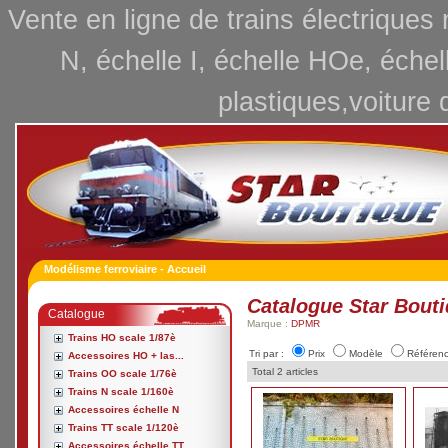
Vente en ligne de trains électriques
N, échelle I, échelle HOe, échel
plastiques,voiture 
Modélisme ferroviaire - Accueil
Catalogue Star Bout
Catalogue
Marque :
DPMR
Trains HO scale 1/87è
Tri par :
Prix
Modèle
Référen
Accessoires HO + las...
Total 2 articles
Trains OO scale 1/76è
Trains N scale 1/160è
Accessoires échelle N
Trains TT scale 1/120è
Accessoires échelle TT