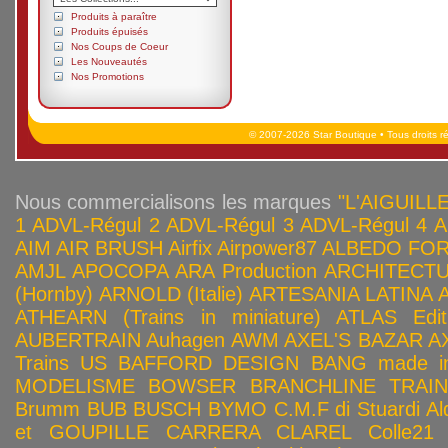
Produits à paraître
Produits épuisés
Nos Coups de Coeur
Les Nouveautés
Nos Promotions
© 2007-2026 Star Boutique • Tous droits r
Nous commercialisons les marques
"L'AIGUILLE
1
ADVL-Régul 2
ADVL-Régul 3
ADVL-Régul 4
A
AIM
AIR BRUSH
Airfix
Airpower87
ALBEDO FOR
AMJL
APOCOPA
ARA Production
ARCHITECTU
(Hornby)
ARNOLD (Italie)
ARTESANIA LATINA
ATHEARN (Trains in miniature)
ATLAS Edit
AUBERTRAIN
Auhagen
AWM
AXEL'S BAZAR
A
Trains US
BAFFORD DESIGN
BANG made in
MODELISME
BOWSER
BRANCHLINE TRAI
Brumm
BUB
BUSCH
BYMO
C.M.F di Stuardi Al
et GOUPILLE
CARRERA
CLAREL
Colle21