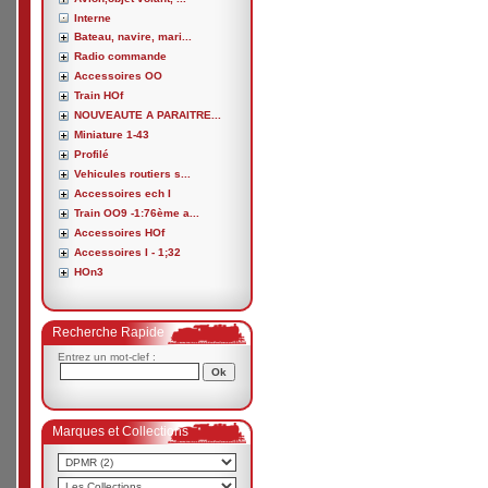
Interne
Bateau, navire, mari...
Radio commande
Accessoires OO
Train HOf
NOUVEAUTE A PARAITRE...
Miniature 1-43
Profilé
Vehicules routiers s...
Accessoires ech I
Train OO9 -1:76ème a...
Accessoires HOf
Accessoires I - 1;32
HOn3
Recherche Rapide
Entrez un mot-clef :
Marques et Collections