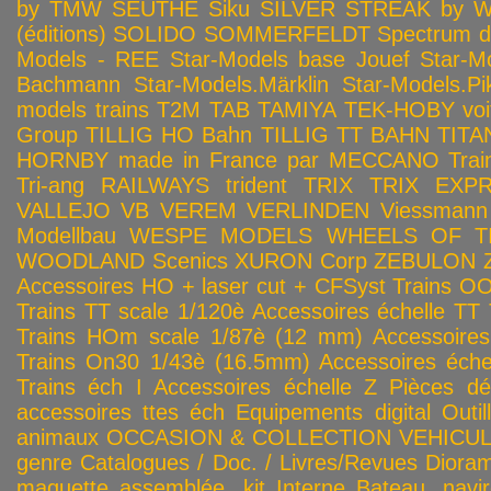
by TMW
SEUTHE
Siku
SILVER STREAK by Wa
(éditions)
SOLIDO
SOMMERFELDT
Spectrum 
Models - REE
Star-Models base Jouef
Star-M
Bachmann
Star-Models.Märklin
Star-Models.Pi
models trains
T2M
TAB
TAMIYA
TEK-HOBY voitu
Group
TILLIG HO Bahn
TILLIG TT BAHN
TITA
HORNBY made in France par MECCANO
Tra
Tri-ang RAILWAYS
trident
TRIX
TRIX EXP
VALLEJO
VB
VEREM
VERLINDEN
Viessmann
Modellbau
WESPE MODELS
WHEELS OF T
WOODLAND Scenics
XURON Corp
ZEBULON
Accessoires HO + laser cut + CFSyst
Trains OO
Trains TT scale 1/120è
Accessoires échelle TT
Trains HOm scale 1/87è (12 mm)
Accessoire
Trains On30 1/43è (16.5mm)
Accessoires éch
Trains éch I
Accessoires échelle Z
Pièces dé
accessoires ttes éch
Equipements digital
Outil
animaux
OCCASION & COLLECTION
VEHICULES
genre
Catalogues / Doc. / Livres/Revues
Diora
maquette assemblée, kit
Interne
Bateau, navir