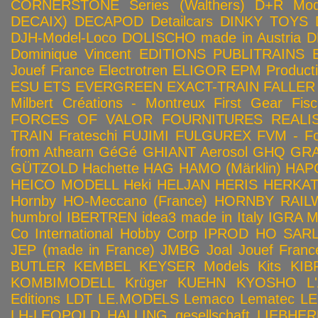
CORNERSTONE Series (Walthers)
D+R Mod
DECAIX)
DECAPOD
Detailcars
DINKY TOYS
DJH-Model-Loco
DOLISCHO made in Austria
D
Dominique Vincent
EDITIONS PUBLITRAINS
Jouef France
Electrotren
ELIGOR
EPM Product
ESU
ETS
EVERGREEN
EXACT-TRAIN
FALLER
Milbert Créations - Montreux
First Gear
Fis
FORCES OF VALOR
FOURNITURES REALIS
TRAIN
Frateschi
FUJIMI
FULGUREX
FVM - Fo
from Athearn
GéGé
GHIANT Aerosol
GHQ
GRA
GÜTZOLD
Hachette
HAG
HAMO (Märklin)
HAP
HEICO MODELL
Heki
HELJAN
HERIS
HERKA
Hornby HO-Meccano (France)
HORNBY RAILWA
humbrol
IBERTREN
idea3 made in Italy
IGRA 
Co
International Hobby Corp
IPROD HO SAR
JEP (made in France)
JMBG
Joal
Jouef Franc
BUTLER
KEMBEL
KEYSER Models Kits
KIB
KOMBIMODELL
Krüger
KUEHN
KYOSHO
L
Editions
LDT
LE.MODELS
Lemaco
Lematec
LE
LH-LEOPOLD HALLING gesellschaft
LIEBHER