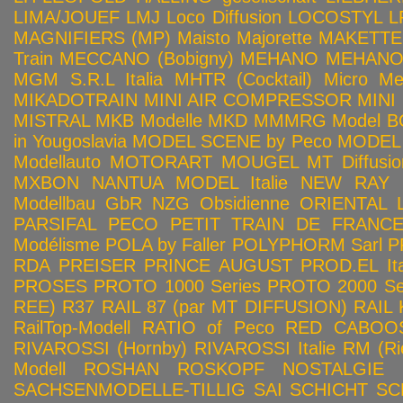
LIMA/JOUEF
LMJ
Loco Diffusion
LOCOSTYL
L
MAGNIFIERS (MP)
Maisto
Majorette
MAKETTE
Train
MECCANO (Bobigny)
MEHANO
MEHANO 
MGM S.R.L Italia
MHTR (Cocktail)
Micro Met
MIKADOTRAIN
MINI AIR COMPRESSOR
MINI
MISTRAL
MKB Modelle
MKD
MMMRG
Model BO
in Yougoslavia
MODEL SCENE by Peco
MODEL 
Modellauto
MOTORART
MOUGEL
MT Diffusio
MXBON
NANTUA MODEL Italie
NEW RAY
Modellbau GbR
NZG
Obsidienne
ORIENTAL L
PARSIFAL
PECO
PETIT TRAIN DE FRANC
Modélisme
POLA by Faller
POLYPHORM Sarl
P
RDA
PREISER
PRINCE AUGUST
PROD.EL Ita
PROSES
PROTO 1000 Series
PROTO 2000 Seri
REE)
R37
RAIL 87 (par MT DIFFUSION)
RAIL 
RailTop-Modell
RATIO of Peco
RED CABOO
RIVAROSSI (Hornby)
RIVAROSSI Italie
RM (Ri
Modell
ROSHAN
ROSKOPF NOSTALGIE
SACHSENMODELLE-TILLIG
SAI
SCHICHT
SC