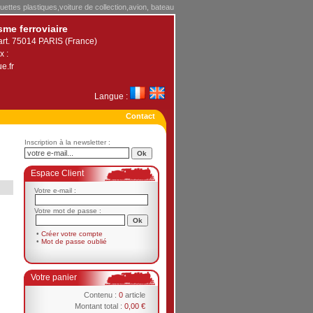
uettes plastiques,voiture de collection,avion, bateau
sme ferroviaire
art. 75014 PARIS (France)
x :
e.fr
Langue :
Contact
Inscription à la newsletter :
Espace Client
Votre e-mail :
Votre mot de passe :
•
Créer votre compte
•
Mot de passe oublié
Votre panier
Contenu :
0
article
Montant total :
0,00 €