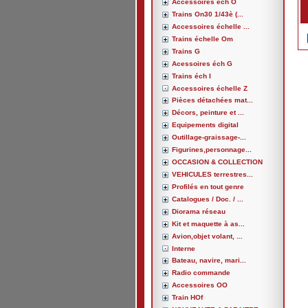
Accessoires éch O
Trains On30 1/43è (...
Accessoires échelle ...
Trains échelle Om
Trains G
Acessoires éch G
Trains éch I
Accessoires échelle Z
Pièces détachées mat...
Décors, peinture et ...
Equipements digital
Outillage-graissage-...
Figurines,personnage...
OCCASION & COLLECTION
VEHICULES terrestres...
Profilés en tout genre
Catalogues / Doc. / ...
Diorama réseau
Kit et maquette à as...
Avion,objet volant, ...
Interne
Bateau, navire, mari...
Radio commande
Accessoires OO
Train HOf