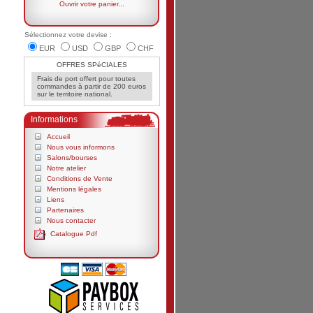
Ouvrir votre panier...
Sélectionnez votre devise :
EUR
USD
GBP
CHF
OFFRES SPéCIALES
Frais de port offert pour toutes
commandes à partir de 200 euros
sur le territoire national.
Informations
Accueil
Nous vous informons
Salons/bourses
Notre atelier
Conditions de Vente
Mentions légales
Liens
Partenaires
Nous contacter
Catalogue Pdf