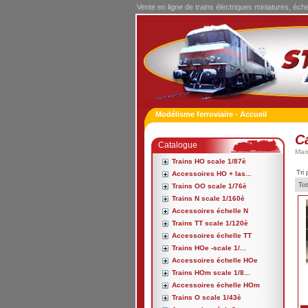
Vente en ligne de trains électriques miniatures, éch
Modélisme ferroviaire - Accueil
C
Catalogue
Mar
Trains HO scale 1/87è
Tri 
Accessoires HO + las...
Tot
Trains OO scale 1/76è
Trains N scale 1/160è
Accessoires échelle N
Trains TT scale 1/120è
Accessoires échelle TT
Trains HOe -scale 1/...
Accessoires échelle HOe
Trains HOm scale 1/8...
Accessoires échelle HOm
Trains O scale 1/43è