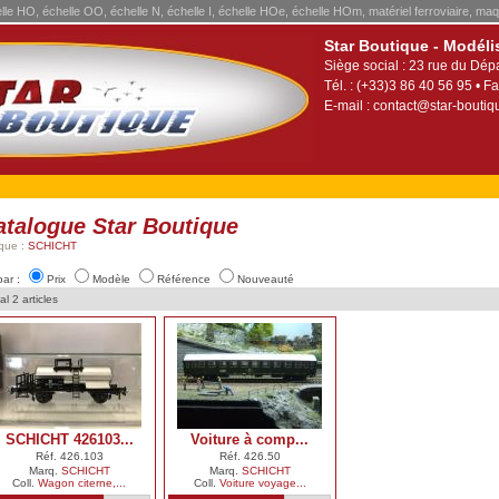
elle HO, échelle OO, échelle N, échelle I, échelle HOe, échelle HOm, matériel ferroviaire, maq
Star Boutique - Modéli
Siège social : 23 rue du Dép
Tél. : (+33)3 86 40 56 95 • Fa
E-mail :
contact@star-boutiqu
atalogue Star Boutique
que :
SCHICHT
par :
Prix
Modèle
Référence
Nouveauté
al 2 articles
SCHICHT 426103...
Voiture à comp...
Réf. 426.103
Réf. 426.50
Marq.
SCHICHT
Marq.
SCHICHT
Coll.
Wagon citerne,...
Coll.
Voiture voyage...