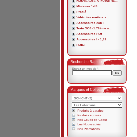
NOUVEAUTE A PARAITRE...
Miniature 1-43
Profilé
Vehicules routiers s...
Accessoires ech I
Train OO9 -1:76ème a...
Accessoires HOf
Accessoires I - 1;32
HOn3
Recherche Rapide
Entrez un mot-clef :
Marques et Collections
Produits à paraître
Produits épuisés
Nos Coups de Coeur
Les Nouveautés
Nos Promotions