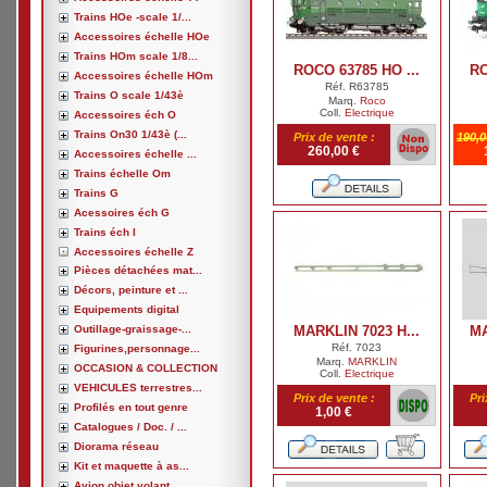
Trains HOe -scale 1/...
Accessoires échelle HOe
Trains HOm scale 1/8...
ROCO 63785 HO ...
RO
Accessoires échelle HOm
Réf. R63785
Trains O scale 1/43è
Marq.
Roco
Coll.
Electrique
Accessoires éch O
Trains On30 1/43è (...
Prix de vente :
190,0
260,00 €
Accessoires échelle ...
Trains échelle Om
Trains G
Acessoires éch G
Trains éch I
Accessoires échelle Z
Pièces détachées mat...
Décors, peinture et ...
Equipements digital
Outillage-graissage-...
MARKLIN 7023 H...
MA
Réf. 7023
Figurines,personnage...
Marq.
MARKLIN
OCCASION & COLLECTION
Coll.
Electrique
VEHICULES terrestres...
Prix de vente :
Pri
Profilés en tout genre
1,00 €
Catalogues / Doc. / ...
Diorama réseau
Kit et maquette à as...
Avion,objet volant, ...