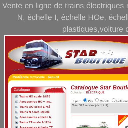
Vente en ligne de trains électriques
N, échelle I, échelle HOe, échel
plastiques,voiture 
Modélisme ferroviaire - Accueil
Catalogue Star Bout
Catalogue
Collection :
ELECTRIQUE
Trains HO scale 1/87è
Tri par :
Prix
Modèle
Référen
Accessoires HO + las...
Total 377 articles (de 1 à 9)
Trains OO scale 1/76è
Trains N scale 1/160è
Accessoires échelle N
Trains TT scale 1/120è
Accessoires échelle TT