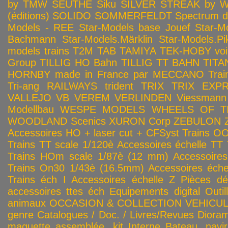
by TMW
SEUTHE
Siku
SILVER STREAK by Wa
(éditions)
SOLIDO
SOMMERFELDT
Spectrum 
Models - REE
Star-Models base Jouef
Star-M
Bachmann
Star-Models.Märklin
Star-Models.Pi
models trains
T2M
TAB
TAMIYA
TEK-HOBY voitu
Group
TILLIG HO Bahn
TILLIG TT BAHN
TITA
HORNBY made in France par MECCANO
Tra
Tri-ang RAILWAYS
trident
TRIX
TRIX EXP
VALLEJO
VB
VEREM
VERLINDEN
Viessmann
Modellbau
WESPE MODELS
WHEELS OF T
WOODLAND Scenics
XURON Corp
ZEBULON
Accessoires HO + laser cut + CFSyst
Trains OO
Trains TT scale 1/120è
Accessoires échelle TT
Trains HOm scale 1/87è (12 mm)
Accessoire
Trains On30 1/43è (16.5mm)
Accessoires éch
Trains éch I
Accessoires échelle Z
Pièces dé
accessoires ttes éch
Equipements digital
Outil
animaux
OCCASION & COLLECTION
VEHICULES
genre
Catalogues / Doc. / Livres/Revues
Diora
maquette assemblée, kit
Interne
Bateau, navir