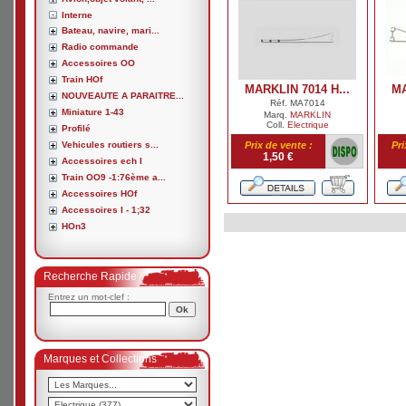
Interne
Bateau, navire, mari...
Radio commande
Accessoires OO
Train HOf
MARKLIN 7014 H...
MA
NOUVEAUTE A PARAITRE...
Réf. MA7014
Miniature 1-43
Marq.
MARKLIN
Coll.
Electrique
Profilé
Vehicules routiers s...
Prix de vente :
Pri
1,50 €
Accessoires ech I
Train OO9 -1:76ème a...
Accessoires HOf
Accessoires I - 1;32
HOn3
Recherche Rapide
Entrez un mot-clef :
Marques et Collections