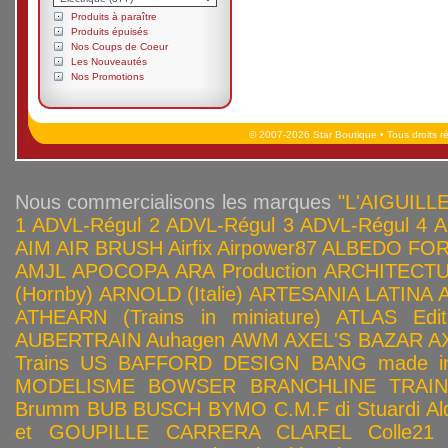
Produits à paraître
Produits épuisés
Nos Coups de Coeur
Les Nouveautés
Nos Promotions
© 2007-2026 Star Boutique • Tous droits r
Nous commercialisons les marques
"L'AIGUILLE
1
ADVL-Régul 2
ADVL-Régul 3
ADVL-Régul 4
A
AIM
AIR BRUSH
Airfix
Airpower87
ALBEDO FOR
AMJL
APOCOPA
ARA Production
ARCHITECTU
(Hornby)
ARNOLD (Italie)
ARTESANIA LATINA
ATHEARN (Trains in miniature)
ATLAS Edit
AUBERTRAIN
Auhagen
AWM
AXEL'S BAZAR
A
Trains US
BAFFORD DESIGN
BANG made in
MODELISME
BOWSER
BRANCHLINE TRAI
Brumm
BUB
BUSCH
BYMO
C.M.F di Stuardi Al
et GOUPILLE
CARRERA
CLAREL
Colle21