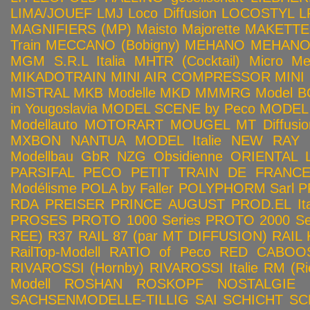
LIMA/JOUEF
LMJ
Loco Diffusion
LOCOSTYL
L
MAGNIFIERS (MP)
Maisto
Majorette
MAKETTE
Train
MECCANO (Bobigny)
MEHANO
MEHANO 
MGM S.R.L Italia
MHTR (Cocktail)
Micro Met
MIKADOTRAIN
MINI AIR COMPRESSOR
MINI
MISTRAL
MKB Modelle
MKD
MMMRG
Model BO
in Yougoslavia
MODEL SCENE by Peco
MODEL 
Modellauto
MOTORART
MOUGEL
MT Diffusio
MXBON
NANTUA MODEL Italie
NEW RAY
Modellbau GbR
NZG
Obsidienne
ORIENTAL L
PARSIFAL
PECO
PETIT TRAIN DE FRANC
Modélisme
POLA by Faller
POLYPHORM Sarl
P
RDA
PREISER
PRINCE AUGUST
PROD.EL Ita
PROSES
PROTO 1000 Series
PROTO 2000 Seri
REE)
R37
RAIL 87 (par MT DIFFUSION)
RAIL 
RailTop-Modell
RATIO of Peco
RED CABOO
RIVAROSSI (Hornby)
RIVAROSSI Italie
RM (Ri
Modell
ROSHAN
ROSKOPF NOSTALGIE
SACHSENMODELLE-TILLIG
SAI
SCHICHT
SC