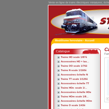
Vente en ligne de trains électriques miniatures, éch
Modélisme ferroviaire - Accueil
C
Catalogue
Fa
Trains HO scale 1/87è
Accessoires HO + las...
Trains OO scale 1/76è
Trains N scale 1/160è
Accessoires échelle N
Trains TT scale 1/120è
Accessoires échelle TT
Trains HOe -scale 1/...
Accessoires échelle HOe
Trains HOm scale 1/8...
Accessoires échelle HOm
Trains O scale 1/43è