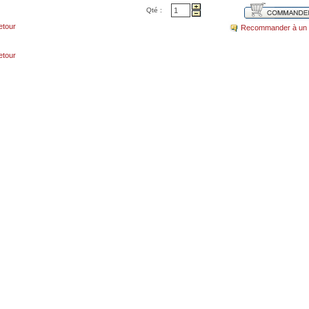
Qté :
etour
Recommander à un 
etour