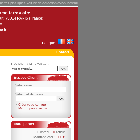
uettes plastiques,voiture de collection,avion, bateau
sme ferroviaire
art. 75014 PARIS (France)
x :
e.fr
Langue :
Contact
Inscription à la newsletter :
Espace Client
Votre e-mail :
Votre mot de passe :
•
Créer votre compte
•
Mot de passe oublié
Votre panier
Contenu :
0
article
Montant total :
0,00 €