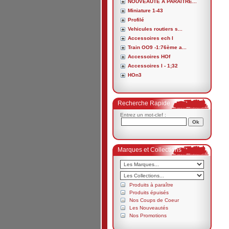
NOUVEAUTE A PARAITRE...
Miniature 1-43
Profilé
Vehicules routiers s...
Accessoires ech I
Train OO9 -1:76ème a...
Accessoires HOf
Accessoires I - 1;32
HOn3
Recherche Rapide
Entrez un mot-clef :
Marques et Collections
Produits à paraître
Produits épuisés
Nos Coups de Coeur
Les Nouveautés
Nos Promotions