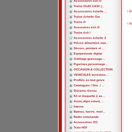
Accessoires éch O
Trains On30 1/43è (...
‹
R
Accessoires échelle ...
Trains échelle Om
Trains G
‹
R
Acessoires éch G
Trains éch I
Accessoires échelle Z
Pièces détachées mat...
Décors, peinture et ...
Equipements digital
Outillage-graissage-...
Figurines,personnage...
OCCASION & COLLECTION
VEHICULES terrestres...
Profilés en tout genre
Catalogues / Doc. / ...
Diorama réseau
Kit et maquette à as...
Avion,objet volant, ...
Interne
Bateau, navire, mari...
Radio commande
Accessoires OO
Train HOf