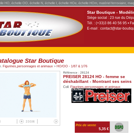
elle HO, échelle OO, échelle N, échelle I, échelle HOe, échelle HOm, matériel ferroviaire, maq
Star Boutique - Modéli
Siège social : 23 rue du Dép
Tél. : (+33)3 86 40 56 95 • Fa
E-mail :
contact@star-boutiqu
atalogue Star Boutique
m.
Figurines,personnages et animaux
>
HO/OO - 1/87 & 1/76
Référence : 28124
PREISER 28124 HO - femme se
déshabillant - Montrant ses seins
Coll.
Figurines,personnages et animaux
Prix de vente
5,35 €