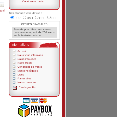
Ouvrir votre panier...
ami
Sélectionnez votre devise :
EUR
USD
GBP
CHF
OFFRES SPéCIALES
Frais de port offert pour toutes
commandes à partir de 200 euros
sur le territoire national.
Informations
Accueil
Nous vous informons
Salons/bourses
Notre atelier
Conditions de Vente
Mentions légales
Liens
Partenaires
Nous contacter
Catalogue Pdf