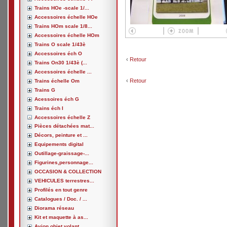
Trains HOe -scale 1/...
Accessoires échelle HOe
Trains HOm scale 1/8...
Accessoires échelle HOm
Trains O scale 1/43è
Accessoires éch O
‹
Retour
Trains On30 1/43è (...
Accessoires échelle ...
‹
Retour
Trains échelle Om
Trains G
Acessoires éch G
Trains éch I
Accessoires échelle Z
Pièces détachées mat...
Décors, peinture et ...
Equipements digital
Outillage-graissage-...
Figurines,personnage...
OCCASION & COLLECTION
VEHICULES terrestres...
Profilés en tout genre
Catalogues / Doc. / ...
Diorama réseau
Kit et maquette à as...
Avion,objet volant, ...