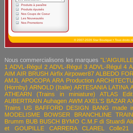
Produits à paraître
Produits épuisés
Nos Coups de Coeur
Les Nouveautés
Nos Promotions
© 2007-2026 Star Boutique • Tous droits r
Nous commercialisons les marques
"L'AIGUILLE
1
ADVL-Régul 2
ADVL-Régul 3
ADVL-Régul 4
A
AIM
AIR BRUSH
Airfix
Airpower87
ALBEDO FOR
AMJL
APOCOPA
ARA Production
ARCHITECTU
(Hornby)
ARNOLD (Italie)
ARTESANIA LATINA
ATHEARN (Trains in miniature)
ATLAS Edit
AUBERTRAIN
Auhagen
AWM
AXEL'S BAZAR
A
Trains US
BAFFORD DESIGN
BANG made in
MODELISME
BOWSER
BRANCHLINE TRAI
Brumm
BUB
BUSCH
BYMO
C.M.F di Stuardi Al
et GOUPILLE
CARRERA
CLAREL
Colle21