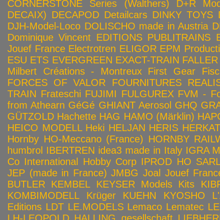
CORNERSTONE Series (Walthers)
D+R Mod
DECAIX)
DECAPOD
Detailcars
DINKY TOYS
DJH-Model-Loco
DOLISCHO made in Austria
D
Dominique Vincent
EDITIONS PUBLITRAINS
Jouef France
Electrotren
ELIGOR
EPM Product
ESU
ETS
EVERGREEN
EXACT-TRAIN
FALLER
Milbert Créations - Montreux
First Gear
Fis
FORCES OF VALOR
FOURNITURES REALIS
TRAIN
Frateschi
FUJIMI
FULGUREX
FVM - Fo
from Athearn
GéGé
GHIANT Aerosol
GHQ
GRA
GÜTZOLD
Hachette
HAG
HAMO (Märklin)
HAP
HEICO MODELL
Heki
HELJAN
HERIS
HERKA
Hornby HO-Meccano (France)
HORNBY RAILWA
humbrol
IBERTREN
idea3 made in Italy
IGRA 
Co
International Hobby Corp
IPROD HO SAR
JEP (made in France)
JMBG
Joal
Jouef Franc
BUTLER
KEMBEL
KEYSER Models Kits
KIB
KOMBIMODELL
Krüger
KUEHN
KYOSHO
L
Editions
LDT
LE.MODELS
Lemaco
Lematec
LE
LH-LEOPOLD HALLING gesellschaft
LIEBHER