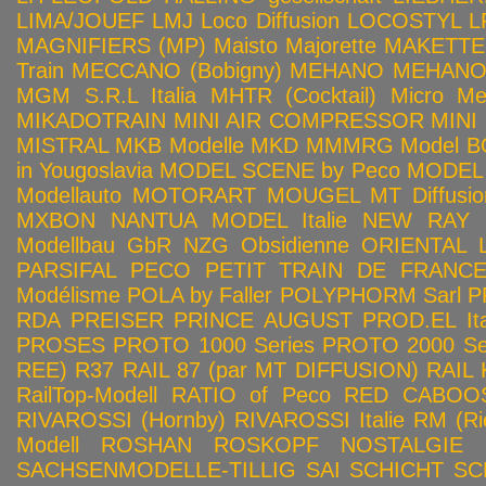
LIMA/JOUEF
LMJ
Loco Diffusion
LOCOSTYL
L
MAGNIFIERS (MP)
Maisto
Majorette
MAKETTE
Train
MECCANO (Bobigny)
MEHANO
MEHANO 
MGM S.R.L Italia
MHTR (Cocktail)
Micro Met
MIKADOTRAIN
MINI AIR COMPRESSOR
MINI
MISTRAL
MKB Modelle
MKD
MMMRG
Model BO
in Yougoslavia
MODEL SCENE by Peco
MODEL 
Modellauto
MOTORART
MOUGEL
MT Diffusio
MXBON
NANTUA MODEL Italie
NEW RAY
Modellbau GbR
NZG
Obsidienne
ORIENTAL L
PARSIFAL
PECO
PETIT TRAIN DE FRANC
Modélisme
POLA by Faller
POLYPHORM Sarl
P
RDA
PREISER
PRINCE AUGUST
PROD.EL Ita
PROSES
PROTO 1000 Series
PROTO 2000 Seri
REE)
R37
RAIL 87 (par MT DIFFUSION)
RAIL 
RailTop-Modell
RATIO of Peco
RED CABOO
RIVAROSSI (Hornby)
RIVAROSSI Italie
RM (Ri
Modell
ROSHAN
ROSKOPF NOSTALGIE
SACHSENMODELLE-TILLIG
SAI
SCHICHT
SC