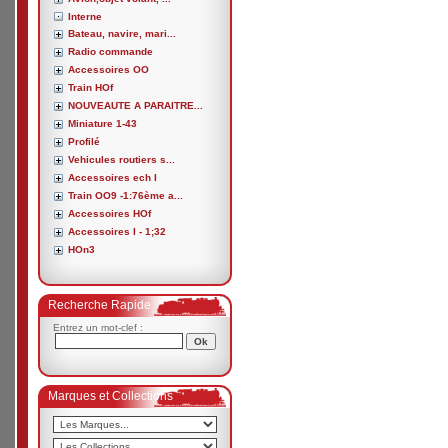
Interne
Bateau, navire, mari...
Radio commande
Accessoires OO
Train HOf
NOUVEAUTE A PARAITRE...
Miniature 1-43
Profilé
Vehicules routiers s...
Accessoires ech I
Train OO9 -1:76ème a...
Accessoires HOf
Accessoires I - 1;32
HOn3
Recherche Rapide
Entrez un mot-clef :
Marques et Collections