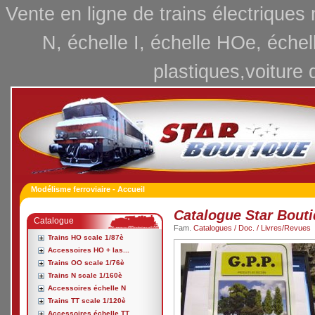
Vente en ligne de trains électriques
N, échelle I, échelle HOe, échel
plastiques,voiture 
Modélisme ferroviaire - Accueil
Catalogue Star Bout
Catalogue
Fam.
Catalogues / Doc. / Livres/Revues
Trains HO scale 1/87è
Accessoires HO + las...
Trains OO scale 1/76è
Trains N scale 1/160è
Accessoires échelle N
Trains TT scale 1/120è
Accessoires échelle TT