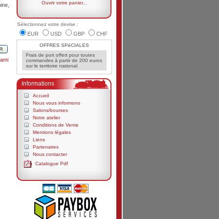
Ouvrir votre panier...
ine,
Sélectionnez votre devise :
EUR
USD
GBP
CHF
OFFRES SPéCIALES
Frais de port offert pour toutes
ami
commandes à partir de 200 euros
sur le territoire national.
Informations
Accueil
Nous vous informons
Salons/bourses
Notre atelier
Conditions de Vente
Mentions légales
Liens
Partenaires
Nous contacter
Catalogue Pdf