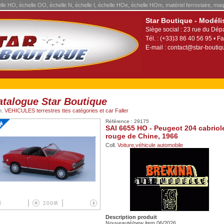
elle HO, échelle OO, échelle N, échelle I, échelle HOe, échelle HOm, matériel ferroviaire, maq
Star Boutique - Modéli
Siège social : 23 rue du Dép
Tél. : (+33)3 86 40 56 95 • Fa
E-mail :
contact@star-boutiqu
atalogue Star Boutique
m.
VEHICULES terrestres ttes catégories et car Faller
Référence : 29175
SAI 6655 HO - Peugeot 204 cabriole
rouge de Chine, 1966
Coll.
Voiture,véhicule automobile
Description produit
Nouveauté/new item 06/2026