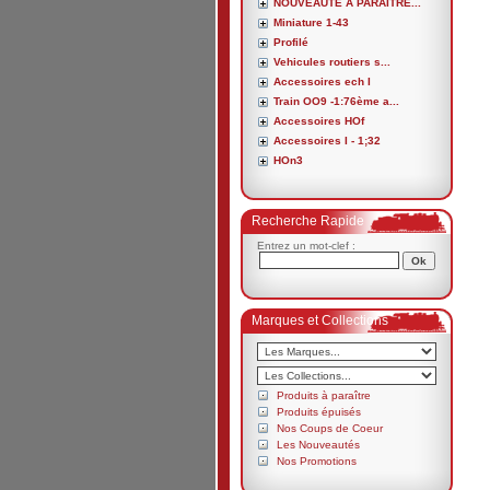
NOUVEAUTE A PARAITRE...
Miniature 1-43
Profilé
Vehicules routiers s...
Accessoires ech I
Train OO9 -1:76ème a...
Accessoires HOf
Accessoires I - 1;32
HOn3
Recherche Rapide
Entrez un mot-clef :
Marques et Collections
Produits à paraître
Produits épuisés
Nos Coups de Coeur
Les Nouveautés
Nos Promotions