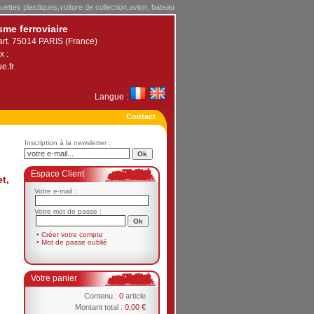
uettes plastiques,voiture de collection,avion, bateau
sme ferroviaire
art. 75014 PARIS (France)
x :
e.fr
Langue :
Contact
Inscription à la newsletter :
Espace Client
t,
Votre e-mail :
Votre mot de passe :
•
Créer votre compte
•
Mot de passe oublié
Votre panier
Contenu :
0
article
Montant total :
0,00 €