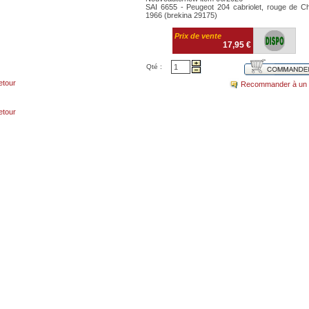
SAI 6655 - Peugeot 204 cabriolet, rouge de Ch
1966 (brekina 29175)
Prix de vente
17,95 €
Qté :
etour
Recommander à un 
etour