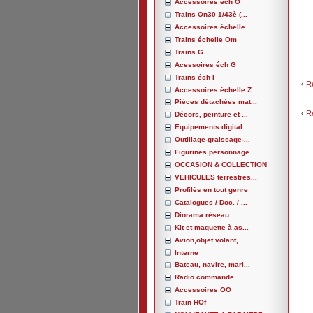
Accessoires éch O
Trains On30 1/43è (...
Accessoires échelle ...
Trains échelle Om
Trains G
Acessoires éch G
Trains éch I
‹
R
Accessoires échelle Z
Pièces détachées mat...
‹
R
Décors, peinture et ...
Equipements digital
Outillage-graissage-...
Figurines,personnage...
OCCASION & COLLECTION
VEHICULES terrestres...
Profilés en tout genre
Catalogues / Doc. / ...
Diorama réseau
Kit et maquette à as...
Avion,objet volant, ...
Interne
Bateau, navire, mari...
Radio commande
Accessoires OO
Train HOf