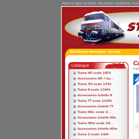
Vente en ligne de trains électriques miniatures, éch
Modélisme ferroviaire - Accueil
C
Catalogue
Fa
Trains HO scale 1/87è
Accessoires HO + las...
Trains OO scale 1/76è
Trains N scale 1/160è
Accessoires échelle N
Trains TT scale 1/120è
Accessoires échelle TT
Trains HOe -scale 1/...
Accessoires échelle HOe
Trains HOm scale 1/8...
Accessoires échelle HOm
Trains O scale 1/43è