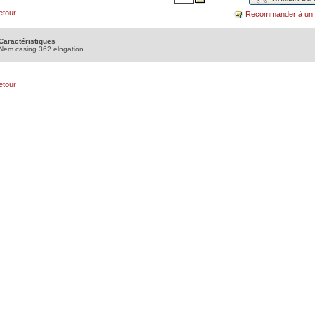
etour
Recommander à un 
Caractéristiques
Nem casing 362 elngation
etour