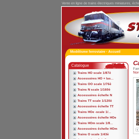
Vente en ligne de trains électriques miniatures, éch
Modélisme ferroviaire - Accueil
C
Catalogue
Fa
Nor
Trains HO scale 1/87è
Accessoires HO + las...
Trains OO scale 1/76è
Trains N scale 1/160è
Accessoires échelle N
Trains TT scale 1/120è
Accessoires échelle TT
Trains HOe -scale 1/...
Accessoires échelle HOe
Trains HOm scale 1/8...
Accessoires échelle HOm
Trains O scale 1/43è