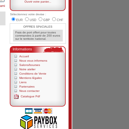
Ouvrir votre panier...
ami
Sélectionnez votre devise :
EUR
USD
GBP
CHF
OFFRES SPéCIALES
Frais de port offert pour toutes
commandes à partir de 200 euros
sur le territoire national.
Informations
Accueil
Nous vous informons
Salons/bourses
Notre atelier
Conditions de Vente
Mentions légales
Liens
Partenaires
Nous contacter
Catalogue Pdf