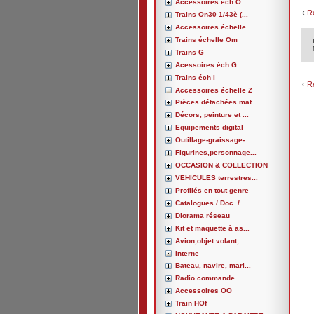
Accessoires éch O
‹
R
Trains On30 1/43è (...
Accessoires échelle ...
Trains échelle Om
Trains G
Acessoires éch G
Trains éch I
‹
R
Accessoires échelle Z
Pièces détachées mat...
Décors, peinture et ...
Equipements digital
Outillage-graissage-...
Figurines,personnage...
OCCASION & COLLECTION
VEHICULES terrestres...
Profilés en tout genre
Catalogues / Doc. / ...
Diorama réseau
Kit et maquette à as...
Avion,objet volant, ...
Interne
Bateau, navire, mari...
Radio commande
Accessoires OO
Train HOf