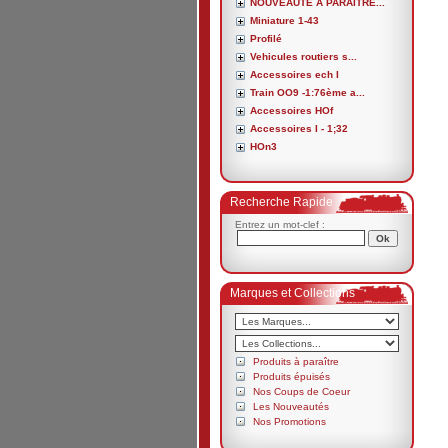
NOUVEAUTE A PARAITRE...
Miniature 1-43
Profilé
Vehicules routiers s...
Accessoires ech I
Train OO9 -1:76ème a...
Accessoires HOf
Accessoires I - 1;32
HOn3
Recherche Rapide
Entrez un mot-clef :
Marques et Collections
Produits à paraître
Produits épuisés
Nos Coups de Coeur
Les Nouveautés
Nos Promotions