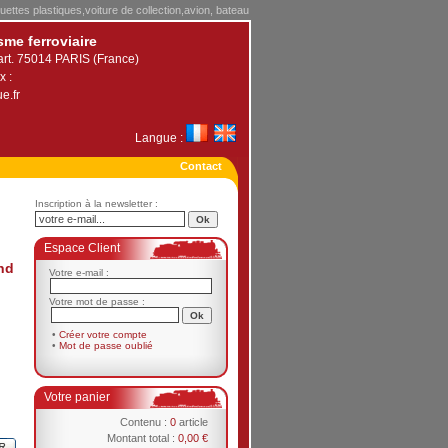
uettes plastiques,voiture de collection,avion, bateau
sme ferroviaire
art. 75014 PARIS (France)
x :
e.fr
Langue :
Contact
Inscription à la newsletter :
Espace Client
nd
Votre e-mail :
Votre mot de passe :
•
Créer votre compte
•
Mot de passe oublié
Votre panier
Contenu :
0
article
Montant total :
0,00 €