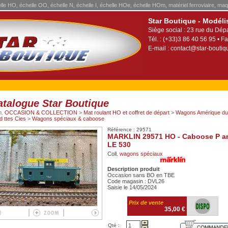
elle HO, échelle OO, échelle N, échelle I, échelle HOe, échelle HOm, matériel ferroviaire, maq
Star Boutique - Modéli
Siège social : 23 rue du Dép
Tél. : (+33)3 86 40 56 95 • Fa
E-mail :
contact@star-boutiqu
atalogue Star Boutique
m.
OCCASION & COLLECTION
>
Mat roulant HO et coffret de départ
>
Wagons Amérique du
d ttes Cies
>
Wagons spéciaux & caboose
Référence : 29571
MARKLIN 29571 HO - Caboose P a
LE 530
Coll.
wagons spéciaux
Description produit
Occasion sans BO en TBE
Code magasin : DVL26
Saisie le 14/05/2024
Prix de vente
35,00 €
Qté :