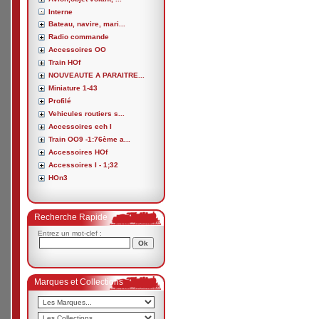
Interne
Bateau, navire, mari...
Radio commande
Accessoires OO
Train HOf
NOUVEAUTE A PARAITRE...
Miniature 1-43
Profilé
Vehicules routiers s...
Accessoires ech I
Train OO9 -1:76ème a...
Accessoires HOf
Accessoires I - 1;32
HOn3
Recherche Rapide
Entrez un mot-clef :
Marques et Collections