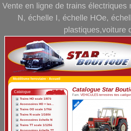
Vente en ligne de trains électriques
N, échelle I, échelle HOe, échel
plastiques,voiture 
Modélisme ferroviaire - Accueil
Catalogue Star Bout
Catalogue
Fam.
VEHICULES terrestres ttes catégori
Trains HO scale 1/87è
Accessoires HO + las...
Trains OO scale 1/76è
Trains N scale 1/160è
Accessoires échelle N
Trains TT scale 1/120è
Accessoires échelle TT