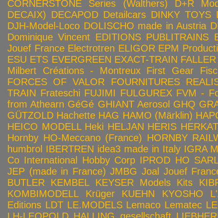
CORNERSTONE Series (Walthers)
D+R Mod
DECAIX)
DECAPOD
Detailcars
DINKY TOYS
DJH-Model-Loco
DOLISCHO made in Austria
D
Dominique Vincent
EDITIONS PUBLITRAINS
Jouef France
Electrotren
ELIGOR
EPM Product
ESU
ETS
EVERGREEN
EXACT-TRAIN
FALLER
Milbert Créations - Montreux
First Gear
Fis
FORCES OF VALOR
FOURNITURES REALIS
TRAIN
Frateschi
FUJIMI
FULGUREX
FVM - Fo
from Athearn
GéGé
GHIANT Aerosol
GHQ
GRA
GÜTZOLD
Hachette
HAG
HAMO (Märklin)
HAP
HEICO MODELL
Heki
HELJAN
HERIS
HERKA
Hornby HO-Meccano (France)
HORNBY RAILWA
humbrol
IBERTREN
idea3 made in Italy
IGRA 
Co
International Hobby Corp
IPROD HO SAR
JEP (made in France)
JMBG
Joal
Jouef Franc
BUTLER
KEMBEL
KEYSER Models Kits
KIB
KOMBIMODELL
Krüger
KUEHN
KYOSHO
L
Editions
LDT
LE.MODELS
Lemaco
Lematec
LE
LH-LEOPOLD HALLING gesellschaft
LIEBHER