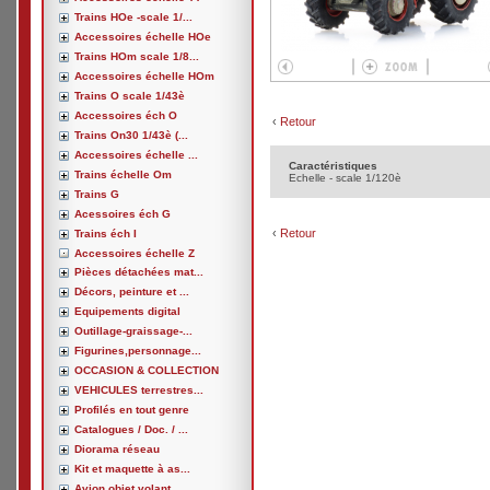
Trains HOe -scale 1/...
Accessoires échelle HOe
Trains HOm scale 1/8...
Accessoires échelle HOm
Trains O scale 1/43è
Accessoires éch O
‹
Retour
Trains On30 1/43è (...
Accessoires échelle ...
Caractéristiques
Trains échelle Om
Echelle - scale 1/120è
Trains G
Acessoires éch G
‹
Retour
Trains éch I
Accessoires échelle Z
Pièces détachées mat...
Décors, peinture et ...
Equipements digital
Outillage-graissage-...
Figurines,personnage...
OCCASION & COLLECTION
VEHICULES terrestres...
Profilés en tout genre
Catalogues / Doc. / ...
Diorama réseau
Kit et maquette à as...
Avion,objet volant, ...