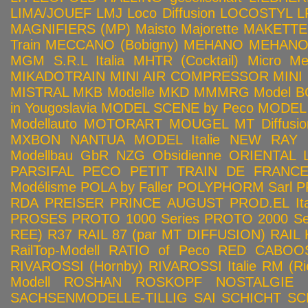
LIMA/JOUEF
LMJ
Loco Diffusion
LOCOSTYL
L
MAGNIFIERS (MP)
Maisto
Majorette
MAKETTE
Train
MECCANO (Bobigny)
MEHANO
MEHANO 
MGM S.R.L Italia
MHTR (Cocktail)
Micro Met
MIKADOTRAIN
MINI AIR COMPRESSOR
MINI
MISTRAL
MKB Modelle
MKD
MMMRG
Model BO
in Yougoslavia
MODEL SCENE by Peco
MODEL 
Modellauto
MOTORART
MOUGEL
MT Diffusio
MXBON
NANTUA MODEL Italie
NEW RAY
Modellbau GbR
NZG
Obsidienne
ORIENTAL L
PARSIFAL
PECO
PETIT TRAIN DE FRANC
Modélisme
POLA by Faller
POLYPHORM Sarl
P
RDA
PREISER
PRINCE AUGUST
PROD.EL Ita
PROSES
PROTO 1000 Series
PROTO 2000 Seri
REE)
R37
RAIL 87 (par MT DIFFUSION)
RAIL 
RailTop-Modell
RATIO of Peco
RED CABOO
RIVAROSSI (Hornby)
RIVAROSSI Italie
RM (Ri
Modell
ROSHAN
ROSKOPF NOSTALGIE
SACHSENMODELLE-TILLIG
SAI
SCHICHT
SC