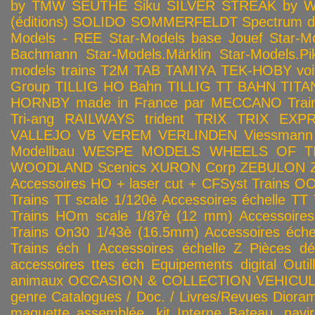
by TMW
SEUTHE
Siku
SILVER STREAK by Wa
(éditions)
SOLIDO
SOMMERFELDT
Spectrum 
Models - REE
Star-Models base Jouef
Star-M
Bachmann
Star-Models.Märklin
Star-Models.Pi
models trains
T2M
TAB
TAMIYA
TEK-HOBY voitu
Group
TILLIG HO Bahn
TILLIG TT BAHN
TITA
HORNBY made in France par MECCANO
Tra
Tri-ang RAILWAYS
trident
TRIX
TRIX EXP
VALLEJO
VB
VEREM
VERLINDEN
Viessmann
Modellbau
WESPE MODELS
WHEELS OF T
WOODLAND Scenics
XURON Corp
ZEBULON
Accessoires HO + laser cut + CFSyst
Trains OO
Trains TT scale 1/120è
Accessoires échelle TT
Trains HOm scale 1/87è (12 mm)
Accessoire
Trains On30 1/43è (16.5mm)
Accessoires éch
Trains éch I
Accessoires échelle Z
Pièces dé
accessoires ttes éch
Equipements digital
Outil
animaux
OCCASION & COLLECTION
VEHICULES
genre
Catalogues / Doc. / Livres/Revues
Diora
maquette assemblée, kit
Interne
Bateau, navir