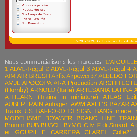
Produits à paraître
Produits épuisés
Nos Coups de Coeur
Les Nouveautés
Nos Promotions
© 2007-2026 Star Boutique • Tous droits r
Nous commercialisons les marques
"L'AIGUILLE
1
ADVL-Régul 2
ADVL-Régul 3
ADVL-Régul 4
A
AIM
AIR BRUSH
Airfix
Airpower87
ALBEDO FOR
AMJL
APOCOPA
ARA Production
ARCHITECTU
(Hornby)
ARNOLD (Italie)
ARTESANIA LATINA
ATHEARN (Trains in miniature)
ATLAS Edit
AUBERTRAIN
Auhagen
AWM
AXEL'S BAZAR
A
Trains US
BAFFORD DESIGN
BANG made in
MODELISME
BOWSER
BRANCHLINE TRAI
Brumm
BUB
BUSCH
BYMO
C.M.F di Stuardi Al
et GOUPILLE
CARRERA
CLAREL
Colle21