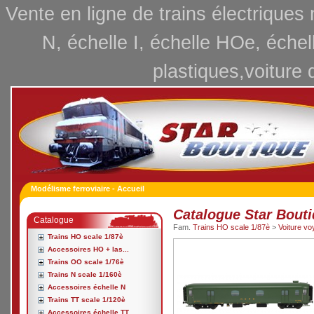
Vente en ligne de trains électriques
N, échelle I, échelle HOe, échel
plastiques,voiture 
Modélisme ferroviaire - Accueil
Catalogue Star Bout
Catalogue
Fam.
Trains HO scale 1/87è
>
Voiture v
Trains HO scale 1/87è
Accessoires HO + las...
Trains OO scale 1/76è
Trains N scale 1/160è
Accessoires échelle N
Trains TT scale 1/120è
Accessoires échelle TT