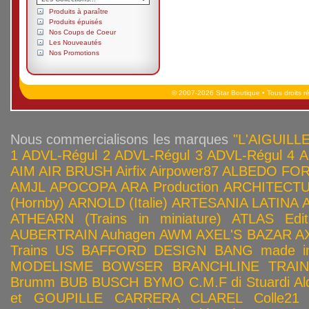
Produits à paraître
Produits épuisés
Nos Coups de Coeur
Les Nouveautés
Nos Promotions
© 2007-2026 Star Boutique • Tous droits r
Nous commercialisons les marques
"L'AIGUILLE
1
ADVL-Régul 2
ADVL-Régul 3
ADVL-Régul 4
A
AIM
AIR BRUSH
Airfix
Airpower87
ALBEDO FOR
AMJL
APOCOPA
ARA Production
ARCHITECTU
(Hornby)
ARNOLD (Italie)
ARTESANIA LATINA
ATHEARN (Trains in miniature)
ATLAS Edit
AUBERTRAIN
Auhagen
AWM
AXEL'S BAZAR
A
Trains US
BAFFORD DESIGN
BANG made in
MODELISME
BOWSER
BRANCHLINE TRAI
Brumm
BUB
BUSCH
BYMO
C.M.F di Stuardi Al
et GOUPILLE
CARRERA
CLAREL
Colle21