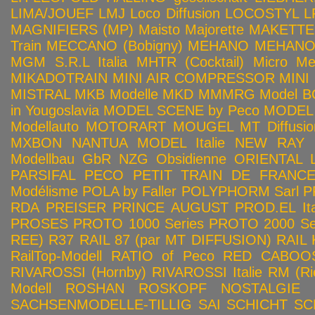
LIMA/JOUEF
LMJ
Loco Diffusion
LOCOSTYL
L
MAGNIFIERS (MP)
Maisto
Majorette
MAKETTE
Train
MECCANO (Bobigny)
MEHANO
MEHANO 
MGM S.R.L Italia
MHTR (Cocktail)
Micro Met
MIKADOTRAIN
MINI AIR COMPRESSOR
MINI
MISTRAL
MKB Modelle
MKD
MMMRG
Model BO
in Yougoslavia
MODEL SCENE by Peco
MODEL 
Modellauto
MOTORART
MOUGEL
MT Diffusio
MXBON
NANTUA MODEL Italie
NEW RAY
Modellbau GbR
NZG
Obsidienne
ORIENTAL L
PARSIFAL
PECO
PETIT TRAIN DE FRANC
Modélisme
POLA by Faller
POLYPHORM Sarl
P
RDA
PREISER
PRINCE AUGUST
PROD.EL Ita
PROSES
PROTO 1000 Series
PROTO 2000 Seri
REE)
R37
RAIL 87 (par MT DIFFUSION)
RAIL 
RailTop-Modell
RATIO of Peco
RED CABOO
RIVAROSSI (Hornby)
RIVAROSSI Italie
RM (Ri
Modell
ROSHAN
ROSKOPF NOSTALGIE
SACHSENMODELLE-TILLIG
SAI
SCHICHT
SC