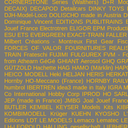
CORNERSTONE Series (Walthers)
D+R Mod
DECAIX)
DECAPOD
Detailcars
DINKY TOYS
DJH-Model-Loco
DOLISCHO made in Austria
D
Dominique Vincent
EDITIONS PUBLITRAINS
Jouef France
Electrotren
ELIGOR
EPM Product
ESU
ETS
EVERGREEN
EXACT-TRAIN
FALLER
Milbert Créations - Montreux
First Gear
Fis
FORCES OF VALOR
FOURNITURES REALIS
TRAIN
Frateschi
FUJIMI
FULGUREX
FVM - Fo
from Athearn
GéGé
GHIANT Aerosol
GHQ
GRA
GÜTZOLD
Hachette
HAG
HAMO (Märklin)
HAP
HEICO MODELL
Heki
HELJAN
HERIS
HERKA
Hornby HO-Meccano (France)
HORNBY RAILWA
humbrol
IBERTREN
idea3 made in Italy
IGRA 
Co
International Hobby Corp
IPROD HO SAR
JEP (made in France)
JMBG
Joal
Jouef Franc
BUTLER
KEMBEL
KEYSER Models Kits
KIB
KOMBIMODELL
Krüger
KUEHN
KYOSHO
L
Editions
LDT
LE.MODELS
Lemaco
Lematec
LE
LH-LEOPOLD HALLING gesellschaft
LIEBHER