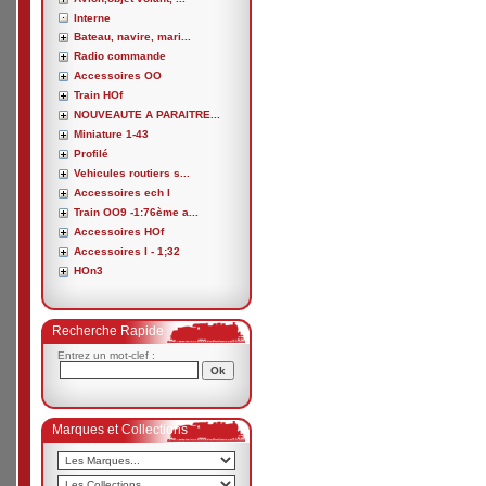
Interne
Bateau, navire, mari...
Radio commande
Accessoires OO
Train HOf
NOUVEAUTE A PARAITRE...
Miniature 1-43
Profilé
Vehicules routiers s...
Accessoires ech I
Train OO9 -1:76ème a...
Accessoires HOf
Accessoires I - 1;32
HOn3
Recherche Rapide
Entrez un mot-clef :
Marques et Collections