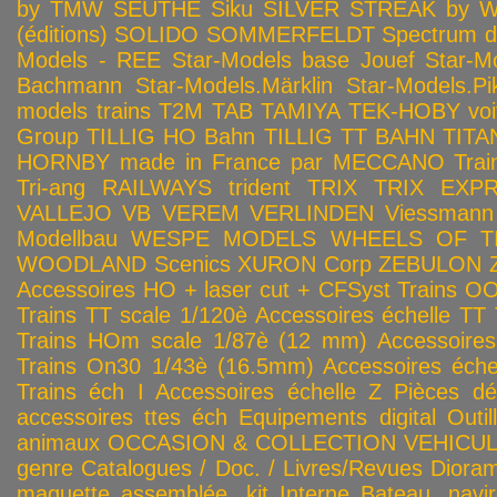
by TMW
SEUTHE
Siku
SILVER STREAK by Wa
(éditions)
SOLIDO
SOMMERFELDT
Spectrum 
Models - REE
Star-Models base Jouef
Star-M
Bachmann
Star-Models.Märklin
Star-Models.Pi
models trains
T2M
TAB
TAMIYA
TEK-HOBY voitu
Group
TILLIG HO Bahn
TILLIG TT BAHN
TITA
HORNBY made in France par MECCANO
Tra
Tri-ang RAILWAYS
trident
TRIX
TRIX EXP
VALLEJO
VB
VEREM
VERLINDEN
Viessmann
Modellbau
WESPE MODELS
WHEELS OF T
WOODLAND Scenics
XURON Corp
ZEBULON
Accessoires HO + laser cut + CFSyst
Trains OO
Trains TT scale 1/120è
Accessoires échelle TT
Trains HOm scale 1/87è (12 mm)
Accessoire
Trains On30 1/43è (16.5mm)
Accessoires éch
Trains éch I
Accessoires échelle Z
Pièces dé
accessoires ttes éch
Equipements digital
Outil
animaux
OCCASION & COLLECTION
VEHICULES
genre
Catalogues / Doc. / Livres/Revues
Diora
maquette assemblée, kit
Interne
Bateau, navir