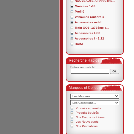
NOUVEAUTE A PARAITRE...
Miniature 1-43
Profilé
Vehicules routiers s...
Accessoires ech I
Train OO9 -1:76ème a...
Accessoires HOf
Accessoires I - 1;32
HOn3
Recherche Rapide
Entrez un mot-clef :
Marques et Collections
Produits à paraître
Produits épuisés
Nos Coups de Coeur
Les Nouveautés
Nos Promotions