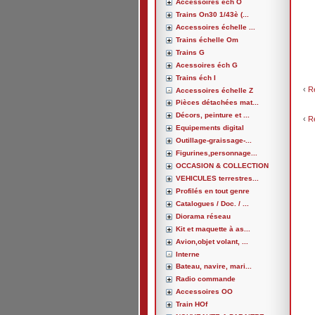
Accessoires éch O
Trains On30 1/43è (...
Accessoires échelle ...
Trains échelle Om
Trains G
Acessoires éch G
Trains éch I
‹
R
Accessoires échelle Z
Pièces détachées mat...
Décors, peinture et ...
‹
R
Equipements digital
Outillage-graissage-...
Figurines,personnage...
OCCASION & COLLECTION
VEHICULES terrestres...
Profilés en tout genre
Catalogues / Doc. / ...
Diorama réseau
Kit et maquette à as...
Avion,objet volant, ...
Interne
Bateau, navire, mari...
Radio commande
Accessoires OO
Train HOf