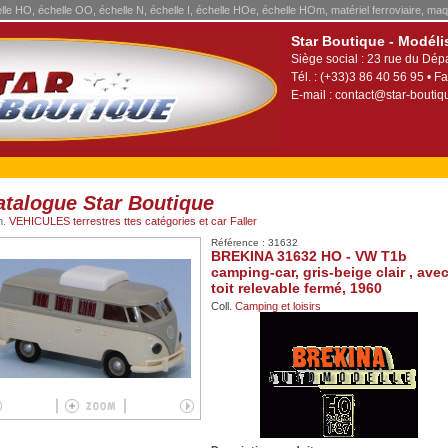
elle HO, échelle OO, échelle N, échelle I, échelle HOe, échelle HOm, matériel ferroviaire, maq
Star Boutique - Modéli
Siège social : 23 rue du Dép
Tél. : (+33)3 86 40 56 95 • Fa
E-mail :
contact@star-boutiqu
atalogue Star Boutique
m.
VEHICULES terrestres ttes catégories et car Faller
Référence : 31632
BREKINA 31632 HO - VW T1b
camping-car, gris-beige clair , ave
toit relevable fermé, 1960
Coll.
Camping et loisirs