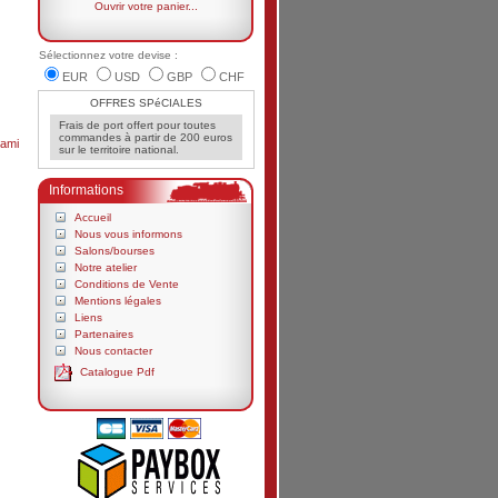
Ouvrir votre panier...
Sélectionnez votre devise :
EUR
USD
GBP
CHF
OFFRES SPéCIALES
Frais de port offert pour toutes
commandes à partir de 200 euros
ami
sur le territoire national.
Informations
Accueil
Nous vous informons
Salons/bourses
Notre atelier
Conditions de Vente
Mentions légales
Liens
Partenaires
Nous contacter
Catalogue Pdf