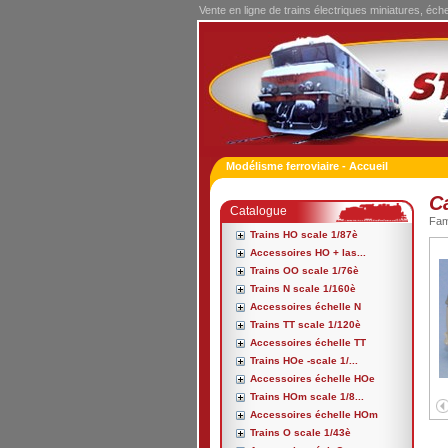
Vente en ligne de trains électriques miniatures, éch
Modélisme ferroviaire - Accueil
C
Catalogue
Fa
Trains HO scale 1/87è
Accessoires HO + las...
Trains OO scale 1/76è
Trains N scale 1/160è
Accessoires échelle N
Trains TT scale 1/120è
Accessoires échelle TT
Trains HOe -scale 1/...
Accessoires échelle HOe
Trains HOm scale 1/8...
Accessoires échelle HOm
Trains O scale 1/43è