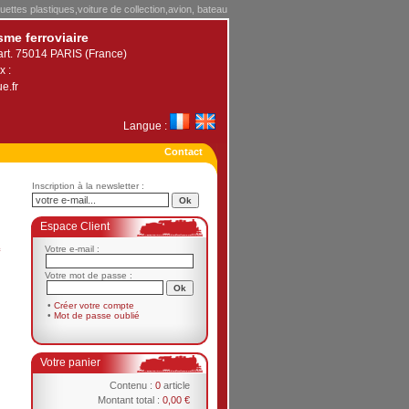
uettes plastiques,voiture de collection,avion, bateau
sme ferroviaire
art. 75014 PARIS (France)
x :
e.fr
Langue :
Contact
Inscription à la newsletter :
Espace Client
c
Votre e-mail :
Votre mot de passe :
•
Créer votre compte
•
Mot de passe oublié
Votre panier
Contenu :
0
article
Montant total :
0,00 €