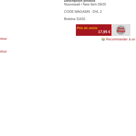
Description produit
Nouveauté / New Item 09/25
CODE MAGASIN : DVL 2
Brekina 31632
Prix de vente
17,95 €
etour
Recommander à un 
etour