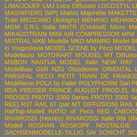
LIMA/JOUEF
LMJ
Loco Diffusion
LOCOSTYL
L
MAGNIFIERS (MP)
Maisto
Majorette
MAKETTE
Train
MECCANO (Bobigny)
MEHANO
MEHANO 
MGM S.R.L Italia
MHTR (Cocktail)
Micro Met
MIKADOTRAIN
MINI AIR COMPRESSOR
MINI
MISTRAL
MKB Modelle
MKD
MMMRG
Model BO
in Yougoslavia
MODEL SCENE by Peco
MODEL 
Modellauto
MOTORART
MOUGEL
MT Diffusio
MXBON
NANTUA MODEL Italie
NEW RAY
Modellbau GbR
NZG
Obsidienne
ORIENTAL L
PARSIFAL
PECO
PETIT TRAIN DE FRANC
Modélisme
POLA by Faller
POLYPHORM Sarl
P
RDA
PREISER
PRINCE AUGUST
PROD.EL Ita
PROSES
PROTO 1000 Series
PROTO 2000 Seri
REE)
R37
RAIL 87 (par MT DIFFUSION)
RAIL 
RailTop-Modell
RATIO of Peco
RED CABOO
RIVAROSSI (Hornby)
RIVAROSSI Italie
RM (Ri
Modell
ROSHAN
ROSKOPF NOSTALGIE
SACHSENMODELLE-TILLIG
SAI
SCHICHT
SC