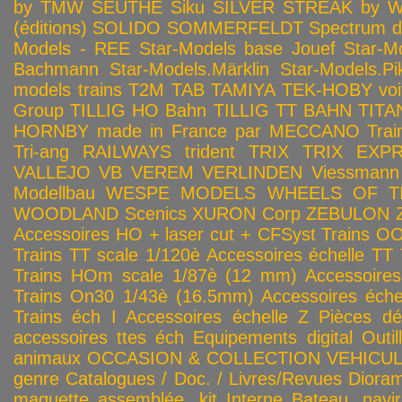
by TMW
SEUTHE
Siku
SILVER STREAK by Wa
(éditions)
SOLIDO
SOMMERFELDT
Spectrum 
Models - REE
Star-Models base Jouef
Star-M
Bachmann
Star-Models.Märklin
Star-Models.Pi
models trains
T2M
TAB
TAMIYA
TEK-HOBY voitu
Group
TILLIG HO Bahn
TILLIG TT BAHN
TITA
HORNBY made in France par MECCANO
Tra
Tri-ang RAILWAYS
trident
TRIX
TRIX EXP
VALLEJO
VB
VEREM
VERLINDEN
Viessmann
Modellbau
WESPE MODELS
WHEELS OF T
WOODLAND Scenics
XURON Corp
ZEBULON
Accessoires HO + laser cut + CFSyst
Trains OO
Trains TT scale 1/120è
Accessoires échelle TT
Trains HOm scale 1/87è (12 mm)
Accessoire
Trains On30 1/43è (16.5mm)
Accessoires éch
Trains éch I
Accessoires échelle Z
Pièces dé
accessoires ttes éch
Equipements digital
Outil
animaux
OCCASION & COLLECTION
VEHICULES
genre
Catalogues / Doc. / Livres/Revues
Diora
maquette assemblée, kit
Interne
Bateau, navir