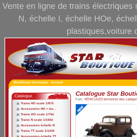
Vente en ligne de trains électriques
N, échelle I, échelle HOe, échel
plastiques,voiture 
Modélisme ferroviaire - Accueil
Catalogue Star Bout
Catalogue
Fam.
VEHICULES terrestres ttes catégori
Trains HO scale 1/87è
Accessoires HO + las...
Trains OO scale 1/76è
Trains N scale 1/160è
Accessoires échelle N
Trains TT scale 1/120è
Accessoires échelle TT