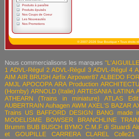
Produits à paraître
Produits épuisés
Nos Coups de Coeur
Les Nouveautés
Nos Promotions
© 2007-2026 Star Boutique • Tous droits r
Nous commercialisons les marques
"L'AIGUILLE
1
ADVL-Régul 2
ADVL-Régul 3
ADVL-Régul 4
A
AIM
AIR BRUSH
Airfix
Airpower87
ALBEDO FOR
AMJL
APOCOPA
ARA Production
ARCHITECTU
(Hornby)
ARNOLD (Italie)
ARTESANIA LATINA
ATHEARN (Trains in miniature)
ATLAS Edit
AUBERTRAIN
Auhagen
AWM
AXEL'S BAZAR
A
Trains US
BAFFORD DESIGN
BANG made in
MODELISME
BOWSER
BRANCHLINE TRAI
Brumm
BUB
BUSCH
BYMO
C.M.F di Stuardi Al
et GOUPILLE
CARRERA
CLAREL
Colle21