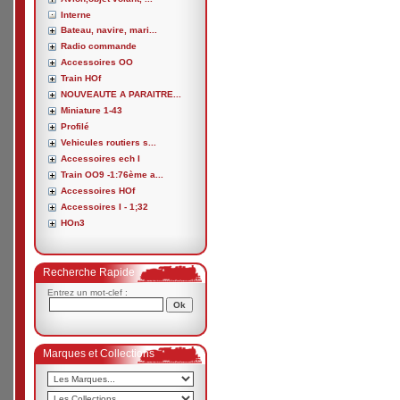
Interne
Bateau, navire, mari...
Radio commande
Accessoires OO
Train HOf
NOUVEAUTE A PARAITRE...
Miniature 1-43
Profilé
Vehicules routiers s...
Accessoires ech I
Train OO9 -1:76ème a...
Accessoires HOf
Accessoires I - 1;32
HOn3
Recherche Rapide
Entrez un mot-clef :
Marques et Collections