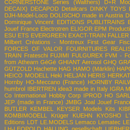
CORNERSTONE Series (Walthers)
D+R Mod
DECAIX)
DECAPOD
Detailcars
DINKY TOYS
DJH-Model-Loco
DOLISCHO made in Austria
D
Dominique Vincent
EDITIONS PUBLITRAINS
Jouef France
Electrotren
ELIGOR
EPM Product
ESU
ETS
EVERGREEN
EXACT-TRAIN
FALLER
Milbert Créations - Montreux
First Gear
Fis
FORCES OF VALOR
FOURNITURES REALIS
TRAIN
Frateschi
FUJIMI
FULGUREX
FVM - Fo
from Athearn
GéGé
GHIANT Aerosol
GHQ
GRA
GÜTZOLD
Hachette
HAG
HAMO (Märklin)
HAP
HEICO MODELL
Heki
HELJAN
HERIS
HERKA
Hornby HO-Meccano (France)
HORNBY RAILWA
humbrol
IBERTREN
idea3 made in Italy
IGRA 
Co
International Hobby Corp
IPROD HO SAR
JEP (made in France)
JMBG
Joal
Jouef Franc
BUTLER
KEMBEL
KEYSER Models Kits
KIB
KOMBIMODELL
Krüger
KUEHN
KYOSHO
L
Editions
LDT
LE.MODELS
Lemaco
Lematec
LE
LH-LEOPOLD HALLING gesellschaft
LIEBHER