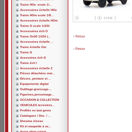
Trains HOe -scale 1/...
Accessoires échelle HOe
Trains HOm scale 1/8...
Accessoires échelle HOm
Trains O scale 1/43è
Accessoires éch O
‹
Retour
Trains On30 1/43è (...
Accessoires échelle ...
Trains échelle Om
‹
Retour
Trains G
Acessoires éch G
Trains éch I
Accessoires échelle Z
Pièces détachées mat...
Décors, peinture et ...
Equipements digital
Outillage-graissage-...
Figurines,personnage...
OCCASION & COLLECTION
VEHICULES terrestres...
Profilés en tout genre
Catalogues / Doc. / ...
Diorama réseau
Kit et maquette à as...
Avion,objet volant, ...