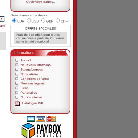
Ouvrir votre panier...
Sélectionnez votre devise :
EUR
USD
GBP
CHF
ami
OFFRES SPéCIALES
Frais de port offert pour toutes
commandes à partir de 200 euros
sur le territoire national.
Informations
Accueil
Nous vous informons
Salons/bourses
Notre atelier
Conditions de Vente
Mentions légales
Liens
Partenaires
Nous contacter
Catalogue Pdf