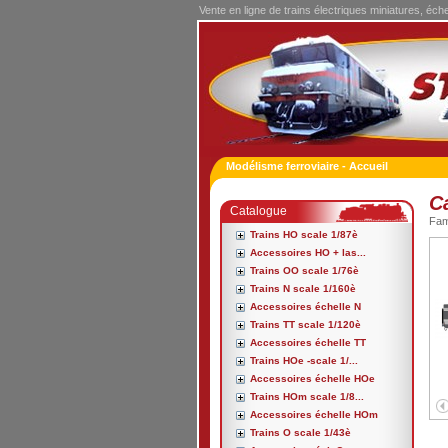
Vente en ligne de trains électriques miniatures, éch
Modélisme ferroviaire - Accueil
C
Catalogue
Fa
Trains HO scale 1/87è
Accessoires HO + las...
Trains OO scale 1/76è
Trains N scale 1/160è
Accessoires échelle N
Trains TT scale 1/120è
Accessoires échelle TT
Trains HOe -scale 1/...
Accessoires échelle HOe
Trains HOm scale 1/8...
Accessoires échelle HOm
Trains O scale 1/43è