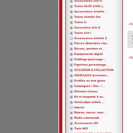
Accessoires éch O
Trains On30 1/43è (...
Accessoires échelle ...
Trains échelle Om
Trains G
‹
R
Acessoires éch G
Trains éch I
Accessoires échelle Z
Pièces détachées mat...
Décors, peinture et ...
Equipements digital
‹
R
Outillage-graissage-...
Figurines,personnage...
OCCASION & COLLECTION
VEHICULES terrestres...
Profilés en tout genre
Catalogues / Doc. / ...
Diorama réseau
Kit et maquette à as...
Avion,objet volant, ...
Interne
Bateau, navire, mari...
Radio commande
Accessoires OO
Train HOf