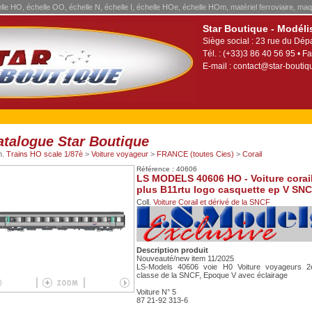
elle HO, échelle OO, échelle N, échelle I, échelle HOe, échelle HOm, matériel ferroviaire, maq
Star Boutique - Modéli
Siège social : 23 rue du Dép
Tél. : (+33)3 86 40 56 95 • Fa
E-mail :
contact@star-boutiqu
atalogue Star Boutique
m.
Trains HO scale 1/87è
>
Voiture voyageur
>
FRANCE (toutes Cies)
>
Corail
Référence : 40606
LS MODELS 40606 HO - Voiture corai
plus B11rtu logo casquette ep V SN
Coll.
Voiture Corail et dérivé de la SNCF
Description produit
Nouveauté/new item 11/2025
LS-Models 40606 voie H0 Voiture voyageurs 
classe de la SNCF, Epoque V avec éclairage
Voiture N° 5
87 21-92 313-6