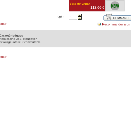
Prix de vente
112,00 €
Qté :
etour
Recommander à un 
Caractéristiques
Nem casing 362, elongation
éclairage intérieur commutable
etour