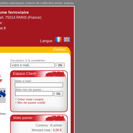
uettes plastiques,voiture de collection,avion, bateau
sme ferroviaire
art. 75014 PARIS (France)
x :
e.fr
Langue :
Contact
Inscription à la newsletter :
Espace Client
l
CF
Votre e-mail :
Votre mot de passe :
•
Créer votre compte
•
Mot de passe oublié
2ème
Votre panier
Contenu :
0
article
Montant total :
0,00 €