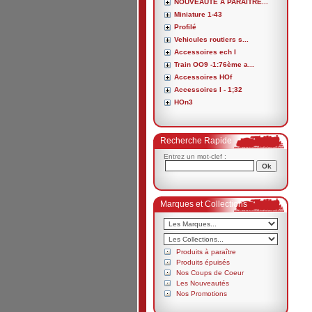
NOUVEAUTE A PARAITRE...
Miniature 1-43
Profilé
Vehicules routiers s...
Accessoires ech I
Train OO9 -1:76ème a...
Accessoires HOf
Accessoires I - 1;32
HOn3
Recherche Rapide
Entrez un mot-clef :
Marques et Collections
Produits à paraître
Produits épuisés
Nos Coups de Coeur
Les Nouveautés
Nos Promotions