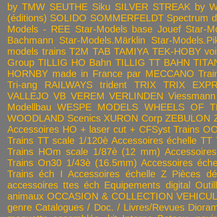
by TMW
SEUTHE
Siku
SILVER STREAK by Wa
(éditions)
SOLIDO
SOMMERFELDT
Spectrum 
Models - REE
Star-Models base Jouef
Star-M
Bachmann
Star-Models.Märklin
Star-Models.Pi
models trains
T2M
TAB
TAMIYA
TEK-HOBY voitu
Group
TILLIG HO Bahn
TILLIG TT BAHN
TITA
HORNBY made in France par MECCANO
Tra
Tri-ang RAILWAYS
trident
TRIX
TRIX EXP
VALLEJO
VB
VEREM
VERLINDEN
Viessmann
Modellbau
WESPE MODELS
WHEELS OF T
WOODLAND Scenics
XURON Corp
ZEBULON
Accessoires HO + laser cut + CFSyst
Trains OO
Trains TT scale 1/120è
Accessoires échelle TT
Trains HOm scale 1/87è (12 mm)
Accessoire
Trains On30 1/43è (16.5mm)
Accessoires éch
Trains éch I
Accessoires échelle Z
Pièces dé
accessoires ttes éch
Equipements digital
Outil
animaux
OCCASION & COLLECTION
VEHICULES
genre
Catalogues / Doc. / Livres/Revues
Diora