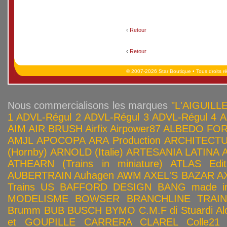
‹
Retour
‹
Retour
© 2007-2026 Star Boutique • Tous droits r
Nous commercialisons les marques
"L'AIGUILLE
1
ADVL-Régul 2
ADVL-Régul 3
ADVL-Régul 4
A
AIM
AIR BRUSH
Airfix
Airpower87
ALBEDO FOR
AMJL
APOCOPA
ARA Production
ARCHITECTU
(Hornby)
ARNOLD (Italie)
ARTESANIA LATINA
ATHEARN (Trains in miniature)
ATLAS Edit
AUBERTRAIN
Auhagen
AWM
AXEL'S BAZAR
A
Trains US
BAFFORD DESIGN
BANG made in
MODELISME
BOWSER
BRANCHLINE TRAI
Brumm
BUB
BUSCH
BYMO
C.M.F di Stuardi Al
et GOUPILLE
CARRERA
CLAREL
Colle21