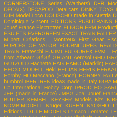
CORNERSTONE Series (Walthers)
D+R Mod
DECAIX)
DECAPOD
Detailcars
DINKY TOYS
DJH-Model-Loco
DOLISCHO made in Austria
D
Dominique Vincent
EDITIONS PUBLITRAINS
Jouef France
Electrotren
ELIGOR
EPM Product
ESU
ETS
EVERGREEN
EXACT-TRAIN
FALLER
Milbert Créations - Montreux
First Gear
Fis
FORCES OF VALOR
FOURNITURES REALIS
TRAIN
Frateschi
FUJIMI
FULGUREX
FVM - Fo
from Athearn
GéGé
GHIANT Aerosol
GHQ
GRA
GÜTZOLD
Hachette
HAG
HAMO (Märklin)
HAP
HEICO MODELL
Heki
HELJAN
HERIS
HERKA
Hornby HO-Meccano (France)
HORNBY RAILWA
humbrol
IBERTREN
idea3 made in Italy
IGRA 
Co
International Hobby Corp
IPROD HO SAR
JEP (made in France)
JMBG
Joal
Jouef Franc
BUTLER
KEMBEL
KEYSER Models Kits
KIB
KOMBIMODELL
Krüger
KUEHN
KYOSHO
L
Editions
LDT
LE.MODELS
Lemaco
Lematec
LE