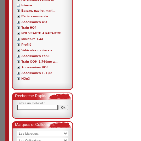
Interne
Bateau, navire, mari...
Radio commande
Accessoires OO
Train HOf
NOUVEAUTE A PARAITRE...
Miniature 1-43
Profilé
Vehicules routiers s...
Accessoires ech I
Train OO9 -1:76ème a...
Accessoires HOf
Accessoires I - 1;32
HOn3
Recherche Rapide
Entrez un mot-clef :
Marques et Collections