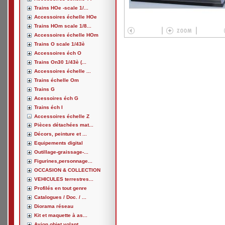
Trains HOe -scale 1/...
Accessoires échelle HOe
Trains HOm scale 1/8...
Accessoires échelle HOm
Trains O scale 1/43è
Accessoires éch O
Trains On30 1/43è (...
Accessoires échelle ...
Trains échelle Om
Trains G
Acessoires éch G
Trains éch I
Accessoires échelle Z
Pièces détachées mat...
Décors, peinture et ...
Equipements digital
Outillage-graissage-...
Figurines,personnage...
OCCASION & COLLECTION
VEHICULES terrestres...
Profilés en tout genre
Catalogues / Doc. / ...
Diorama réseau
Kit et maquette à as...
Avion,objet volant, ...