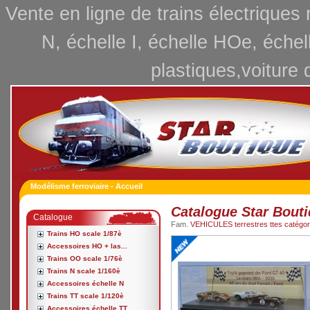
Vente en ligne de trains électriques
N, échelle I, échelle HOe, échel
plastiques,voiture 
Modélisme ferroviaire - Accueil
Catalogue Star Bout
Catalogue
Fam.
VEHICULES terrestres ttes catégori
Trains HO scale 1/87è
Accessoires HO + las...
Trains OO scale 1/76è
Trains N scale 1/160è
Accessoires échelle N
Trains TT scale 1/120è
Accessoires échelle TT