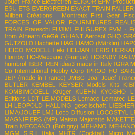
Jouef France
Electrotren
ELIGOR
EPM Product
ESU
ETS
EVERGREEN
EXACT-TRAIN
FALLER
Milbert Créations - Montreux
First Gear
Fis
FORCES OF VALOR
FOURNITURES REALIS
TRAIN
Frateschi
FUJIMI
FULGUREX
FVM - Fo
from Athearn
GéGé
GHIANT Aerosol
GHQ
GRA
GÜTZOLD
Hachette
HAG
HAMO (Märklin)
HAP
HEICO MODELL
Heki
HELJAN
HERIS
HERKA
Hornby HO-Meccano (France)
HORNBY RAILWA
humbrol
IBERTREN
idea3 made in Italy
IGRA 
Co
International Hobby Corp
IPROD HO SAR
JEP (made in France)
JMBG
Joal
Jouef Franc
BUTLER
KEMBEL
KEYSER Models Kits
KIB
KOMBIMODELL
Krüger
KUEHN
KYOSHO
L
Editions
LDT
LE.MODELS
Lemaco
Lematec
LE
LH-LEOPOLD HALLING gesellschaft
LIEBHER
LIMA/JOUEF
LMJ
Loco Diffusion
LOCOSTYL
L
MAGNIFIERS (MP)
Maisto
Majorette
MAKETTE
Train
MECCANO (Bobigny)
MEHANO
MEHANO 
MGM S.R.L Italia
MHTR (Cocktail)
Micro Met