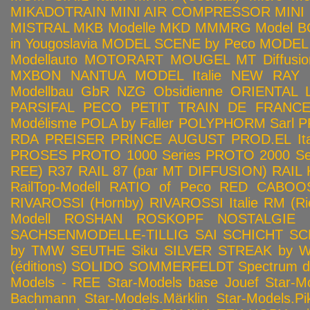
MIKADOTRAIN
MINI AIR COMPRESSOR
MINI
MISTRAL
MKB Modelle
MKD
MMMRG
Model BO
in Yougoslavia
MODEL SCENE by Peco
MODEL 
Modellauto
MOTORART
MOUGEL
MT Diffusio
MXBON
NANTUA MODEL Italie
NEW RAY
Modellbau GbR
NZG
Obsidienne
ORIENTAL L
PARSIFAL
PECO
PETIT TRAIN DE FRANC
Modélisme
POLA by Faller
POLYPHORM Sarl
P
RDA
PREISER
PRINCE AUGUST
PROD.EL Ita
PROSES
PROTO 1000 Series
PROTO 2000 Seri
REE)
R37
RAIL 87 (par MT DIFFUSION)
RAIL 
RailTop-Modell
RATIO of Peco
RED CABOO
RIVAROSSI (Hornby)
RIVAROSSI Italie
RM (Ri
Modell
ROSHAN
ROSKOPF NOSTALGIE
SACHSENMODELLE-TILLIG
SAI
SCHICHT
SC
by TMW
SEUTHE
Siku
SILVER STREAK by Wa
(éditions)
SOLIDO
SOMMERFELDT
Spectrum 
Models - REE
Star-Models base Jouef
Star-M
Bachmann
Star-Models.Märklin
Star-Models.Pi