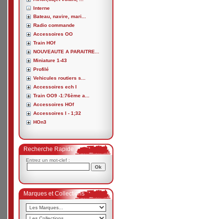
Interne
Bateau, navire, mari...
Radio commande
Accessoires OO
Train HOf
NOUVEAUTE A PARAITRE...
Miniature 1-43
Profilé
Vehicules routiers s...
Accessoires ech I
Train OO9 -1:76ème a...
Accessoires HOf
Accessoires I - 1;32
HOn3
Recherche Rapide
Entrez un mot-clef :
Marques et Collections