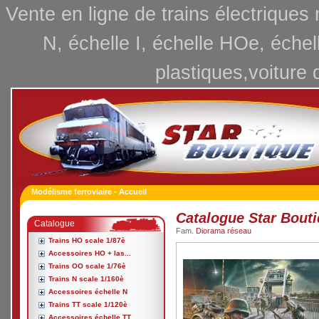
Vente en ligne de trains électriques
N, échelle I, échelle HOe, échel
plastiques,voiture 
Modélisme ferroviaire - Accueil
Catalogue Star Bout
Catalogue
Fam.
Diorama réseau
Trains HO scale 1/87è
Accessoires HO + las...
Trains OO scale 1/76è
Trains N scale 1/160è
Accessoires échelle N
Trains TT scale 1/120è
Accessoires échelle TT