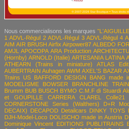
‹
Retour
© 2007-2026 Star Boutique • Tous droits r
Nous commercialisons les marques
"L'AIGUILLE
1
ADVL-Régul 2
ADVL-Régul 3
ADVL-Régul 4
A
AIM
AIR BRUSH
Airfix
Airpower87
ALBEDO FOR
AMJL
APOCOPA
ARA Production
ARCHITECTU
(Hornby)
ARNOLD (Italie)
ARTESANIA LATINA
ATHEARN (Trains in miniature)
ATLAS Edit
AUBERTRAIN
Auhagen
AWM
AXEL'S BAZAR
A
Trains US
BAFFORD DESIGN
BANG made in
MODELISME
BOWSER
BRANCHLINE TRAI
Brumm
BUB
BUSCH
BYMO
C.M.F di Stuardi Al
et GOUPILLE
CARRERA
CLAREL
Colle21
CORNERSTONE Series (Walthers)
D+R Mod
DECAIX)
DECAPOD
Detailcars
DINKY TOYS
DJH-Model-Loco
DOLISCHO made in Austria
D
Dominique Vincent
EDITIONS PUBLITRAINS