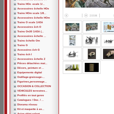
Trains HOe -scale 1/...
Accessoires échelle HOe
Trains HOm scale 1/8...
Accessoires échelle HOm
Trains O scale 1/43è
Accessoires éch O
Trains On30 1/43è (...
Accessoires échelle ...
Trains échelle Om
Trains G
Acessoires éch G
Trains éch I
Accessoires échelle Z
Pièces détachées mat...
Décors, peinture et ...
Equipements digital
Outillage-graissage-...
Figurines,personnage...
OCCASION & COLLECTION
VEHICULES terrestres...
Profilés en tout genre
Catalogues / Doc. / ...
Diorama réseau
Kit et maquette à as...
Avion,objet volant, ...