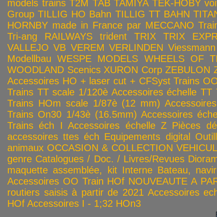
models trains
T2M
TAB
TAMIYA
TEK-HOBY voitu
Group
TILLIG HO Bahn
TILLIG TT BAHN
TITA
HORNBY made in France par MECCANO
Tra
Tri-ang RAILWAYS
trident
TRIX
TRIX EXP
VALLEJO
VB
VEREM
VERLINDEN
Viessmann
Modellbau
WESPE MODELS
WHEELS OF T
WOODLAND Scenics
XURON Corp
ZEBULON
Accessoires HO + laser cut + CFSyst
Trains OO
Trains TT scale 1/120è
Accessoires échelle TT
Trains HOm scale 1/87è (12 mm)
Accessoire
Trains On30 1/43è (16.5mm)
Accessoires éch
Trains éch I
Accessoires échelle Z
Pièces dé
accessoires ttes éch
Equipements digital
Outil
animaux
OCCASION & COLLECTION
VEHICULES
genre
Catalogues / Doc. / Livres/Revues
Diora
maquette assemblée, kit
Interne
Bateau, navir
Accessoires OO
Train HOf
NOUVEAUTE A PAR
routiers saisis à partir de 2021
Accessoires ech
HOf
Accessoires I - 1;32
HOn3