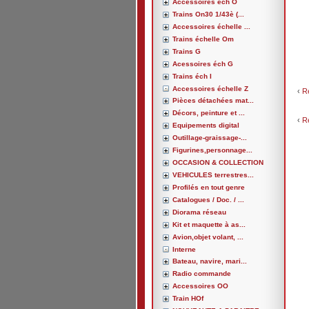
Accessoires éch O
Trains On30 1/43è (...
Accessoires échelle ...
Trains échelle Om
Trains G
Acessoires éch G
Trains éch I
Accessoires échelle Z
‹
R
Pièces détachées mat...
Décors, peinture et ...
‹
R
Equipements digital
Outillage-graissage-...
Figurines,personnage...
OCCASION & COLLECTION
VEHICULES terrestres...
Profilés en tout genre
Catalogues / Doc. / ...
Diorama réseau
Kit et maquette à as...
Avion,objet volant, ...
Interne
Bateau, navire, mari...
Radio commande
Accessoires OO
Train HOf