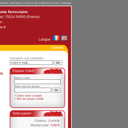
uettes plastiques,voiture de collection,avion, bateau
sme ferroviaire
art. 75014 PARIS (France)
x :
e.fr
Langue :
Contact
Inscription à la newsletter :
Espace Client
t,
Votre e-mail :
Votre mot de passe :
•
Créer votre compte
•
Mot de passe oublié
Votre panier
Contenu :
0
article
Montant total :
0,00 €