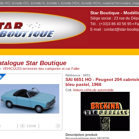
elle HO, échelle OO, échelle N, échelle I, échelle HOe, échelle HOm, matériel ferroviaire, maq
Star Boutique - Modéli
Siège social : 23 rue du Dép
Tél. : (+33)3 86 40 56 95 • Fa
E-mail :
contact@star-boutiqu
atalogue Star Boutique
m.
VEHICULES terrestres ttes catégories et car Faller
Référence : 6651
SAI 6651 HO - Peugeot 204 cabriole
bleu pastel, 1966
Coll.
Voiture,véhicule automobile
Description produit
Nouveauté/new item 06/2026