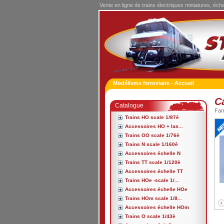
Vente en ligne de trains électriques miniatures, éch
Modélisme ferroviaire - Accueil
C
Catalogue
Fa
Trains HO scale 1/87è
Accessoires HO + las...
Trains OO scale 1/76è
Trains N scale 1/160è
Accessoires échelle N
Trains TT scale 1/120è
Accessoires échelle TT
Trains HOe -scale 1/...
Accessoires échelle HOe
Trains HOm scale 1/8...
Accessoires échelle HOm
Trains O scale 1/43è