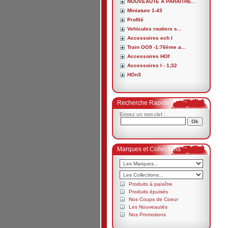
NOUVEAUTE A PARAITRE...
Miniature 1-43
Profilé
Vehicules routiers s...
Accessoires ech I
Train OO9 -1:76ème a...
Accessoires HOf
Accessoires I - 1;32
HOn3
Recherche Rapide
Entrez un mot-clef :
Marques et Collections
Produits à paraître
Produits épuisés
Nos Coups de Coeur
Les Nouveautés
Nos Promotions