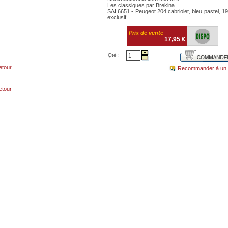
Les classiques par Brekina
SAI 6651 - Peugeot 204 cabriolet, bleu pastel, 19
exclusif
Prix de vente
17,95 €
Qté :
etour
Recommander à un 
etour