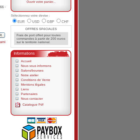
Ouvrir votre panier...
66 -
Sélectionnez votre devise :
EUR
USD
GBP
CHF
OFFRES SPéCIALES
Frais de port offert pour toutes
commandes à partir de 200 euros
ami
sur le territoire national.
Informations
Accueil
Nous vous informons
Salons/bourses
Notre atelier
Conditions de Vente
Mentions légales
Liens
Partenaires
Nous contacter
Catalogue Pdf