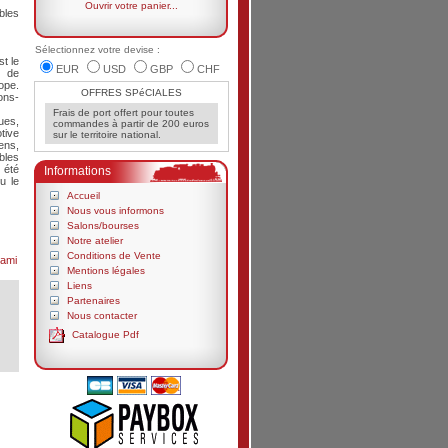
Ouvrir votre panier...
bles
Sélectionnez votre devise :
st le
EUR
USD
GBP
CHF
s de
ope.
OFFRES SPéCIALES
ons-
Frais de port offert pour toutes
es,
commandes à partir de 200 euros
tive
sur le territoire national.
ens,
bles
 été
Informations
u le
Accueil
Nous vous informons
Salons/bourses
Notre atelier
Conditions de Vente
ami
Mentions légales
Liens
Partenaires
Nous contacter
Catalogue Pdf