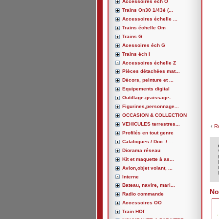
Accessoires éch O
Trains On30 1/43è (...
Accessoires échelle ...
Trains échelle Om
Trains G
Acessoires éch G
Trains éch I
Accessoires échelle Z
Pièces détachées mat...
Décors, peinture et ...
Equipements digital
Outillage-graissage-...
Figurines,personnage...
OCCASION & COLLECTION
VEHICULES terrestres...
‹
R
Profilés en tout genre
Catalogues / Doc. / ...
Diorama réseau
Kit et maquette à as...
Avion,objet volant, ...
Interne
Bateau, navire, mari...
No
Radio commande
Accessoires OO
Train HOf