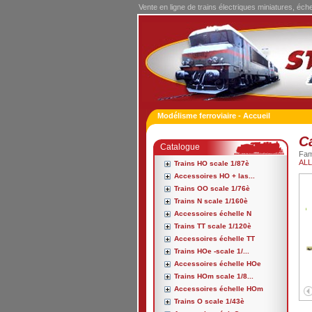
Vente en ligne de trains électriques miniatures, éch
Modélisme ferroviaire - Accueil
C
Catalogue
Fa
ALL
Trains HO scale 1/87è
Accessoires HO + las...
Trains OO scale 1/76è
Trains N scale 1/160è
Accessoires échelle N
Trains TT scale 1/120è
Accessoires échelle TT
Trains HOe -scale 1/...
Accessoires échelle HOe
Trains HOm scale 1/8...
Accessoires échelle HOm
Trains O scale 1/43è