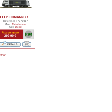
FLEISCHMANN 73...
Référence : 7370017
Marq.
Fleischmann
Coll.
Diesel
Prix de vente
299,90 €
etour