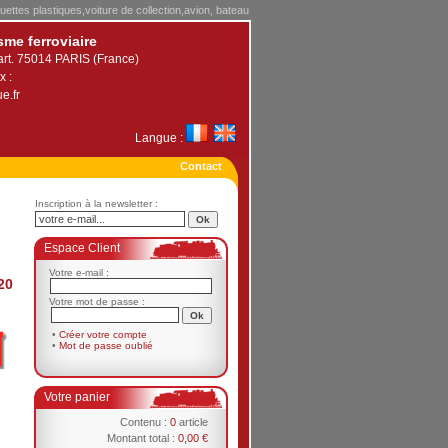
uettes plastiques,voiture de collection,avion, bateau
sme ferroviaire
art. 75014 PARIS (France)
x :
e.fr
Langue :
Contact
Inscription à la newsletter :
Espace Client
Votre e-mail :
20
Votre mot de passe :
•
Créer votre compte
•
Mot de passe oublié
Votre panier
Contenu :
0
article
Montant total :
0,00 €