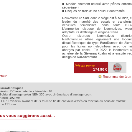
■ Modèle finement détaillé avec pièces enficha
séparément
■ Disques de frein d'une couleur contrastée
RailAdventure Sarl, dont le siège est à Munich, e
leader du marché des essais et transfert
véhicules ferroviaires dans toute l'Eur
L'entreprise dispose de locomotives, wag
adaptateurs d'attelage et wagons-freins.
Outre diverses locomotives électriqu
RailAdventure utilise également une locomo
diesel-électrique de type EuroRunner de Siem
pour les lignes non électrifiées avec de fai
charges par essieu. Fin 2022, la locomotive a
achetée de la Steiermarkbahn et a ensuite reç
design de RailAdventure.
Prix de vente
174,90 €
etour
Recommander à un 
Caractéristiques
Version DC avec interface Nem Next18
Boîtier d'attelage selon NEM 355 avec cinématique d'attelage court.
R mini :192 mm
LED : Trois feux avant et deux feux de fin de convoi inversés en fonction du sens de marche
L = 121 mm
us vous suggérons aussi...