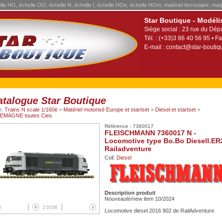
elle HO, échelle OO, échelle N, échelle I, échelle HOe, échelle HOm, matériel ferroviaire, maq
Star Boutique - Modéli
Siège social : 23 rue du Dép
Tél. : (+33)3 86 40 56 95 • Fa
E-mail :
contact@star-boutiqu
atalogue Star Boutique
m.
Trains N scale 1/160è
>
Matériel motorisé Europe et startset
>
Diesel et startset
>
EMAGNE toutes Cies
Référence : 7360017
FLEISCHMANN 7360017 N -
Locomotive type Bo.Bo Diesell.ER
Railadventure
Coll.
Diesel
Description produit
Nouveauté/new item 10/2024
Locomotive diesel 2016 902 de RailAdventure.