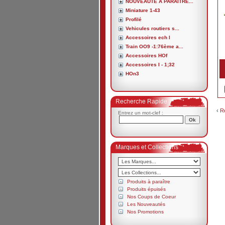
NOUVEAUTE A PARAITRE...
Miniature 1-43
Profilé
Vehicules routiers s...
Accessoires ech I
Train OO9 -1:76ème a...
Accessoires HOf
Accessoires I - 1;32
HOn3
Recherche Rapide
‹
R
Entrez un mot-clef :
Marques et Collections
Produits à paraître
Produits épuisés
Nos Coups de Coeur
Les Nouveautés
Nos Promotions