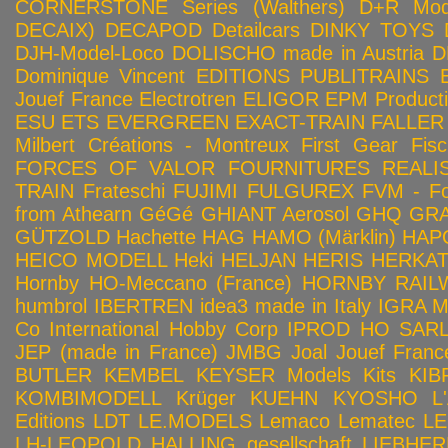
CORNERSTONE Series (Walthers)
D+R Mod
DECAIX)
DECAPOD
Detailcars
DINKY TOYS
DJH-Model-Loco
DOLISCHO made in Austria
D
Dominique Vincent
EDITIONS PUBLITRAINS
Jouef France
Electrotren
ELIGOR
EPM Product
ESU
ETS
EVERGREEN
EXACT-TRAIN
FALLER
Milbert Créations - Montreux
First Gear
Fis
FORCES OF VALOR
FOURNITURES REALIS
TRAIN
Frateschi
FUJIMI
FULGUREX
FVM - Fo
from Athearn
GéGé
GHIANT Aerosol
GHQ
GRA
GÜTZOLD
Hachette
HAG
HAMO (Märklin)
HAP
HEICO MODELL
Heki
HELJAN
HERIS
HERKA
Hornby HO-Meccano (France)
HORNBY RAILWA
humbrol
IBERTREN
idea3 made in Italy
IGRA 
Co
International Hobby Corp
IPROD HO SAR
JEP (made in France)
JMBG
Joal
Jouef Franc
BUTLER
KEMBEL
KEYSER Models Kits
KIB
KOMBIMODELL
Krüger
KUEHN
KYOSHO
L
Editions
LDT
LE.MODELS
Lemaco
Lematec
LE
LH-LEOPOLD HALLING gesellschaft
LIEBHER