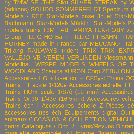
by TMW
SEUTHE
Siku
SILVER STREAK by Wa
(éditions)
SOLIDO
SOMMERFELDT
Spectrum 
Models - REE
Star-Models base Jouef
Star-M
Bachmann
Star-Models.Märklin
Star-Models.Pi
models trains
T2M
TAB
TAMIYA
TEK-HOBY voitu
Group
TILLIG HO Bahn
TILLIG TT BAHN
TITA
HORNBY made in France par MECCANO
Tra
Tri-ang RAILWAYS
trident
TRIX
TRIX EXP
VALLEJO
VB
VEREM
VERLINDEN
Viessmann
Modellbau
WESPE MODELS
WHEELS OF T
WOODLAND Scenics
XURON Corp
ZEBULON
Accessoires HO + laser cut + CFSyst
Trains OO
Trains TT scale 1/120è
Accessoires échelle TT
Trains HOm scale 1/87è (12 mm)
Accessoire
Trains On30 1/43è (16.5mm)
Accessoires éch
Trains éch I
Accessoires échelle Z
Pièces dé
accessoires ttes éch
Equipements digital
Outil
animaux
OCCASION & COLLECTION
VEHICULES
genre
Catalogues / Doc. / Livres/Revues
Diora
maquette assemblée, kit
Interne
Bateau, navir