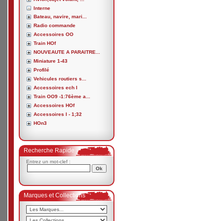
Interne
Bateau, navire, mari...
Radio commande
Accessoires OO
Train HOf
NOUVEAUTE A PARAITRE...
Miniature 1-43
Profilé
Vehicules routiers s...
Accessoires ech I
Train OO9 -1:76ème a...
Accessoires HOf
Accessoires I - 1;32
HOn3
Recherche Rapide
Entrez un mot-clef :
Marques et Collections