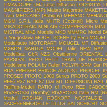
LIMA/JOUEF
LMJ
Loco Diffusion
LOCOSTYL
L
MAGNIFIERS (MP)
Maisto
Majorette
MAKETTE
Train
MECCANO (Bobigny)
MEHANO
MEHANO 
MGM S.R.L Italia
MHTR (Cocktail)
Micro Met
MIKADOTRAIN
MINI AIR COMPRESSOR
MINI
MISTRAL
MKB Modelle
MKD
MMMRG
Model BO
in Yougoslavia
MODEL SCENE by Peco
MODEL 
Modellauto
MOTORART
MOUGEL
MT Diffusio
MXBON
NANTUA MODEL Italie
NEW RAY
Modellbau GbR
NZG
Obsidienne
ORIENTAL L
PARSIFAL
PECO
PETIT TRAIN DE FRANC
Modélisme
POLA by Faller
POLYPHORM Sarl
P
RDA
PREISER
PRINCE AUGUST
PROD.EL Ita
PROSES
PROTO 1000 Series
PROTO 2000 Seri
REE)
R37
RAIL 87 (par MT DIFFUSION)
RAIL 
RailTop-Modell
RATIO of Peco
RED CABOO
RIVAROSSI (Hornby)
RIVAROSSI Italie
RM (Ri
Modell
ROSHAN
ROSKOPF NOSTALGIE
SACHSENMODELLE-TILLIG
SAI
SCHICHT
SC