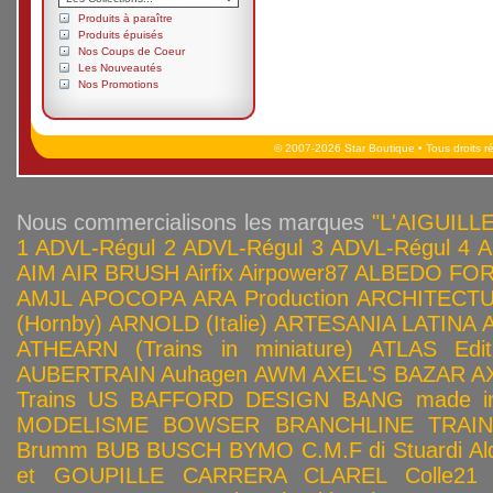
Produits à paraître
Produits épuisés
Nos Coups de Coeur
Les Nouveautés
Nos Promotions
© 2007-2026 Star Boutique • Tous droits r
Nous commercialisons les marques
"L'AIGUILLE
1
ADVL-Régul 2
ADVL-Régul 3
ADVL-Régul 4
A
AIM
AIR BRUSH
Airfix
Airpower87
ALBEDO FOR
AMJL
APOCOPA
ARA Production
ARCHITECTU
(Hornby)
ARNOLD (Italie)
ARTESANIA LATINA
ATHEARN (Trains in miniature)
ATLAS Edit
AUBERTRAIN
Auhagen
AWM
AXEL'S BAZAR
A
Trains US
BAFFORD DESIGN
BANG made in
MODELISME
BOWSER
BRANCHLINE TRAI
Brumm
BUB
BUSCH
BYMO
C.M.F di Stuardi Al
et GOUPILLE
CARRERA
CLAREL
Colle21