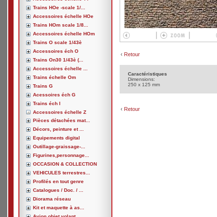
Trains HOe -scale 1/...
Accessoires échelle HOe
Trains HOm scale 1/8...
Accessoires échelle HOm
Trains O scale 1/43è
Accessoires éch O
‹
Retour
Trains On30 1/43è (...
Accessoires échelle ...
Caractéristiques
Trains échelle Om
Dimensions:
250 x 125 mm
Trains G
Acessoires éch G
Trains éch I
‹
Retour
Accessoires échelle Z
Pièces détachées mat...
Décors, peinture et ...
Equipements digital
Outillage-graissage-...
Figurines,personnage...
OCCASION & COLLECTION
VEHICULES terrestres...
Profilés en tout genre
Catalogues / Doc. / ...
Diorama réseau
Kit et maquette à as...
Avion,objet volant, ...