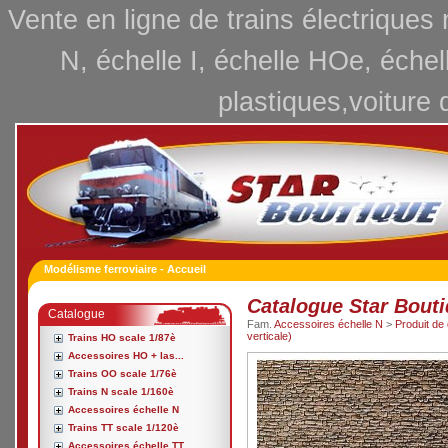
Vente en ligne de trains électriques
N, échelle I, échelle HOe, échel
plastiques,voiture 
Modélisme ferroviaire - Accueil
Catalogue Star Bout
Catalogue
Fam.
Accessoires échelle N
>
Produit de
verticale)
Trains HO scale 1/87è
Accessoires HO + las...
Trains OO scale 1/76è
Trains N scale 1/160è
Accessoires échelle N
Trains TT scale 1/120è
Accessoires échelle TT