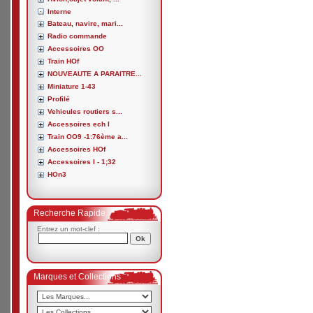
Interne
Bateau, navire, mari...
Radio commande
Accessoires OO
Train HOf
NOUVEAUTE A PARAITRE...
Miniature 1-43
Profilé
Vehicules routiers s...
Accessoires ech I
Train OO9 -1:76ème a...
Accessoires HOf
Accessoires I - 1;32
HOn3
Recherche Rapide
Entrez un mot-clef :
Marques et Collections