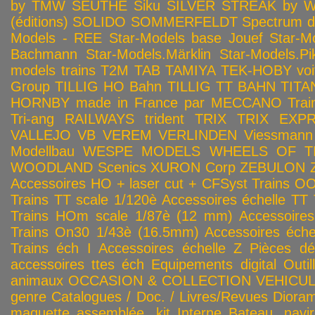
by TMW
SEUTHE
Siku
SILVER STREAK by Wa
(éditions)
SOLIDO
SOMMERFELDT
Spectrum 
Models - REE
Star-Models base Jouef
Star-M
Bachmann
Star-Models.Märklin
Star-Models.Pi
models trains
T2M
TAB
TAMIYA
TEK-HOBY voitu
Group
TILLIG HO Bahn
TILLIG TT BAHN
TITA
HORNBY made in France par MECCANO
Tra
Tri-ang RAILWAYS
trident
TRIX
TRIX EXP
VALLEJO
VB
VEREM
VERLINDEN
Viessmann
Modellbau
WESPE MODELS
WHEELS OF T
WOODLAND Scenics
XURON Corp
ZEBULON
Accessoires HO + laser cut + CFSyst
Trains OO
Trains TT scale 1/120è
Accessoires échelle TT
Trains HOm scale 1/87è (12 mm)
Accessoire
Trains On30 1/43è (16.5mm)
Accessoires éch
Trains éch I
Accessoires échelle Z
Pièces dé
accessoires ttes éch
Equipements digital
Outil
animaux
OCCASION & COLLECTION
VEHICULES
genre
Catalogues / Doc. / Livres/Revues
Diora
maquette assemblée, kit
Interne
Bateau, navir