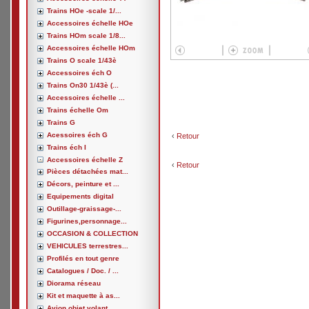
Trains HOe -scale 1/...
Accessoires échelle HOe
Trains HOm scale 1/8...
Accessoires échelle HOm
Trains O scale 1/43è
Accessoires éch O
Trains On30 1/43è (...
Accessoires échelle ...
Trains échelle Om
Trains G
Acessoires éch G
‹
Retour
Trains éch I
Accessoires échelle Z
‹
Retour
Pièces détachées mat...
Décors, peinture et ...
Equipements digital
Outillage-graissage-...
Figurines,personnage...
OCCASION & COLLECTION
VEHICULES terrestres...
Profilés en tout genre
Catalogues / Doc. / ...
Diorama réseau
Kit et maquette à as...
Avion,objet volant, ...