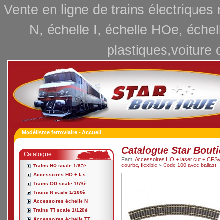
Vente en ligne de trains électriques
N, échelle I, échelle HOe, échel
plastiques,voiture 
Modélisme ferroviaire - Accueil
Catalogue Star Bout
Catalogue
Fam.
Accessoires HO + laser cut + CFSy
courbe, flexible
>
Code 100 avec ballast
Trains HO scale 1/87è
Accessoires HO + las...
Trains OO scale 1/76è
Trains N scale 1/160è
Accessoires échelle N
Trains TT scale 1/120è
Accessoires échelle TT