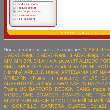
Produits à paraître
Produits épuisés
Nos Coups de Coeur
Les Nouveautés
Nos Promotions
© 2007-2026 Star Boutique • Tous droits r
Nous commercialisons les marques
"L'AIGUILLE
1
ADVL-Régul 2
ADVL-Régul 3
ADVL-Régul 4
A
AIM
AIR BRUSH
Airfix
Airpower87
ALBEDO FOR
AMJL
APOCOPA
ARA Production
ARCHITECTU
(Hornby)
ARNOLD (Italie)
ARTESANIA LATINA
ATHEARN (Trains in miniature)
ATLAS Edit
AUBERTRAIN
Auhagen
AWM
AXEL'S BAZAR
A
Trains US
BAFFORD DESIGN
BANG made in
MODELISME
BOWSER
BRANCHLINE TRAI
Brumm
BUB
BUSCH
BYMO
C.M.F di Stuardi Al
et GOUPILLE
CARRERA
CLAREL
Colle21