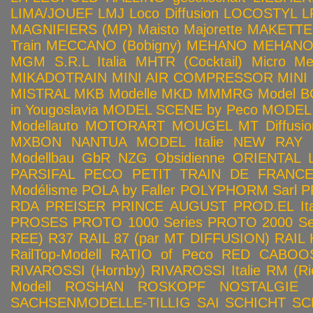
LIMA/JOUEF
LMJ
Loco Diffusion
LOCOSTYL
L
MAGNIFIERS (MP)
Maisto
Majorette
MAKETTE
Train
MECCANO (Bobigny)
MEHANO
MEHANO 
MGM S.R.L Italia
MHTR (Cocktail)
Micro Met
MIKADOTRAIN
MINI AIR COMPRESSOR
MINI
MISTRAL
MKB Modelle
MKD
MMMRG
Model BO
in Yougoslavia
MODEL SCENE by Peco
MODEL 
Modellauto
MOTORART
MOUGEL
MT Diffusio
MXBON
NANTUA MODEL Italie
NEW RAY
Modellbau GbR
NZG
Obsidienne
ORIENTAL L
PARSIFAL
PECO
PETIT TRAIN DE FRANC
Modélisme
POLA by Faller
POLYPHORM Sarl
P
RDA
PREISER
PRINCE AUGUST
PROD.EL Ita
PROSES
PROTO 1000 Series
PROTO 2000 Seri
REE)
R37
RAIL 87 (par MT DIFFUSION)
RAIL 
RailTop-Modell
RATIO of Peco
RED CABOO
RIVAROSSI (Hornby)
RIVAROSSI Italie
RM (Ri
Modell
ROSHAN
ROSKOPF NOSTALGIE
SACHSENMODELLE-TILLIG
SAI
SCHICHT
SC