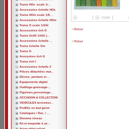
Trains HOe -scale 1/...
Accessoires échelle HOe
Trains HOm scale 1/8...
Accessoires échelle HOm
Trains O scale 1/43è
‹
Retour
Accessoires éch O
Trains On30 1/43è (...
Accessoires échelle ...
‹
Retour
Trains échelle Om
Trains G
Acessoires éch G
Trains éch I
Accessoires échelle Z
Pièces détachées mat...
Décors, peinture et ...
Equipements digital
Outillage-graissage-...
Figurines,personnage...
OCCASION & COLLECTION
VEHICULES terrestres...
Profilés en tout genre
Catalogues / Doc. / ...
Diorama réseau
Kit et maquette à as...
Avion,objet volant, ...