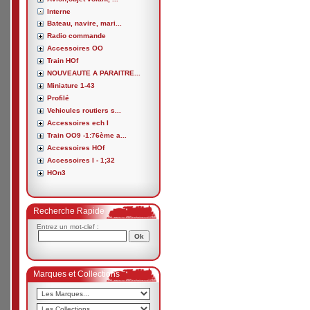
Interne
Bateau, navire, mari...
Radio commande
Accessoires OO
Train HOf
NOUVEAUTE A PARAITRE...
Miniature 1-43
Profilé
Vehicules routiers s...
Accessoires ech I
Train OO9 -1:76ème a...
Accessoires HOf
Accessoires I - 1;32
HOn3
Recherche Rapide
Entrez un mot-clef :
Marques et Collections