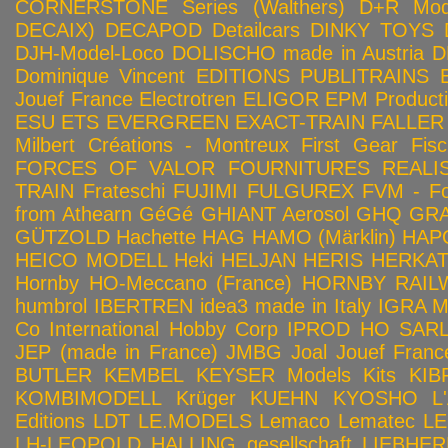
CORNERSTONE Series (Walthers)
D+R Mod
DECAIX)
DECAPOD
Detailcars
DINKY TOYS
DJH-Model-Loco
DOLISCHO made in Austria
D
Dominique Vincent
EDITIONS PUBLITRAINS
Jouef France
Electrotren
ELIGOR
EPM Product
ESU
ETS
EVERGREEN
EXACT-TRAIN
FALLER
Milbert Créations - Montreux
First Gear
Fis
FORCES OF VALOR
FOURNITURES REALIS
TRAIN
Frateschi
FUJIMI
FULGUREX
FVM - Fo
from Athearn
GéGé
GHIANT Aerosol
GHQ
GRA
GÜTZOLD
Hachette
HAG
HAMO (Märklin)
HAP
HEICO MODELL
Heki
HELJAN
HERIS
HERKA
Hornby HO-Meccano (France)
HORNBY RAILWA
humbrol
IBERTREN
idea3 made in Italy
IGRA 
Co
International Hobby Corp
IPROD HO SAR
JEP (made in France)
JMBG
Joal
Jouef Franc
BUTLER
KEMBEL
KEYSER Models Kits
KIB
KOMBIMODELL
Krüger
KUEHN
KYOSHO
L
Editions
LDT
LE.MODELS
Lemaco
Lematec
LE
LH-LEOPOLD HALLING gesellschaft
LIEBHER