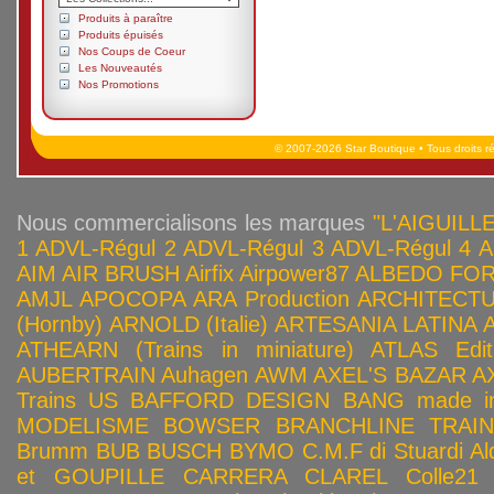
Produits à paraître
Produits épuisés
Nos Coups de Coeur
Les Nouveautés
Nos Promotions
© 2007-2026 Star Boutique • Tous droits r
Nous commercialisons les marques
"L'AIGUILLE
1
ADVL-Régul 2
ADVL-Régul 3
ADVL-Régul 4
A
AIM
AIR BRUSH
Airfix
Airpower87
ALBEDO FOR
AMJL
APOCOPA
ARA Production
ARCHITECTU
(Hornby)
ARNOLD (Italie)
ARTESANIA LATINA
ATHEARN (Trains in miniature)
ATLAS Edit
AUBERTRAIN
Auhagen
AWM
AXEL'S BAZAR
A
Trains US
BAFFORD DESIGN
BANG made in
MODELISME
BOWSER
BRANCHLINE TRAI
Brumm
BUB
BUSCH
BYMO
C.M.F di Stuardi Al
et GOUPILLE
CARRERA
CLAREL
Colle21