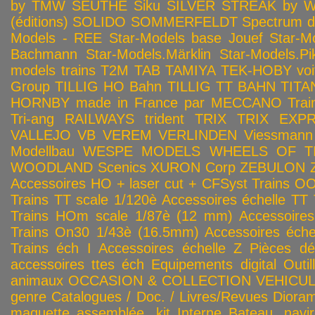
by TMW
SEUTHE
Siku
SILVER STREAK by Wa
(éditions)
SOLIDO
SOMMERFELDT
Spectrum 
Models - REE
Star-Models base Jouef
Star-M
Bachmann
Star-Models.Märklin
Star-Models.Pi
models trains
T2M
TAB
TAMIYA
TEK-HOBY voitu
Group
TILLIG HO Bahn
TILLIG TT BAHN
TITA
HORNBY made in France par MECCANO
Tra
Tri-ang RAILWAYS
trident
TRIX
TRIX EXP
VALLEJO
VB
VEREM
VERLINDEN
Viessmann
Modellbau
WESPE MODELS
WHEELS OF T
WOODLAND Scenics
XURON Corp
ZEBULON
Accessoires HO + laser cut + CFSyst
Trains OO
Trains TT scale 1/120è
Accessoires échelle TT
Trains HOm scale 1/87è (12 mm)
Accessoire
Trains On30 1/43è (16.5mm)
Accessoires éch
Trains éch I
Accessoires échelle Z
Pièces dé
accessoires ttes éch
Equipements digital
Outil
animaux
OCCASION & COLLECTION
VEHICULES
genre
Catalogues / Doc. / Livres/Revues
Diora
maquette assemblée, kit
Interne
Bateau, navir