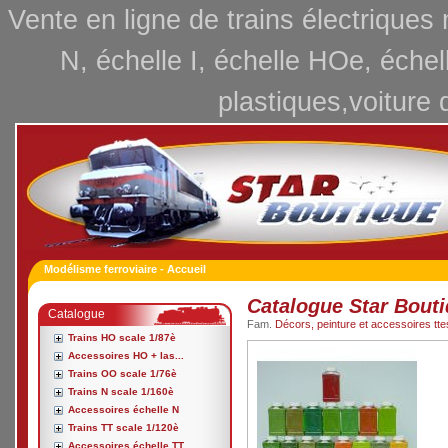
Vente en ligne de trains électriques
N, échelle I, échelle HOe, échel
plastiques,voiture 
Modélisme ferroviaire - Accueil
Catalogue Star Bout
Catalogue
Fam.
Décors, peinture et accessoires tt
Trains HO scale 1/87è
Accessoires HO + las...
Trains OO scale 1/76è
Trains N scale 1/160è
Accessoires échelle N
Trains TT scale 1/120è
Accessoires échelle TT