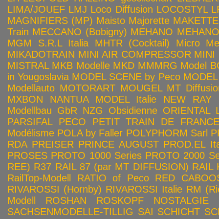
LIMA/JOUEF
LMJ
Loco Diffusion
LOCOSTYL
L
MAGNIFIERS (MP)
Maisto
Majorette
MAKETTE
Train
MECCANO (Bobigny)
MEHANO
MEHANO 
MGM S.R.L Italia
MHTR (Cocktail)
Micro Met
MIKADOTRAIN
MINI AIR COMPRESSOR
MINI
MISTRAL
MKB Modelle
MKD
MMMRG
Model BO
in Yougoslavia
MODEL SCENE by Peco
MODEL 
Modellauto
MOTORART
MOUGEL
MT Diffusio
MXBON
NANTUA MODEL Italie
NEW RAY
Modellbau GbR
NZG
Obsidienne
ORIENTAL L
PARSIFAL
PECO
PETIT TRAIN DE FRANC
Modélisme
POLA by Faller
POLYPHORM Sarl
P
RDA
PREISER
PRINCE AUGUST
PROD.EL Ita
PROSES
PROTO 1000 Series
PROTO 2000 Seri
REE)
R37
RAIL 87 (par MT DIFFUSION)
RAIL 
RailTop-Modell
RATIO of Peco
RED CABOO
RIVAROSSI (Hornby)
RIVAROSSI Italie
RM (Ri
Modell
ROSHAN
ROSKOPF NOSTALGIE
SACHSENMODELLE-TILLIG
SAI
SCHICHT
SC