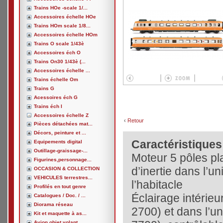
Trains HOe -scale 1/...
Accessoires échelle HOe
Trains HOm scale 1/8...
Accessoires échelle HOm
Trains O scale 1/43è
Accessoires éch O
Trains On30 1/43è (...
Accessoires échelle ...
Trains échelle Om
Trains G
Acessoires éch G
Trains éch I
Accessoires échelle Z
‹
Retour
Pièces détachées mat...
Décors, peinture et ...
Caractéristiques
Equipements digital
Outillage-graissage-...
Moteur 5 pôles pl
Figurines,personnage...
d’inertie dans l’
OCCASION & COLLECTION
VEHICULES terrestres...
l’habitacle
Profilés en tout genre
Éclairage intérieu
Catalogues / Doc. / ...
Diorama réseau
2700) et dans l’u
Kit et maquette à as...
Avion,objet volant, ...