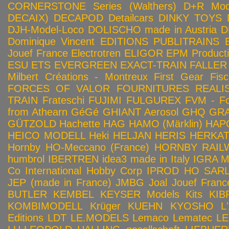
CORNERSTONE Series (Walthers)
D+R Mod
DECAIX)
DECAPOD
Detailcars
DINKY TOYS
DJH-Model-Loco
DOLISCHO made in Austria
D
Dominique Vincent
EDITIONS PUBLITRAINS
Jouef France
Electrotren
ELIGOR
EPM Product
ESU
ETS
EVERGREEN
EXACT-TRAIN
FALLER
Milbert Créations - Montreux
First Gear
Fis
FORCES OF VALOR
FOURNITURES REALIS
TRAIN
Frateschi
FUJIMI
FULGUREX
FVM - Fo
from Athearn
GéGé
GHIANT Aerosol
GHQ
GRA
GÜTZOLD
Hachette
HAG
HAMO (Märklin)
HAP
HEICO MODELL
Heki
HELJAN
HERIS
HERKA
Hornby HO-Meccano (France)
HORNBY RAILWA
humbrol
IBERTREN
idea3 made in Italy
IGRA 
Co
International Hobby Corp
IPROD HO SAR
JEP (made in France)
JMBG
Joal
Jouef Franc
BUTLER
KEMBEL
KEYSER Models Kits
KIB
KOMBIMODELL
Krüger
KUEHN
KYOSHO
L
Editions
LDT
LE.MODELS
Lemaco
Lematec
LE