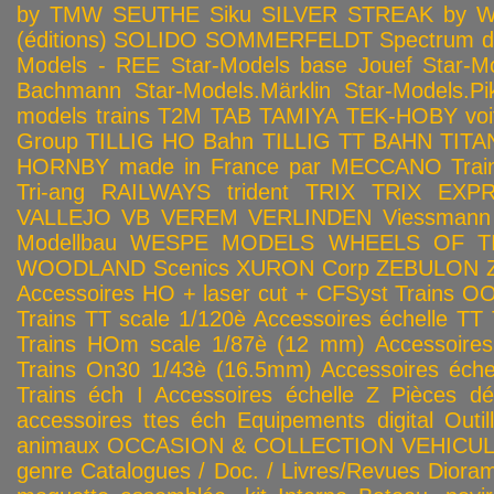
by TMW
SEUTHE
Siku
SILVER STREAK by Wa
(éditions)
SOLIDO
SOMMERFELDT
Spectrum 
Models - REE
Star-Models base Jouef
Star-M
Bachmann
Star-Models.Märklin
Star-Models.Pi
models trains
T2M
TAB
TAMIYA
TEK-HOBY voitu
Group
TILLIG HO Bahn
TILLIG TT BAHN
TITA
HORNBY made in France par MECCANO
Tra
Tri-ang RAILWAYS
trident
TRIX
TRIX EXP
VALLEJO
VB
VEREM
VERLINDEN
Viessmann
Modellbau
WESPE MODELS
WHEELS OF T
WOODLAND Scenics
XURON Corp
ZEBULON
Accessoires HO + laser cut + CFSyst
Trains OO
Trains TT scale 1/120è
Accessoires échelle TT
Trains HOm scale 1/87è (12 mm)
Accessoire
Trains On30 1/43è (16.5mm)
Accessoires éch
Trains éch I
Accessoires échelle Z
Pièces dé
accessoires ttes éch
Equipements digital
Outil
animaux
OCCASION & COLLECTION
VEHICULES
genre
Catalogues / Doc. / Livres/Revues
Diora