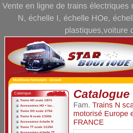
Vente en ligne de trains électriques
N, échelle I, échelle HOe, échel
plastiques,voiture 
Modélisme ferroviaire - Accueil
Catalogue 
Catalogue
Trains HO scale 1/87è
Fam.
Trains N sc
Accessoires HO + las...
Trains OO scale 1/76è
motorisé Europe e
Trains N scale 1/160è
FRANCE
Accessoires échelle N
Trains TT scale 1/120è
Accessoires échelle TT