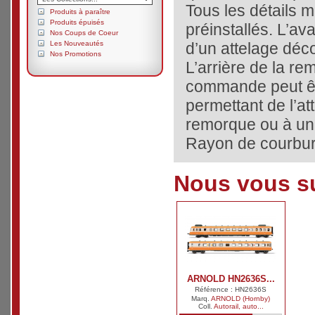
Tous les détails 
Produits à paraître
Produits épuisés
préinstallés. L’ava
Nos Coups de Coeur
Les Nouveautés
d’un attelage déco
Nos Promotions
L’arrière de la r
commande peut êtr
permettant de l’a
remorque ou à un
Rayon de courbur
Nous vous su
ARNOLD HN2636S...
Référence : HN2636S
Marq.
ARNOLD (Hornby)
Coll.
Autorail, auto...