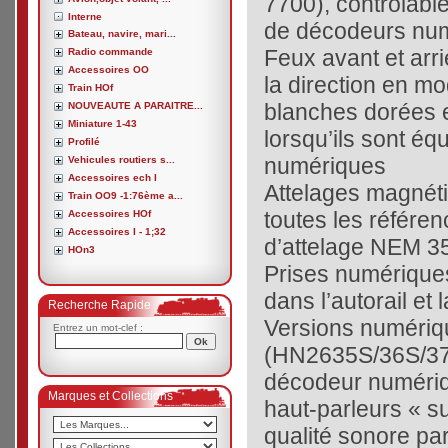
7700), contrôlable
Interne
de décodeurs nu
Bateau, navire, mari...
Feux avant et arr
Radio commande
Accessoires OO
la direction en m
Train HOf
blanches dorées e
NOUVEAUTE A PARAITRE...
Miniature 1-43
lorsqu’ils sont é
Profilé
numériques
Vehicules routiers s...
Accessoires ech I
Attelages magné
Train OO9 -1:76ème a...
toutes les référe
Accessoires HOf
Accessoires I - 1;32
d’attelage NEM 35
HOn3
Prises numérique
dans l’autorail et
Recherche Rapide
Versions numériq
Entrez un mot-clef :
(HN2635S/36S/37
décodeur numéri
Marques et Collections
haut-parleurs « s
qualité sonore par