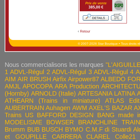
Prix de vente
385,00 €
‹
Retour
© 2007-2026 Star Boutique • Tous droits r
Nous commercialisons les marques
"L'AIGUILLE
1
ADVL-Régul 2
ADVL-Régul 3
ADVL-Régul 4
A
AIM
AIR BRUSH
Airfix
Airpower87
ALBEDO FOR
AMJL
APOCOPA
ARA Production
ARCHITECTU
(Hornby)
ARNOLD (Italie)
ARTESANIA LATINA
ATHEARN (Trains in miniature)
ATLAS Edit
AUBERTRAIN
Auhagen
AWM
AXEL'S BAZAR
A
Trains US
BAFFORD DESIGN
BANG made in
MODELISME
BOWSER
BRANCHLINE TRAI
Brumm
BUB
BUSCH
BYMO
C.M.F di Stuardi Al
et GOUPILLE
CARRERA
CLAREL
Colle21