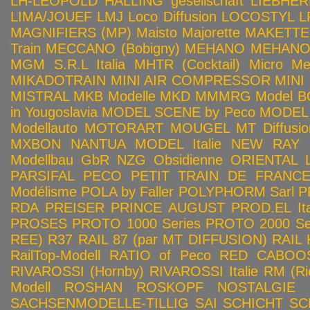
LH-LEOPOLD HALLING gesellschaft
LIEBHER
LIMA/JOUEF
LMJ
Loco Diffusion
LOCOSTYL
L
MAGNIFIERS (MP)
Maisto
Majorette
MAKETTE
Train
MECCANO (Bobigny)
MEHANO
MEHANO 
MGM S.R.L Italia
MHTR (Cocktail)
Micro Met
MIKADOTRAIN
MINI AIR COMPRESSOR
MINI
MISTRAL
MKB Modelle
MKD
MMMRG
Model BO
in Yougoslavia
MODEL SCENE by Peco
MODEL 
Modellauto
MOTORART
MOUGEL
MT Diffusio
MXBON
NANTUA MODEL Italie
NEW RAY
Modellbau GbR
NZG
Obsidienne
ORIENTAL L
PARSIFAL
PECO
PETIT TRAIN DE FRANC
Modélisme
POLA by Faller
POLYPHORM Sarl
P
RDA
PREISER
PRINCE AUGUST
PROD.EL Ita
PROSES
PROTO 1000 Series
PROTO 2000 Seri
REE)
R37
RAIL 87 (par MT DIFFUSION)
RAIL 
RailTop-Modell
RATIO of Peco
RED CABOO
RIVAROSSI (Hornby)
RIVAROSSI Italie
RM (Ri
Modell
ROSHAN
ROSKOPF NOSTALGIE
SACHSENMODELLE-TILLIG
SAI
SCHICHT
SC