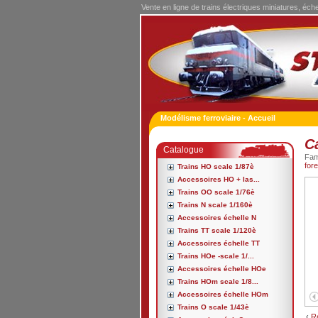
Vente en ligne de trains électriques miniatures, éch
Modélisme ferroviaire - Accueil
C
Catalogue
Fa
for
Trains HO scale 1/87è
Accessoires HO + las...
Trains OO scale 1/76è
Trains N scale 1/160è
Accessoires échelle N
Trains TT scale 1/120è
Accessoires échelle TT
Trains HOe -scale 1/...
Accessoires échelle HOe
Trains HOm scale 1/8...
Accessoires échelle HOm
Trains O scale 1/43è
‹
R