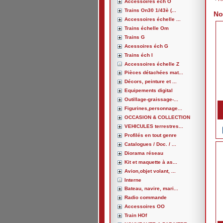
Accessoires éch O
Trains On30 1/43è (...
No
Accessoires échelle ...
Trains échelle Om
Trains G
Acessoires éch G
Trains éch I
Accessoires échelle Z
Pièces détachées mat...
Décors, peinture et ...
Equipements digital
Outillage-graissage-...
Figurines,personnage...
OCCASION & COLLECTION
VEHICULES terrestres...
Profilés en tout genre
Catalogues / Doc. / ...
Diorama réseau
Kit et maquette à as...
Avion,objet volant, ...
Interne
Bateau, navire, mari...
Radio commande
Accessoires OO
Train HOf