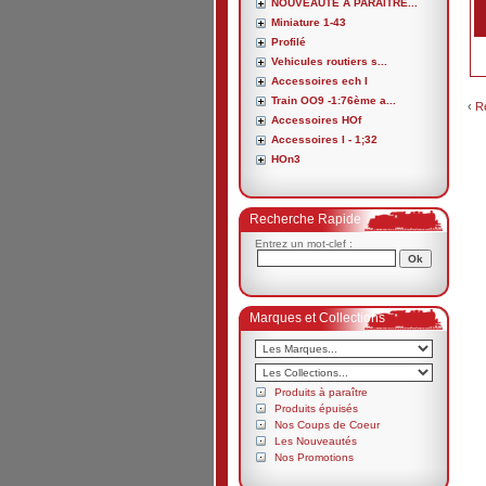
NOUVEAUTE A PARAITRE...
Miniature 1-43
Profilé
Vehicules routiers s...
Accessoires ech I
Train OO9 -1:76ème a...
‹
R
Accessoires HOf
Accessoires I - 1;32
HOn3
Recherche Rapide
Entrez un mot-clef :
Marques et Collections
Produits à paraître
Produits épuisés
Nos Coups de Coeur
Les Nouveautés
Nos Promotions