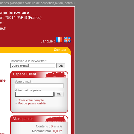
uettes plastiques,voiture de collection,avion, bateau
sme ferroviaire
art. 75014 PARIS (France)
x :
e.fr
Langue :
Contact
Inscription à la newsletter :
Espace Client
ame
Votre e-mail :
Votre mot de passe :
•
Créer votre compte
•
Mot de passe oublié
Votre panier
Contenu :
0
article
Montant total :
0,00 €