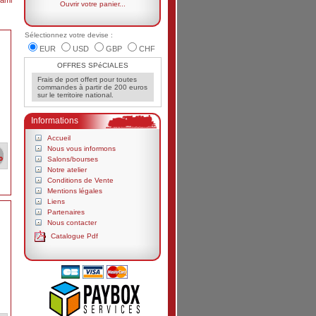
ami
Ouvrir votre panier...
Sélectionnez votre devise :
EUR
USD
GBP
CHF
OFFRES SPéCIALES
Frais de port offert pour toutes
commandes à partir de 200 euros
sur le territoire national.
Informations
Accueil
Nous vous informons
Salons/bourses
Notre atelier
Conditions de Vente
Mentions légales
Liens
Partenaires
Nous contacter
Catalogue Pdf