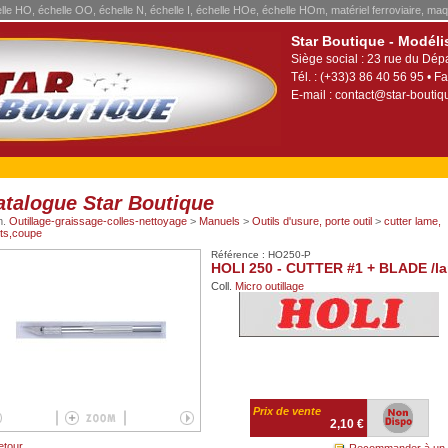
elle HO, échelle OO, échelle N, échelle I, échelle HOe, échelle HOm, matériel ferroviaire, maq
Star Boutique - Modéli
Siège social : 23 rue du Dép
Tél. : (+33)3 86 40 56 95 • Fa
E-mail :
contact@star-boutiqu
atalogue Star Boutique
m.
Outillage-graissage-colles-nettoyage
>
Manuels
>
Outils d'usure, porte outil
>
cutter lame,
ets,coupe
Référence : HO250-P
HOLI 250 - CUTTER #1 + BLADE /l
Coll.
Micro outillage
Prix de vente
2,10 €
etour