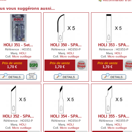
Recommander à un 
us vous suggérons aussi...
HOLI 351 - Set...
HOLI 350 - SPA...
HOLI 353 - SPA...
Référence : HO351
Référence : HO350-P
Référence : HO353-P
Marq.
HOLI
Marq.
HOLI
Marq.
HOLI
Coll.
Micro outillage
Coll.
Micro outillage
Coll.
Micro outillage
Prix de vente
Prix de vente
Prix de vente
1,70 €
1,70 €
1,70 €
HOLI 352 - SPA...
HOLI 354 - SPA...
HOLI 355 - SPA...
Référence : HO352-P
Référence : HO354-P
Référence : HO355-P
Marq.
HOLI
Marq.
HOLI
Marq.
HOLI
Coll.
Micro outillage
Coll.
Micro outillage
Coll.
Micro outillage