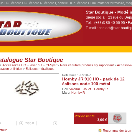
elle HO, échelle OO, échelle N, échelle I, échelle HOe, échelle HOm, matériel ferroviaire, maq
Star Boutique - Modéli
Siège social : 23 rue du Dép
Tél. : (+33)3 86 40 56 95 • Fa
E-mail :
contact@star-boutiqu
atalogue Star Boutique
m.
Accessoires HO + laser cut + CFSyst
>
Rails et autres produits s'y rapportant
>
Accessoir
ixation et finition
>
Eclisses métalliques
Référence : JR910-P
Hornby JR 910 HO - pack de 12
éclisses code 100 métal
Coll.
Voie/rail - Jouef - Hornby R
Marq.
Hornby.R
Prix de vente
3,00 €
etour
Recommander à un 