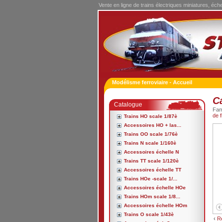
Vente en ligne de trains électriques miniatures, éch
Modélisme ferroviaire - Accueil
C
Catalogue
Fa
de f
Trains HO scale 1/87è
Accessoires HO + las...
Trains OO scale 1/76è
Trains N scale 1/160è
Accessoires échelle N
Trains TT scale 1/120è
Accessoires échelle TT
Trains HOe -scale 1/...
Accessoires échelle HOe
Trains HOm scale 1/8...
Accessoires échelle HOm
Trains O scale 1/43è
‹
R