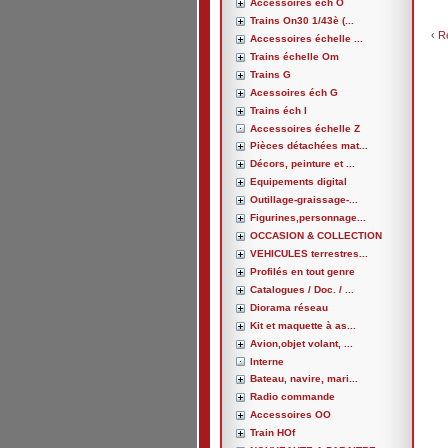
Accessoires éch O
Trains On30 1/43è (...
‹
R
Accessoires échelle ...
Trains échelle Om
Trains G
Acessoires éch G
Trains éch I
Accessoires échelle Z
Pièces détachées mat...
Décors, peinture et ...
Equipements digital
Outillage-graissage-...
Figurines,personnage...
OCCASION & COLLECTION
VEHICULES terrestres...
Profilés en tout genre
Catalogues / Doc. / ...
Diorama réseau
Kit et maquette à as...
Avion,objet volant, ...
Interne
Bateau, navire, mari...
Radio commande
Accessoires OO
Train HOf