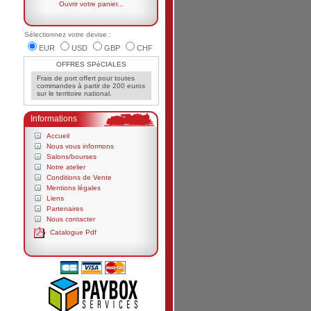
Ouvrir votre panier...
Sélectionnez votre devise :
EUR
USD
GBP
CHF
OFFRES SPéCIALES
Frais de port offert pour toutes
commandes à partir de 200 euros
sur le territoire national.
Informations
Accueil
Nous vous informons
Salons/bourses
Notre atelier
Conditions de Vente
Mentions légales
Liens
Partenaires
Nous contacter
Catalogue Pdf