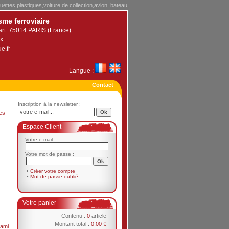
uettes plastiques,voiture de collection,avion, bateau
sme ferroviaire
art. 75014 PARIS (France)
x :
e.fr
Langue :
Contact
Inscription à la newsletter :
es
Espace Client
Votre e-mail :
Votre mot de passe :
•
Créer votre compte
•
Mot de passe oublié
Votre panier
Contenu :
0
article
Montant total :
0,00 €
ami