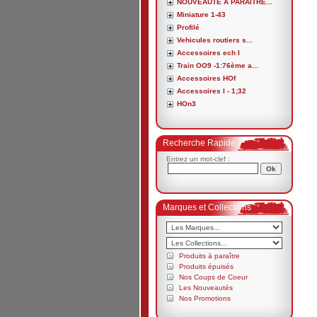
NOUVEAUTE A PARAITRE...
Miniature 1-43
Profilé
Vehicules routiers s...
Accessoires ech I
Train OO9 -1:76ème a...
Accessoires HOf
Accessoires I - 1;32
HOn3
Recherche Rapide
Entrez un mot-clef :
Marques et Collections
Produits à paraître
Produits épuisés
Nos Coups de Coeur
Les Nouveautés
Nos Promotions