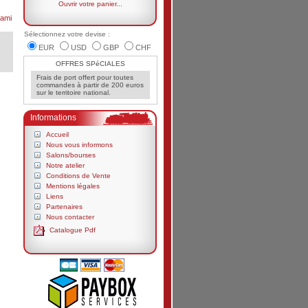
Ouvrir votre panier...
ami
Sélectionnez votre devise :
EUR
USD
GBP
CHF
OFFRES SPéCIALES
Frais de port offert pour toutes
commandes à partir de 200 euros
sur le territoire national.
Informations
Accueil
Nous vous informons
Salons/bourses
Notre atelier
Conditions de Vente
Mentions légales
Liens
Partenaires
Nous contacter
Catalogue Pdf