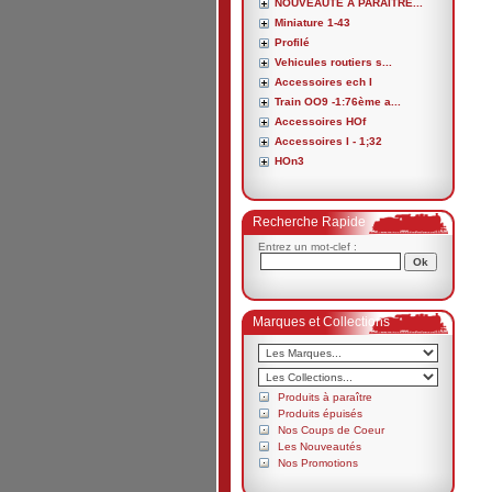
NOUVEAUTE A PARAITRE...
Miniature 1-43
Profilé
Vehicules routiers s...
Accessoires ech I
Train OO9 -1:76ème a...
Accessoires HOf
Accessoires I - 1;32
HOn3
Recherche Rapide
Entrez un mot-clef :
Marques et Collections
Produits à paraître
Produits épuisés
Nos Coups de Coeur
Les Nouveautés
Nos Promotions