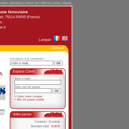
uettes plastiques,voiture de collection,avion, bateau
sme ferroviaire
art. 75014 PARIS (France)
x :
e.fr
Langue :
Contact
Inscription à la newsletter :
Espace Client
WL
Votre e-mail :
Votre mot de passe :
•
Créer votre compte
•
Mot de passe oublié
968,
227-
Votre panier
Contenu :
0
article
Montant total :
0,00 €