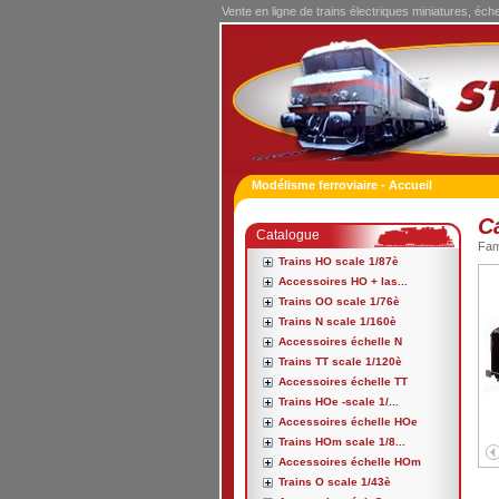
Vente en ligne de trains électriques miniatures, éch
Modélisme ferroviaire - Accueil
C
Catalogue
Fa
Trains HO scale 1/87è
Accessoires HO + las...
Trains OO scale 1/76è
Trains N scale 1/160è
Accessoires échelle N
Trains TT scale 1/120è
Accessoires échelle TT
Trains HOe -scale 1/...
Accessoires échelle HOe
Trains HOm scale 1/8...
Accessoires échelle HOm
Trains O scale 1/43è