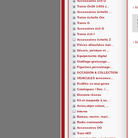
Accessoires éch O
Trains On30 1/43è (...
‹
R
Accessoires échelle ...
Trains échelle Om
Trains G
Acessoires éch G
Trains éch I
Accessoires échelle Z
‹
R
Pièces détachées mat...
Décors, peinture et ...
Equipements digital
Outillage-graissage-...
Figurines,personnage...
OCCASION & COLLECTION
VEHICULES terrestres...
Profilés en tout genre
Catalogues / Doc. / ...
Diorama réseau
Kit et maquette à as...
Avion,objet volant, ...
Interne
Bateau, navire, mari...
Radio commande
Accessoires OO
Train HOf