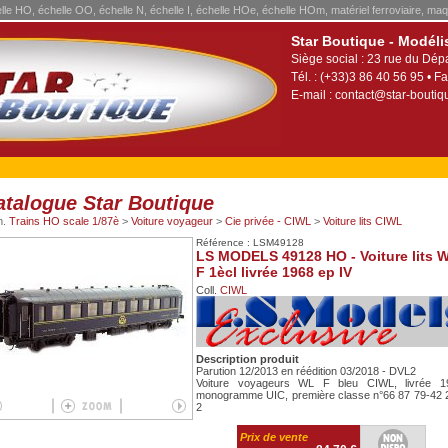
elle HO, échelle OO, échelle N, échelle I, échelle HOe, échelle HOm, matériel ferroviaire, maq
Star Boutique - Modéli
Siège social : 23 rue du Dép
Tél. : (+33)3 86 40 56 95 • Fa
E-mail :
contact@star-boutiqu
atalogue Star Boutique
m.
Trains HO scale 1/87è
>
Voiture voyageur
>
Cie privée - CIWL
>
Voiture lits CIWL
Référence : LSM49128
LS MODELS 49128 HO - Voiture lits 
F 1ècl livrée 1968 ep IV
Coll.
CIWL
Description produit
Parution 12/2013 en réédition 03/2018 - DVL2
Voiture voyageurs WL F bleu CIWL, livrée 1
monogramme UIC, première classe n°66 87 79-42 
2
Prix de vente