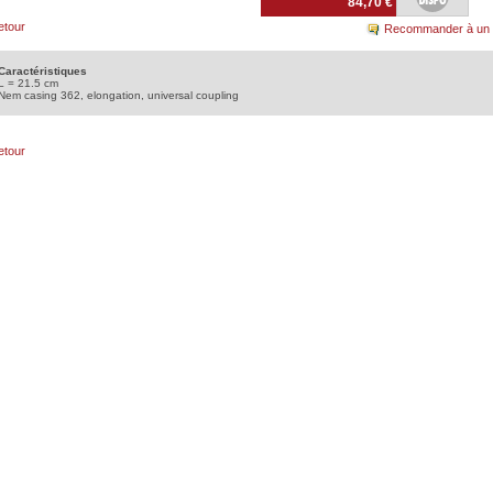
84,70 €
etour
Recommander à un 
Caractéristiques
L = 21.5 cm
Nem casing 362, elongation, universal coupling
etour