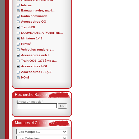
Interne
Bateau, navire, mari...
Radio commande
Accessoires OO
Train HOf
NOUVEAUTE A PARAITRE...
Miniature 1-43
Profilé
Vehicules routiers s...
Accessoires ech I
Train OO9 -1:76ème a...
Accessoires HOf
Accessoires I - 1;32
HOn3
Recherche Rapide
Entrez un mot-clef :
Marques et Collections