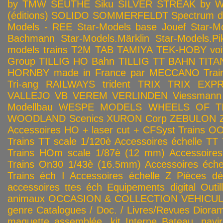
by TMW
SEUTHE
Siku
SILVER STREAK by Wa
(éditions)
SOLIDO
SOMMERFELDT
Spectrum 
Models - REE
Star-Models base Jouef
Star-M
Bachmann
Star-Models.Märklin
Star-Models.Pi
models trains
T2M
TAB
TAMIYA
TEK-HOBY voitu
Group
TILLIG HO Bahn
TILLIG TT BAHN
TITA
HORNBY made in France par MECCANO
Tra
Tri-ang RAILWAYS
trident
TRIX
TRIX EXP
VALLEJO
VB
VEREM
VERLINDEN
Viessmann
Modellbau
WESPE MODELS
WHEELS OF T
WOODLAND Scenics
XURON Corp
ZEBULON
Accessoires HO + laser cut + CFSyst
Trains OO
Trains TT scale 1/120è
Accessoires échelle TT
Trains HOm scale 1/87è (12 mm)
Accessoire
Trains On30 1/43è (16.5mm)
Accessoires éch
Trains éch I
Accessoires échelle Z
Pièces dé
accessoires ttes éch
Equipements digital
Outil
animaux
OCCASION & COLLECTION
VEHICULES
genre
Catalogues / Doc. / Livres/Revues
Diora
maquette assemblée, kit
Interne
Bateau, navir