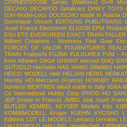
CORNERSTONE Series (Walthers)
D+R Mod
DECAIX)
DECAPOD
Detailcars
DINKY TOYS
DJH-Model-Loco
DOLISCHO made in Austria
D
Dominique Vincent
EDITIONS PUBLITRAINS
Jouef France
Electrotren
ELIGOR
EPM Product
ESU
ETS
EVERGREEN
EXACT-TRAIN
FALLER
Milbert Créations - Montreux
First Gear
Fis
FORCES OF VALOR
FOURNITURES REALIS
TRAIN
Frateschi
FUJIMI
FULGUREX
FVM - Fo
from Athearn
GéGé
GHIANT Aerosol
GHQ
GRA
GÜTZOLD
Hachette
HAG
HAMO (Märklin)
HAP
HEICO MODELL
Heki
HELJAN
HERIS
HERKA
Hornby HO-Meccano (France)
HORNBY RAILWA
humbrol
IBERTREN
idea3 made in Italy
IGRA 
Co
International Hobby Corp
IPROD HO SAR
JEP (made in France)
JMBG
Joal
Jouef Franc
BUTLER
KEMBEL
KEYSER Models Kits
KIB
KOMBIMODELL
Krüger
KUEHN
KYOSHO
L
Editions
LDT
LE.MODELS
Lemaco
Lematec
LE
LH-LEOPOLD HALLING gesellschaft
LIEBHER