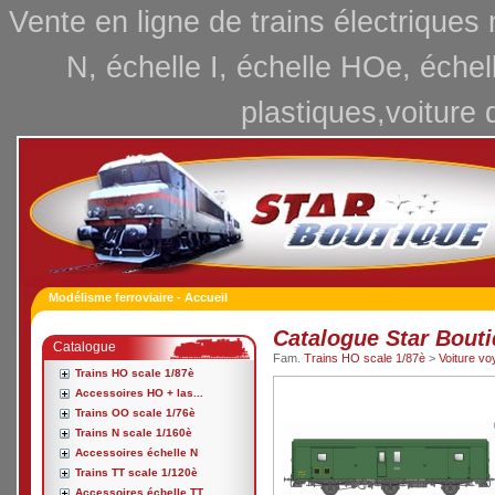
Vente en ligne de trains électriques
N, échelle I, échelle HOe, échel
plastiques,voiture 
Modélisme ferroviaire - Accueil
Catalogue Star Bout
Catalogue
Fam.
Trains HO scale 1/87è
>
Voiture v
Trains HO scale 1/87è
Accessoires HO + las...
Trains OO scale 1/76è
Trains N scale 1/160è
Accessoires échelle N
Trains TT scale 1/120è
Accessoires échelle TT