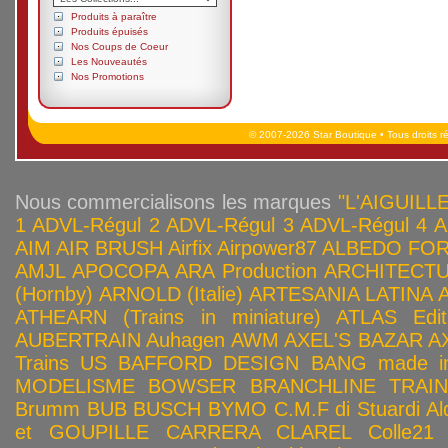
Produits à paraître
Produits épuisés
Nos Coups de Coeur
Les Nouveautés
Nos Promotions
© 2007-2026 Star Boutique • Tous droits r
Nous commercialisons les marques
"L'AIGUILLE
1
ADVL-Régul 2
ADVL-Régul 3
ADVL-Régul 4
A
AIM
AIR BRUSH
Airfix
Airpower87
ALBEDO FOR
AMJL
APOCOPA
ARA Production
ARCHITECTU
(Hornby)
ARNOLD (Italie)
ARTESANIA LATINA
ATHEARN (Trains in miniature)
ATLAS Edit
AUBERTRAIN
Auhagen
AWM
AXEL'S BAZAR
A
Trains US
BAFFORD DESIGN
BANG made in
MODELISME
BOWSER
BRANCHLINE TRAI
Brumm
BUB
BUSCH
BYMO
C.M.F di Stuardi Al
et GOUPILLE
CARRERA
CLAREL
Colle21