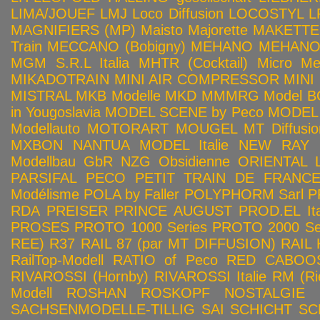
LIMA/JOUEF
LMJ
Loco Diffusion
LOCOSTYL
L
MAGNIFIERS (MP)
Maisto
Majorette
MAKETTE
Train
MECCANO (Bobigny)
MEHANO
MEHANO 
MGM S.R.L Italia
MHTR (Cocktail)
Micro Met
MIKADOTRAIN
MINI AIR COMPRESSOR
MINI
MISTRAL
MKB Modelle
MKD
MMMRG
Model BO
in Yougoslavia
MODEL SCENE by Peco
MODEL 
Modellauto
MOTORART
MOUGEL
MT Diffusio
MXBON
NANTUA MODEL Italie
NEW RAY
Modellbau GbR
NZG
Obsidienne
ORIENTAL L
PARSIFAL
PECO
PETIT TRAIN DE FRANC
Modélisme
POLA by Faller
POLYPHORM Sarl
P
RDA
PREISER
PRINCE AUGUST
PROD.EL Ita
PROSES
PROTO 1000 Series
PROTO 2000 Seri
REE)
R37
RAIL 87 (par MT DIFFUSION)
RAIL 
RailTop-Modell
RATIO of Peco
RED CABOO
RIVAROSSI (Hornby)
RIVAROSSI Italie
RM (Ri
Modell
ROSHAN
ROSKOPF NOSTALGIE
SACHSENMODELLE-TILLIG
SAI
SCHICHT
SC