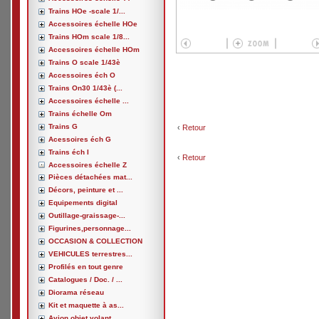
Trains HOe -scale 1/...
Accessoires échelle HOe
Trains HOm scale 1/8...
Accessoires échelle HOm
Trains O scale 1/43è
Accessoires éch O
Trains On30 1/43è (...
Accessoires échelle ...
Trains échelle Om
Trains G
‹
Retour
Acessoires éch G
Trains éch I
‹
Retour
Accessoires échelle Z
Pièces détachées mat...
Décors, peinture et ...
Equipements digital
Outillage-graissage-...
Figurines,personnage...
OCCASION & COLLECTION
VEHICULES terrestres...
Profilés en tout genre
Catalogues / Doc. / ...
Diorama réseau
Kit et maquette à as...
Avion,objet volant, ...