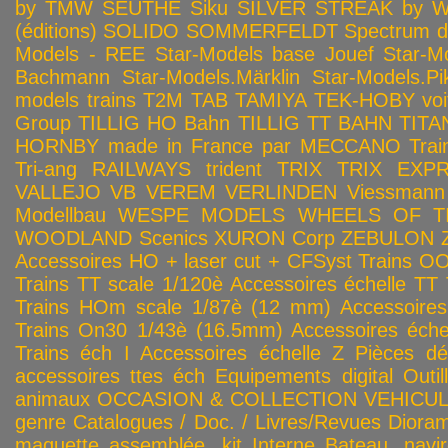
by TMW
SEUTHE
Siku
SILVER STREAK by Wa
(éditions)
SOLIDO
SOMMERFELDT
Spectrum 
Models - REE
Star-Models base Jouef
Star-M
Bachmann
Star-Models.Märklin
Star-Models.Pi
models trains
T2M
TAB
TAMIYA
TEK-HOBY voitu
Group
TILLIG HO Bahn
TILLIG TT BAHN
TITA
HORNBY made in France par MECCANO
Tra
Tri-ang RAILWAYS
trident
TRIX
TRIX EXP
VALLEJO
VB
VEREM
VERLINDEN
Viessmann
Modellbau
WESPE MODELS
WHEELS OF T
WOODLAND Scenics
XURON Corp
ZEBULON
Accessoires HO + laser cut + CFSyst
Trains OO
Trains TT scale 1/120è
Accessoires échelle TT
Trains HOm scale 1/87è (12 mm)
Accessoire
Trains On30 1/43è (16.5mm)
Accessoires éch
Trains éch I
Accessoires échelle Z
Pièces dé
accessoires ttes éch
Equipements digital
Outil
animaux
OCCASION & COLLECTION
VEHICULES
genre
Catalogues / Doc. / Livres/Revues
Diora
maquette assemblée, kit
Interne
Bateau, navir