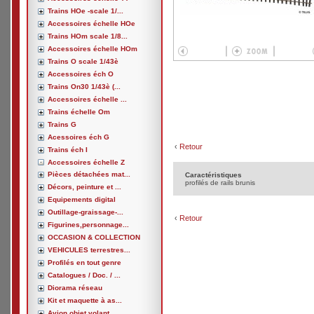
Trains HOe -scale 1/...
Accessoires échelle HOe
Trains HOm scale 1/8...
Accessoires échelle HOm
Trains O scale 1/43è
Accessoires éch O
Trains On30 1/43è (...
Accessoires échelle ...
Trains échelle Om
Trains G
Acessoires éch G
‹
Retour
Trains éch I
Accessoires échelle Z
Pièces détachées mat...
Caractéristiques
profilés de rails brunis
Décors, peinture et ...
Equipements digital
Outillage-graissage-...
‹
Retour
Figurines,personnage...
OCCASION & COLLECTION
VEHICULES terrestres...
Profilés en tout genre
Catalogues / Doc. / ...
Diorama réseau
Kit et maquette à as...
Avion,objet volant, ...