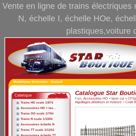
Vente en ligne de trains électriques
N, échelle I, échelle HOe, échel
plastiques,voiture 
Modélisme ferroviaire - Accueil
Catalogue Star Bout
Catalogue
Fam.
Accessoires HO + laser cut + CFSy
Aiguillages,dételeurs et moteurs
>
Code 8
Trains HO scale 1/87è
Accessoires HO + las...
Trains OO scale 1/76è
Trains N scale 1/160è
Accessoires échelle N
Trains TT scale 1/120è
Accessoires échelle TT