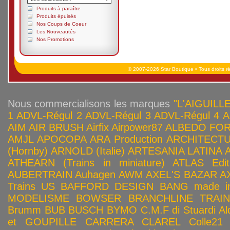
Produits à paraître
Produits épuisés
Nos Coups de Coeur
Les Nouveautés
Nos Promotions
© 2007-2026 Star Boutique • Tous droits r
Nous commercialisons les marques
"L'AIGUILLE
1
ADVL-Régul 2
ADVL-Régul 3
ADVL-Régul 4
A
AIM
AIR BRUSH
Airfix
Airpower87
ALBEDO FOR
AMJL
APOCOPA
ARA Production
ARCHITECTU
(Hornby)
ARNOLD (Italie)
ARTESANIA LATINA
ATHEARN (Trains in miniature)
ATLAS Edit
AUBERTRAIN
Auhagen
AWM
AXEL'S BAZAR
A
Trains US
BAFFORD DESIGN
BANG made in
MODELISME
BOWSER
BRANCHLINE TRAI
Brumm
BUB
BUSCH
BYMO
C.M.F di Stuardi Al
et GOUPILLE
CARRERA
CLAREL
Colle21