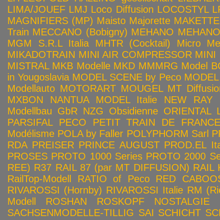
LIMA/JOUEF
LMJ
Loco Diffusion
LOCOSTYL
L
MAGNIFIERS (MP)
Maisto
Majorette
MAKETTE
Train
MECCANO (Bobigny)
MEHANO
MEHANO 
MGM S.R.L Italia
MHTR (Cocktail)
Micro Met
MIKADOTRAIN
MINI AIR COMPRESSOR
MINI
MISTRAL
MKB Modelle
MKD
MMMRG
Model BO
in Yougoslavia
MODEL SCENE by Peco
MODEL 
Modellauto
MOTORART
MOUGEL
MT Diffusio
MXBON
NANTUA MODEL Italie
NEW RAY
Modellbau GbR
NZG
Obsidienne
ORIENTAL L
PARSIFAL
PECO
PETIT TRAIN DE FRANC
Modélisme
POLA by Faller
POLYPHORM Sarl
P
RDA
PREISER
PRINCE AUGUST
PROD.EL Ita
PROSES
PROTO 1000 Series
PROTO 2000 Seri
REE)
R37
RAIL 87 (par MT DIFFUSION)
RAIL 
RailTop-Modell
RATIO of Peco
RED CABOO
RIVAROSSI (Hornby)
RIVAROSSI Italie
RM (Ri
Modell
ROSHAN
ROSKOPF NOSTALGIE
SACHSENMODELLE-TILLIG
SAI
SCHICHT
SC