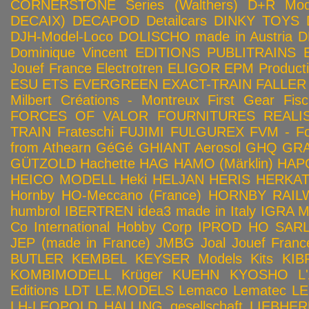
CORNERSTONE Series (Walthers)
D+R Mod
DECAIX)
DECAPOD
Detailcars
DINKY TOYS
DJH-Model-Loco
DOLISCHO made in Austria
D
Dominique Vincent
EDITIONS PUBLITRAINS
Jouef France
Electrotren
ELIGOR
EPM Product
ESU
ETS
EVERGREEN
EXACT-TRAIN
FALLER
Milbert Créations - Montreux
First Gear
Fis
FORCES OF VALOR
FOURNITURES REALIS
TRAIN
Frateschi
FUJIMI
FULGUREX
FVM - Fo
from Athearn
GéGé
GHIANT Aerosol
GHQ
GRA
GÜTZOLD
Hachette
HAG
HAMO (Märklin)
HAP
HEICO MODELL
Heki
HELJAN
HERIS
HERKA
Hornby HO-Meccano (France)
HORNBY RAILWA
humbrol
IBERTREN
idea3 made in Italy
IGRA 
Co
International Hobby Corp
IPROD HO SAR
JEP (made in France)
JMBG
Joal
Jouef Franc
BUTLER
KEMBEL
KEYSER Models Kits
KIB
KOMBIMODELL
Krüger
KUEHN
KYOSHO
L
Editions
LDT
LE.MODELS
Lemaco
Lematec
LE
LH-LEOPOLD HALLING gesellschaft
LIEBHER