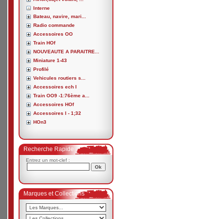
Interne
Bateau, navire, mari...
Radio commande
Accessoires OO
Train HOf
NOUVEAUTE A PARAITRE...
Miniature 1-43
Profilé
Vehicules routiers s...
Accessoires ech I
Train OO9 -1:76ème a...
Accessoires HOf
Accessoires I - 1;32
HOn3
Recherche Rapide
Entrez un mot-clef :
Marques et Collections