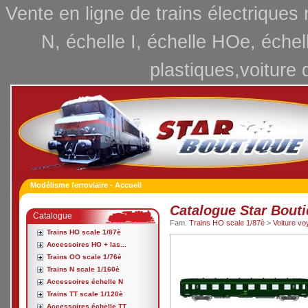
Vente en ligne de trains électriques
N, échelle I, échelle HOe, échel
plastiques,voiture 
Modélisme ferroviaire - Accueil
Catalogue Star Bout
Catalogue
Fam.
Trains HO scale 1/87è
>
Voiture v
Trains HO scale 1/87è
Accessoires HO + las...
Trains OO scale 1/76è
Trains N scale 1/160è
Accessoires échelle N
Trains TT scale 1/120è
Accessoires échelle TT