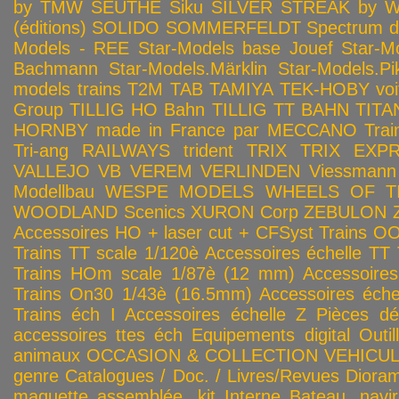
by TMW
SEUTHE
Siku
SILVER STREAK by Wa
(éditions)
SOLIDO
SOMMERFELDT
Spectrum 
Models - REE
Star-Models base Jouef
Star-M
Bachmann
Star-Models.Märklin
Star-Models.Pi
models trains
T2M
TAB
TAMIYA
TEK-HOBY voitu
Group
TILLIG HO Bahn
TILLIG TT BAHN
TITA
HORNBY made in France par MECCANO
Tra
Tri-ang RAILWAYS
trident
TRIX
TRIX EXP
VALLEJO
VB
VEREM
VERLINDEN
Viessmann
Modellbau
WESPE MODELS
WHEELS OF T
WOODLAND Scenics
XURON Corp
ZEBULON
Accessoires HO + laser cut + CFSyst
Trains OO
Trains TT scale 1/120è
Accessoires échelle TT
Trains HOm scale 1/87è (12 mm)
Accessoire
Trains On30 1/43è (16.5mm)
Accessoires éch
Trains éch I
Accessoires échelle Z
Pièces dé
accessoires ttes éch
Equipements digital
Outil
animaux
OCCASION & COLLECTION
VEHICULES
genre
Catalogues / Doc. / Livres/Revues
Diora
maquette assemblée, kit
Interne
Bateau, navir