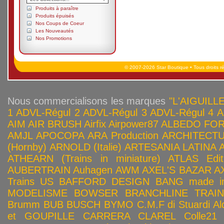
Produits à paraître
Produits épuisés
Nos Coups de Coeur
Les Nouveautés
Nos Promotions
© 2007-2026 Star Boutique • Tous droits r
Nous commercialisons les marques
"L'AIGUILLE
1
ADVL-Régul 2
ADVL-Régul 3
ADVL-Régul 4
A
AIM
AIR BRUSH
Airfix
Airpower87
ALBEDO FOR
AMJL
APOCOPA
ARA Production
ARCHITECTU
(Hornby)
ARNOLD (Italie)
ARTESANIA LATINA
ATHEARN (Trains in miniature)
ATLAS Edit
AUBERTRAIN
Auhagen
AWM
AXEL'S BAZAR
A
Trains US
BAFFORD DESIGN
BANG made in
MODELISME
BOWSER
BRANCHLINE TRAI
Brumm
BUB
BUSCH
BYMO
C.M.F di Stuardi Al
et GOUPILLE
CARRERA
CLAREL
Colle21