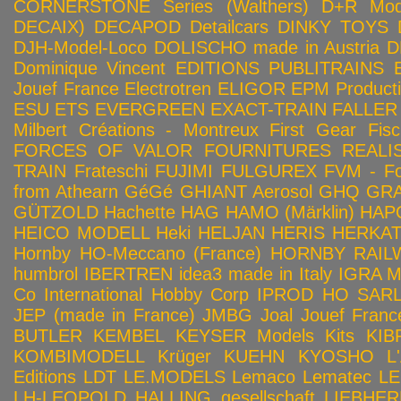
CORNERSTONE Series (Walthers)
D+R Mod
DECAIX)
DECAPOD
Detailcars
DINKY TOYS
DJH-Model-Loco
DOLISCHO made in Austria
D
Dominique Vincent
EDITIONS PUBLITRAINS
Jouef France
Electrotren
ELIGOR
EPM Product
ESU
ETS
EVERGREEN
EXACT-TRAIN
FALLER
Milbert Créations - Montreux
First Gear
Fis
FORCES OF VALOR
FOURNITURES REALIS
TRAIN
Frateschi
FUJIMI
FULGUREX
FVM - Fo
from Athearn
GéGé
GHIANT Aerosol
GHQ
GRA
GÜTZOLD
Hachette
HAG
HAMO (Märklin)
HAP
HEICO MODELL
Heki
HELJAN
HERIS
HERKA
Hornby HO-Meccano (France)
HORNBY RAILWA
humbrol
IBERTREN
idea3 made in Italy
IGRA 
Co
International Hobby Corp
IPROD HO SAR
JEP (made in France)
JMBG
Joal
Jouef Franc
BUTLER
KEMBEL
KEYSER Models Kits
KIB
KOMBIMODELL
Krüger
KUEHN
KYOSHO
L
Editions
LDT
LE.MODELS
Lemaco
Lematec
LE
LH-LEOPOLD HALLING gesellschaft
LIEBHER