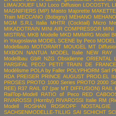
LIMA/JOUEF
LMJ
Loco Diffusion
LOCOSTYL
L
MAGNIFIERS (MP)
Maisto
Majorette
MAKETTE
Train
MECCANO (Bobigny)
MEHANO
MEHANO 
MGM S.R.L Italia
MHTR (Cocktail)
Micro Met
MIKADOTRAIN
MINI AIR COMPRESSOR
MINI
MISTRAL
MKB Modelle
MKD
MMMRG
Model BO
in Yougoslavia
MODEL SCENE by Peco
MODEL 
Modellauto
MOTORART
MOUGEL
MT Diffusio
MXBON
NANTUA MODEL Italie
NEW RAY
Modellbau GbR
NZG
Obsidienne
ORIENTAL L
PARSIFAL
PECO
PETIT TRAIN DE FRANC
Modélisme
POLA by Faller
POLYPHORM Sarl
P
RDA
PREISER
PRINCE AUGUST
PROD.EL Ita
PROSES
PROTO 1000 Series
PROTO 2000 Seri
REE)
R37
RAIL 87 (par MT DIFFUSION)
RAIL 
RailTop-Modell
RATIO of Peco
RED CABOO
RIVAROSSI (Hornby)
RIVAROSSI Italie
RM (Ri
Modell
ROSHAN
ROSKOPF NOSTALGIE
SACHSENMODELLE-TILLIG
SAI
SCHICHT
SC