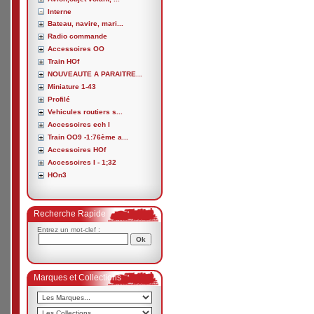
Interne
Bateau, navire, mari...
Radio commande
Accessoires OO
Train HOf
NOUVEAUTE A PARAITRE...
Miniature 1-43
Profilé
Vehicules routiers s...
Accessoires ech I
Train OO9 -1:76ème a...
Accessoires HOf
Accessoires I - 1;32
HOn3
Recherche Rapide
Entrez un mot-clef :
Marques et Collections