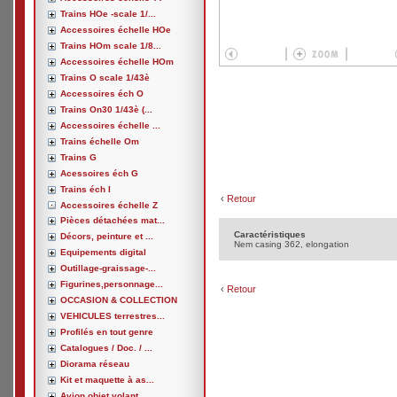
Trains HOe -scale 1/...
Accessoires échelle HOe
Trains HOm scale 1/8...
Accessoires échelle HOm
Trains O scale 1/43è
Accessoires éch O
Trains On30 1/43è (...
Accessoires échelle ...
Trains échelle Om
Trains G
Acessoires éch G
Trains éch I
‹
Retour
Accessoires échelle Z
Pièces détachées mat...
Caractéristiques
Décors, peinture et ...
Nem casing 362, elongation
Equipements digital
Outillage-graissage-...
Figurines,personnage...
‹
Retour
OCCASION & COLLECTION
VEHICULES terrestres...
Profilés en tout genre
Catalogues / Doc. / ...
Diorama réseau
Kit et maquette à as...
Avion,objet volant, ...