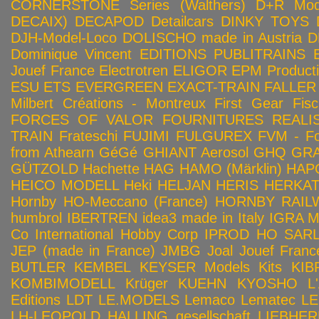
CORNERSTONE Series (Walthers)
D+R Mod
DECAIX)
DECAPOD
Detailcars
DINKY TOYS
DJH-Model-Loco
DOLISCHO made in Austria
D
Dominique Vincent
EDITIONS PUBLITRAINS
Jouef France
Electrotren
ELIGOR
EPM Product
ESU
ETS
EVERGREEN
EXACT-TRAIN
FALLER
Milbert Créations - Montreux
First Gear
Fis
FORCES OF VALOR
FOURNITURES REALIS
TRAIN
Frateschi
FUJIMI
FULGUREX
FVM - Fo
from Athearn
GéGé
GHIANT Aerosol
GHQ
GRA
GÜTZOLD
Hachette
HAG
HAMO (Märklin)
HAP
HEICO MODELL
Heki
HELJAN
HERIS
HERKA
Hornby HO-Meccano (France)
HORNBY RAILWA
humbrol
IBERTREN
idea3 made in Italy
IGRA 
Co
International Hobby Corp
IPROD HO SAR
JEP (made in France)
JMBG
Joal
Jouef Franc
BUTLER
KEMBEL
KEYSER Models Kits
KIB
KOMBIMODELL
Krüger
KUEHN
KYOSHO
L
Editions
LDT
LE.MODELS
Lemaco
Lematec
LE
LH-LEOPOLD HALLING gesellschaft
LIEBHER