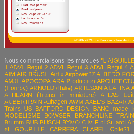
Produits à paraître
Produits épuisés
Nos Coups de Coeur
Les Nouveautés
Nos Promotions
© 2007-2026 Star Boutique • Tous droits r
Nous commercialisons les marques
"L'AIGUILLE
1
ADVL-Régul 2
ADVL-Régul 3
ADVL-Régul 4
A
AIM
AIR BRUSH
Airfix
Airpower87
ALBEDO FOR
AMJL
APOCOPA
ARA Production
ARCHITECTU
(Hornby)
ARNOLD (Italie)
ARTESANIA LATINA
ATHEARN (Trains in miniature)
ATLAS Edit
AUBERTRAIN
Auhagen
AWM
AXEL'S BAZAR
A
Trains US
BAFFORD DESIGN
BANG made in
MODELISME
BOWSER
BRANCHLINE TRAI
Brumm
BUB
BUSCH
BYMO
C.M.F di Stuardi Al
et GOUPILLE
CARRERA
CLAREL
Colle21