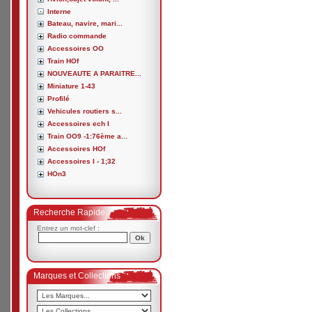
Interne
Bateau, navire, mari...
Radio commande
Accessoires OO
Train HOf
NOUVEAUTE A PARAITRE...
Miniature 1-43
Profilé
Vehicules routiers s...
Accessoires ech I
Train OO9 -1:76ème a...
Accessoires HOf
Accessoires I - 1;32
HOn3
Recherche Rapide
Entrez un mot-clef :
Marques et Collections