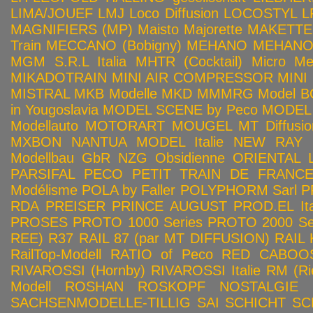
LIMA/JOUEF
LMJ
Loco Diffusion
LOCOSTYL
L
MAGNIFIERS (MP)
Maisto
Majorette
MAKETTE
Train
MECCANO (Bobigny)
MEHANO
MEHANO 
MGM S.R.L Italia
MHTR (Cocktail)
Micro Met
MIKADOTRAIN
MINI AIR COMPRESSOR
MINI
MISTRAL
MKB Modelle
MKD
MMMRG
Model BO
in Yougoslavia
MODEL SCENE by Peco
MODEL 
Modellauto
MOTORART
MOUGEL
MT Diffusio
MXBON
NANTUA MODEL Italie
NEW RAY
Modellbau GbR
NZG
Obsidienne
ORIENTAL L
PARSIFAL
PECO
PETIT TRAIN DE FRANC
Modélisme
POLA by Faller
POLYPHORM Sarl
P
RDA
PREISER
PRINCE AUGUST
PROD.EL Ita
PROSES
PROTO 1000 Series
PROTO 2000 Seri
REE)
R37
RAIL 87 (par MT DIFFUSION)
RAIL 
RailTop-Modell
RATIO of Peco
RED CABOO
RIVAROSSI (Hornby)
RIVAROSSI Italie
RM (Ri
Modell
ROSHAN
ROSKOPF NOSTALGIE
SACHSENMODELLE-TILLIG
SAI
SCHICHT
SC