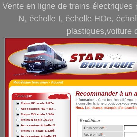
Vente en ligne de trains électriques
N, échelle I, échelle HOe, échel
plastiques,voiture 
Modélisme ferroviaire - Accueil
Recommander à un 
Catalogue
Informations.
Cette fonctionnalité vous p
Trains HO scale 1/87è
à consulter la fiche-produit que vous ave
Nota.
Les champs marqués d'un astérisqu
Accessoires HO + las...
Trains OO scale 1/76è
Trains N scale 1/160è
Expéditeur
Accessoires échelle N
De la part de
*
...
Trains TT scale 1/120è
Votre e-mail
*
...
Accessoires échelle TT