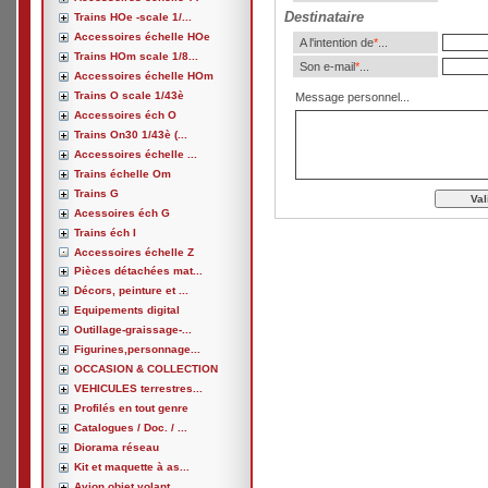
Destinataire
Trains HOe -scale 1/...
Accessoires échelle HOe
A l'intention de
*
...
Trains HOm scale 1/8...
Son e-mail
*
...
Accessoires échelle HOm
Trains O scale 1/43è
Message personnel...
Accessoires éch O
Trains On30 1/43è (...
Accessoires échelle ...
Trains échelle Om
Trains G
Acessoires éch G
Trains éch I
Accessoires échelle Z
Pièces détachées mat...
Décors, peinture et ...
Equipements digital
Outillage-graissage-...
Figurines,personnage...
OCCASION & COLLECTION
VEHICULES terrestres...
Profilés en tout genre
Catalogues / Doc. / ...
Diorama réseau
Kit et maquette à as...
Avion,objet volant, ...