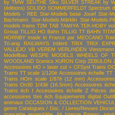
by TMW
SEUTHE
Siku
SILVER STREAK by Wa
(éditions)
SOLIDO
SOMMERFELDT
Spectrum 
Models - REE
Star-Models base Jouef
Star-M
Bachmann
Star-Models.Märklin
Star-Models.Pi
models trains
T2M
TAB
TAMIYA
TEK-HOBY voitu
Group
TILLIG HO Bahn
TILLIG TT BAHN
TITA
HORNBY made in France par MECCANO
Tra
Tri-ang RAILWAYS
trident
TRIX
TRIX EXP
VALLEJO
VB
VEREM
VERLINDEN
Viessmann
Modellbau
WESPE MODELS
WHEELS OF T
WOODLAND Scenics
XURON Corp
ZEBULON
Accessoires HO + laser cut + CFSyst
Trains OO
Trains TT scale 1/120è
Accessoires échelle TT
Trains HOm scale 1/87è (12 mm)
Accessoire
Trains On30 1/43è (16.5mm)
Accessoires éch
Trains éch I
Accessoires échelle Z
Pièces dé
accessoires ttes éch
Equipements digital
Outil
animaux
OCCASION & COLLECTION
VEHICULES
genre
Catalogues / Doc. / Livres/Revues
Diora
maquette assemblée, kit
Interne
Bateau, navir